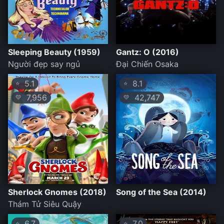
Sleeping Beauty (1959)
Gantz: O (2016)
Người đẹp say ngủ
Đại Chiến Osaka
5.1
8.1
⭐
⭐
7,956
42,747
💛
💛
Sherlock Gnomes (2018)
Song of the Sea (2014)
Thám Tử Siêu Quậy
6.7
7.0
⭐
⭐