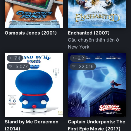
Osmosis Jones (2001)
Enchanted (2007)
Câu chuyện thần tiên ở
New York
7.4
6.2
⭐
⭐
5,077
22,016
💛
💛
Stand by Me Doraemon
Captain Underpants: The
(2014)
First Epic Movie (2017)