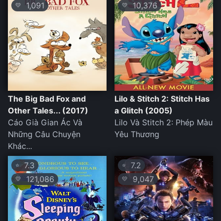
1,091
10,376
💛
💛
The Big Bad Fox and
Lilo & Stitch 2: Stitch Has
Other Tales... (2017)
a Glitch (2005)
Cáo Già Gian Ác Và
Lilo Và Stitch 2: Phép Màu
Những Câu Chuyện
Yêu Thương
Khác...
7.3
7.2
⭐
⭐
121,086
9,047
💛
💛