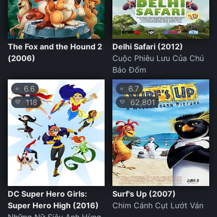
The Fox and the Hound 2
Delhi Safari (2012)
(2006)
Cuộc Phiêu Lưu Của Chú
Báo Đốm
6.6
6.7
⭐
⭐
118
62,801
💛
💛
DC Super Hero Girls:
Surf's Up (2007)
Super Hero High (2016)
Chim Cánh Cụt Lướt Ván