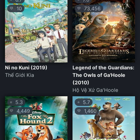
10
73,456
💛
💛
Ni no Kuni (2019)
Legend of the Guardians:
Thế Giới Kia
The Owls of Ga'Hoole
(2010)
Hộ Vệ Xứ Ga'Hoole
5.3
5.7
⭐
⭐
4,449
1,460
💛
💛