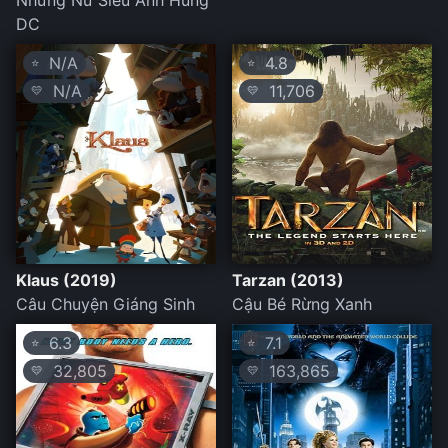
Những Nữ Siêu Anh Hùng
DC
N/A
4.8
⭐
⭐
N/A
11,706
💛
💛
Klaus (2019)
Tarzan (2013)
Câu Chuyện Giáng Sinh
Cậu Bé Rừng Xanh
6.3
7.1
⭐
⭐
32,805
163,865
💛
💛