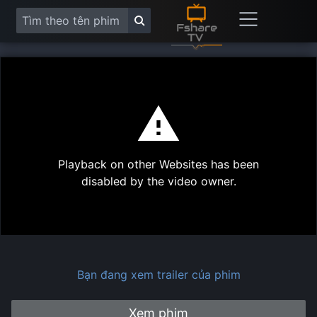
This
is
a
modal
Play
window.
Playback on other Websites has been
Vide
disabled by the video owner.
Bạn đang xem trailer của phim
Xem phim