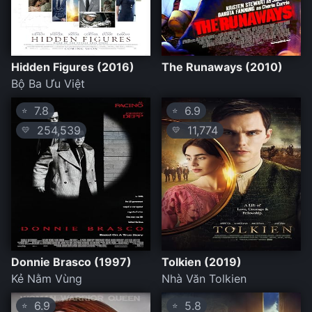
Hidden Figures (2016)
The Runaways (2010)
Bộ Ba Ưu Việt
7.8
6.9
⭐
⭐
254,539
11,774
💛
💛
Donnie Brasco (1997)
Tolkien (2019)
Kẻ Nằm Vùng
Nhà Văn Tolkien
6.9
5.8
⭐
⭐