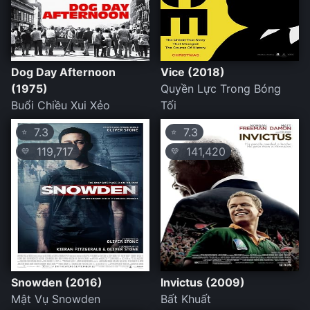
Dog Day Afternoon
Vice (2018)
(1975)
Quyền Lực Trong Bóng
Buổi Chiều Xui Xẻo
Tối
7.3
7.3
⭐
⭐
119,717
141,420
💛
💛
Snowden (2016)
Invictus (2009)
Mật Vụ Snowden
Bất Khuất