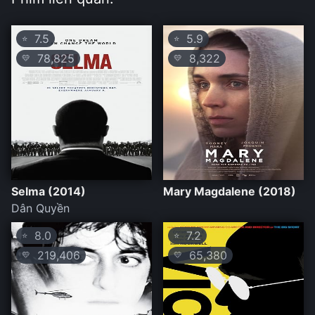
7.5
5.9
⭐
⭐
78,825
8,322
💛
💛
Selma (2014)
Mary Magdalene (2018)
Dân Quyền
8.0
7.2
⭐
⭐
219,406
65,380
💛
💛