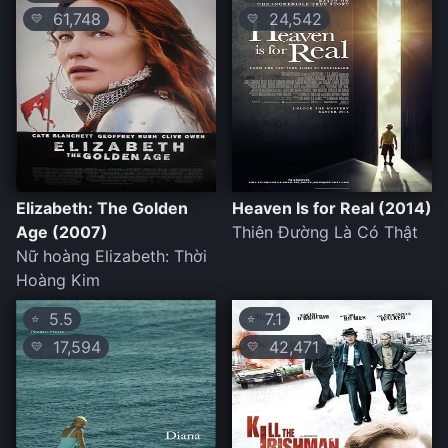
61,748
24,542
💛
💛
Elizabeth: The Golden
Heaven Is for Real (2014)
Age (2007)
Thiên Đường Là Có Thật
Nữ hoàng Elizabeth: Thời
Hoàng Kim
5.5
7.1
⭐
⭐
17,594
42,471
💛
💛