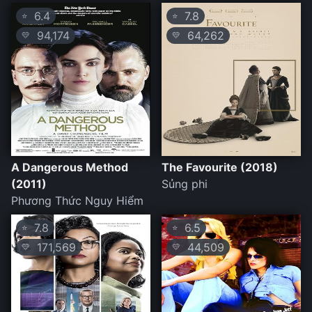
6.4
7.8
⭐
⭐
94,174
64,262
💛
💛
A Dangerous Method
The Favourite (2018)
(2011)
Sủng phi
Phương Thức Nguy Hiểm
7.8
6.5
⭐
⭐
171,569
44,509
💛
💛