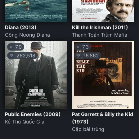
Diana (2013)
Kill the Irishman (2011)
Công Nương Diana
Thanh Toán Trùm Mafia
7.0
7.3
⭐
⭐
262,518
16,862
💛
💛
Public Enemies (2009)
Pat Garrett & Billy the Kid
Kẻ Thù Quốc Gia
(1973)
Cặp bài trùng