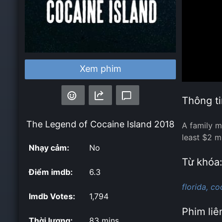
Xem phim
Thông ti
The Legend of Cocaine Island
2018
A family m
least $2 mi
Nhạy cảm:
No
Từ khóa
Điểm imdb:
6.3
florida,
co
Imdb Votes:
1,794
Phim liê
Thời lượng:
83 mins