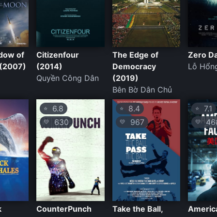
adow of
Citizenfour
The Edge of
Zero D
(2007)
(2014)
Democracy
Lỗ Hổn
Quyền Công Dân
(2019)
Bên Bờ Dân Chủ
6.8
8.4
7.1
⭐
⭐
⭐
630
967
46
💛
💛
💛
k
CounterPunch
Take the Ball,
Americ