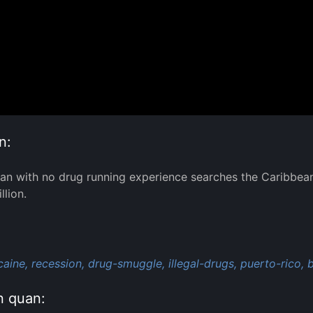
n:
an with no drug running experience searches the Caribbean 
llion.
:
caine,
recession,
drug-smuggle,
illegal-drugs,
puerto-rico,
b
n quan: