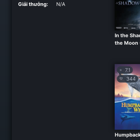
Giải thưởng:
N/A
In the Sh
the Moon 
7.1
⭐
344
💛
Humpbac