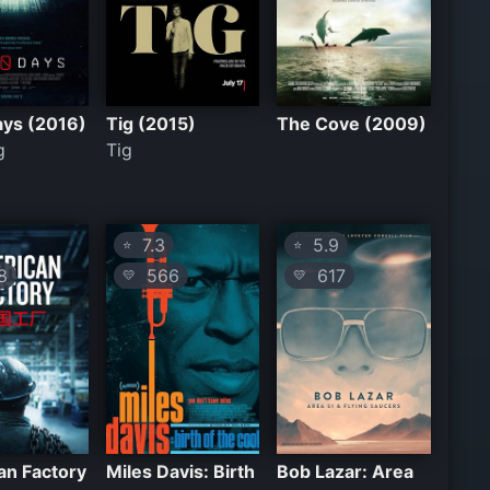
ays (2016)
Tig (2015)
The Cove (2009)
g
Tig
7.3
5.9
⭐
⭐
8
566
617
💛
💛
an Factory
Miles Davis: Birth
Bob Lazar: Area