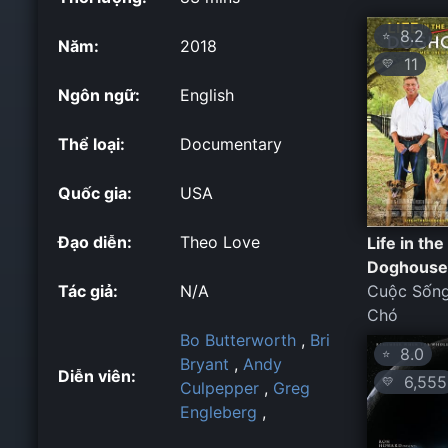
8.2
⭐
Năm:
2018
11
💛
Ngôn ngữ:
English
Thể loại:
Documentary
Quốc gia:
USA
Đạo diễn:
Theo Love
Life in the
Doghouse
Tác giả:
N/A
Cuộc Sống
Chó
Bo Butterworth
,
Bri
8.0
⭐
Bryant
,
Andy
Diễn viên:
6,555
💛
Culpepper
,
Greg
Engleberg
,