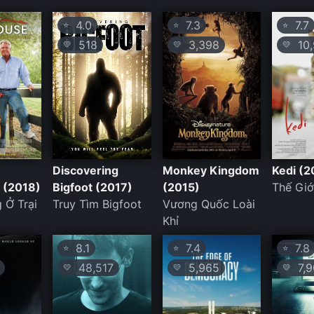
4.0
7.3
7.7
⭐
⭐
⭐
518
3,398
10,
💛
💛
💛
Discovering
Monkey Kingdom
Kedi (2
 (2018)
Bigfoot (2017)
(2015)
Thế Giớ
 Ở Trại
Truy Tìm Bigfoot
Vương Quốc Loài
Khỉ
8.1
7.4
7.8
⭐
⭐
⭐
48,517
5,965
7,9
💛
💛
💛