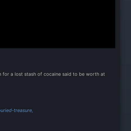
for a lost stash of cocaine said to be worth at
uried-treasure,