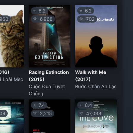
8.2
6.2
⭐
⭐
960
6,968
702
💛
💛
016)
Racing Extinction
Walk with Me
i Loài Mèo
(2015)
(2017)
Cuộc Đua Tuyệt
Bước Chân An Lạc
Chủng
7.4
8.4
⭐
⭐
09
2,215
47,033
💛
💛