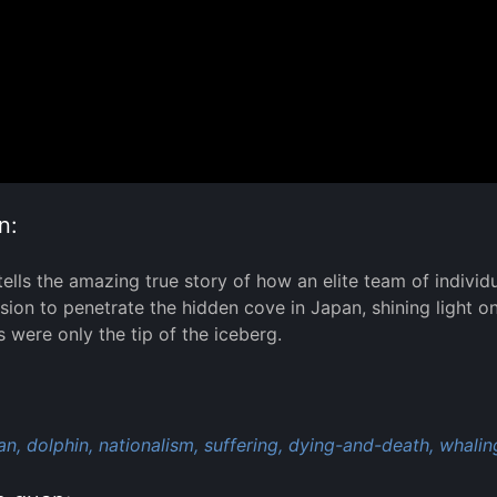
n:
ells the amazing true story of how an elite team of individ
sion to penetrate the hidden cove in Japan, shining light o
s were only the tip of the iceberg.
:
an,
dolphin,
nationalism,
suffering,
dying-and-death,
whalin