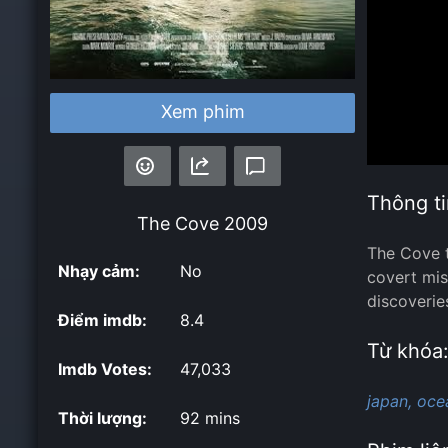
Xem phim
Thông ti
The Cove
2009
The Cove t
Nhạy cảm:
No
covert mis
discoverie
Điểm imdb:
8.4
Từ khóa
Imdb Votes:
47,033
japan,
oce
Thời lượng:
92 mins