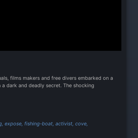
uals, films makers and free divers embarked on a
n a dark and deadly secret. The shocking
g,
expose,
fishing-boat,
activist,
cove,