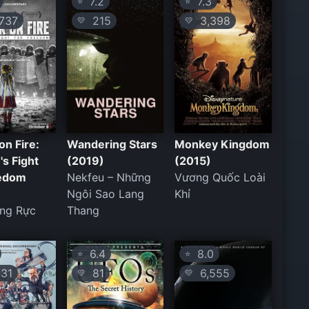
7.2
7.3
⭐
⭐
737
215
3,398
💛
💛
on Fire:
Wandering Stars
Monkey Kingdom
's Fight
(2019)
(2015)
eedom
Nekfeu – Những
Vương Quốc Loài
Ngôi Sao Lang
Khỉ
ng Rực
Thang
6.4
8.0
⭐
⭐
31
81
6,555
💛
💛