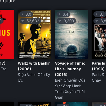
n quan:
8.0
6.4
8.1
⭐
⭐
⭐
0
52,632
3,399
8,8
💛
💛
💛
17)
Waltz with Bashir
Voyage of Time:
Paris I
 Tra
(2008)
Life's Journey
(1990)
Điệu Valse Của Ký
(2016)
Paris Đ
Ức
Biến Chuyển Của
Cháy
Sự Sống: Hành
Trình Xuyên Thời
Gian