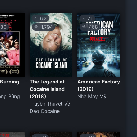
6.3
7.1
⭐
⭐
80
1,794
468
💛
💛
s Burning
The Legend of
American Factory
Cocaine Island
(2019)
ang Bùng
(2018)
Nhà Máy Mỹ
Truyền Thuyết Về
Đảo Cocaine