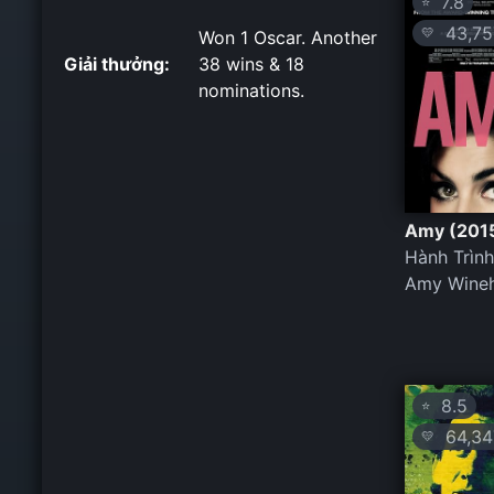
7.8
⭐
43,75
💛
Won 1 Oscar. Another
Giải thưởng:
38 wins & 18
nominations.
Amy (201
Hành Trìn
Amy Wine
8.5
⭐
64,34
💛