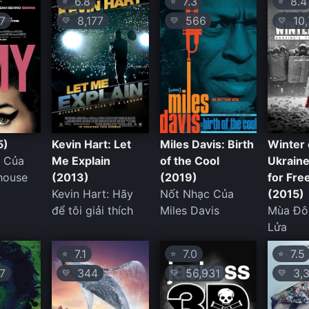
6.8
7.3
8.4
⭐
⭐
⭐
7
8,177
566
10,
💛
💛
💛
5)
Kevin Hart: Let
Miles Davis: Birth
Winter 
h Của
Me Explain
of the Cool
Ukraine
house
(2013)
(2019)
for Fr
Kevin Hart: Hãy
Nốt Nhạc Của
(2015)
để tôi giải thích
Miles Davis
Mùa Đô
Lửa
7.1
7.0
7.5
⭐
⭐
⭐
7
344
56,931
3,3
💛
💛
💛