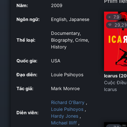
Phim liê
Năm:
2009
7.9
⭐
Ngôn ngữ:
English, Japanese
29,21
💛
Documentary,
Thể loại:
Biography, Crime,
History
Quốc gia:
USA
Đạo diễn:
Louie Psihoyos
Icarus (20
Cuộc Điều
Tác giả:
Mark Monroe
Icarus
Richard O'Barry
,
Louie Psihoyos
,
Diễn viên:
Hardy Jones
,
Michael Illiff
,