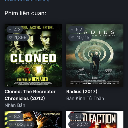
Phim liên quan:
4.3
6.2
⭐
⭐
1,399
10,115
💛
💛
Cloned: The Recreator
Radius (2017)
Chronicles (2012)
Bán Kính Tử Thần
Nhân Bản
8.2
5.1
⭐
⭐
633,160
3,574
💛
💛