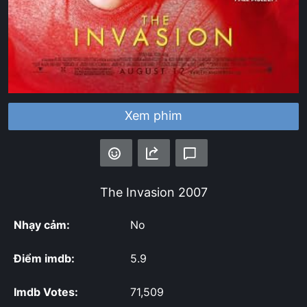
Xem phim
The Invasion
2007
Nhạy cảm:
No
Điểm imdb:
5.9
Imdb Votes:
71,509