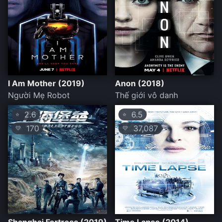
I Am Mother (2019)
Anon (2018)
Người Mẹ Robot
Thế giới vô danh
2.6
6.5
⭐
⭐
170
37,087
💛
💛