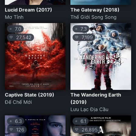
Lucid Dream (2017)
The Gateway (2018)
Mơ Tỉnh
Thế Giới Song Song
7.0
7.3
⭐
⭐
27,542
7,199
💛
💛
Captive State (2019)
The Wandering Earth
Đế Chế Mới
(2019)
Lưu Lạc Địa Cầu
6.3
6.1
⭐
⭐
126
26,895
💛
💛