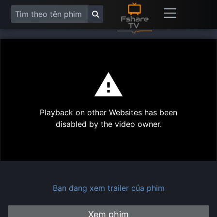
This
is
a
modal
Play
window.
Playback on other Websites has been
Vide
disabled by the video owner.
Bạn đang xem trailer của phim
Xem phim