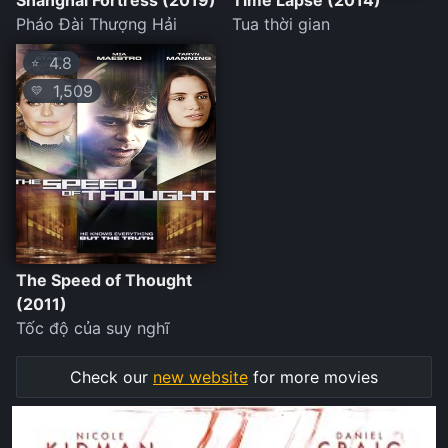
Shanghai Fortress (2019)
Time Lapse (2014)
Pháo Đài Thượng Hải
Tua thời gian
4.8
⭐
1,509
💛
The Speed of Thought
(2011)
Tốc độ của suy nghĩ
Check our
new website
for more movies