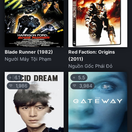
Blade Runner (1982)
Red Faction: Origins
Người Máy Tội Phạm
(2011)
Nguồn Gốc Phái Đỏ
6.1
5.5
⭐
⭐
1,986
3,984
💛
💛