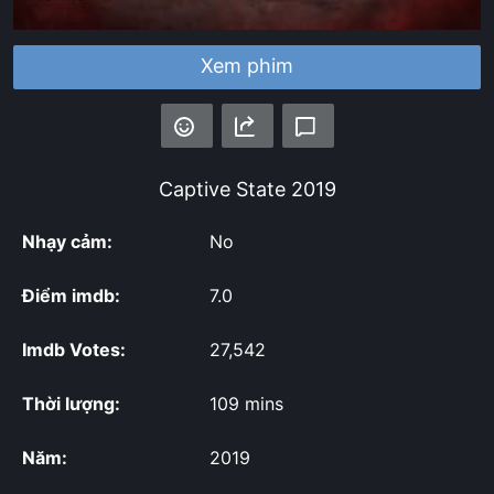
Xem phim
Captive State
2019
Nhạy cảm:
No
Điểm imdb:
7.0
Imdb Votes:
27,542
Thời lượng:
109 mins
Năm:
2019