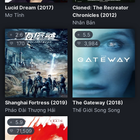
Lucid Dream (2017)
Cloned: The Recreator
Mơ Tỉnh
Chronicles (2012)
Nhân Bản
2.6
5.5
⭐
⭐
170
3,984
💛
💛
Shanghai Fortress (2019)
The Gateway (2018)
Pháo Đài Thượng Hải
Thế Giới Song Song
5.9
⭐
71,509
💛