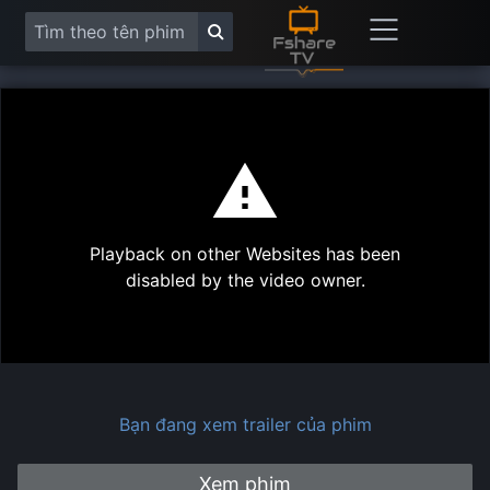
This
is
a
modal
Play
window.
Playback on other Websites has been
Vide
disabled by the video owner.
Bạn đang xem trailer của phim
Xem phim