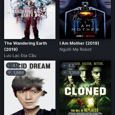
The Wandering Earth
I Am Mother (2019)
(2019)
Người Mẹ Robot
Lưu Lạc Địa Cầu
6.1
4.3
⭐
⭐
1,986
1,399
💛
💛