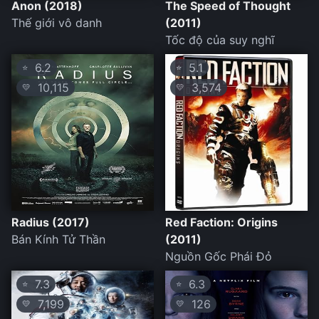
Anon (2018)
The Speed of Thought
Thế giới vô danh
(2011)
Tốc độ của suy nghĩ
6.2
5.1
⭐
⭐
10,115
3,574
💛
💛
Radius (2017)
Red Faction: Origins
Bán Kính Tử Thần
(2011)
Nguồn Gốc Phái Đỏ
7.3
6.3
⭐
⭐
7,199
126
💛
💛