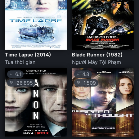
Time Lapse (2014)
Blade Runner (1982)
Tua thời gian
Người Máy Tội Phạm
6.1
4.8
⭐
⭐
26,895
1,509
💛
💛