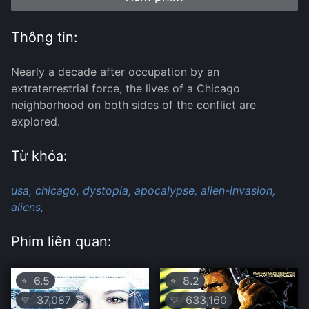
Thông tin:
Nearly a decade after occupation by an
extraterrestrial force, the lives of a Chicago
neighborhood on both sides of the conflict are
explored.
Từ khóa:
usa,
chicago,
dystopia,
apocalypse,
alien-invasion,
aliens,
Phim liên quan:
6.5
8.2
⭐
⭐
37,087
633,160
💛
💛