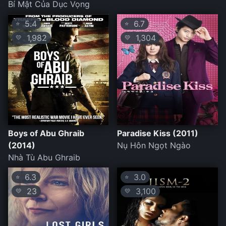
Bí Mật Của Dục Vọng
5.4
6.7
⭐
⭐
1,982
1,304
💛
💛
Boys of Abu Ghraib
Paradise Kiss (2011)
(2014)
Nụ Hôn Ngọt Ngào
Nhà Tù Abu Ghraib
6.3
3.0
⭐
⭐
23
3,100
💛
💛