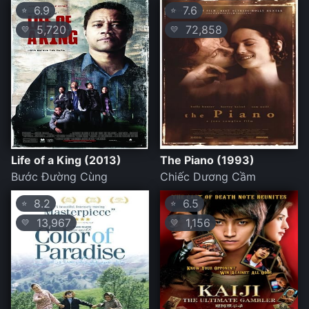
6.9
7.6
⭐
⭐
5,720
72,858
💛
💛
Life of a King (2013)
The Piano (1993)
Bước Đường Cùng
Chiếc Dương Cầm
8.2
6.5
⭐
⭐
13,967
1,156
💛
💛