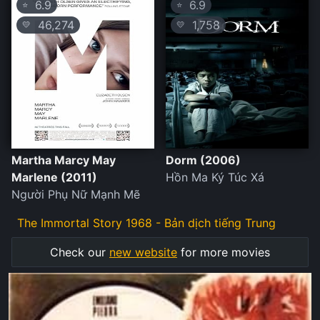
6.9
6.9
⭐
⭐
46,274
1,758
💛
💛
Martha Marcy May
Dorm (2006)
Marlene (2011)
Hồn Ma Ký Túc Xá
Người Phụ Nữ Mạnh Mẽ
The Immortal Story 1968 - Bản dịch tiếng Trung
Check our
new website
for more movies