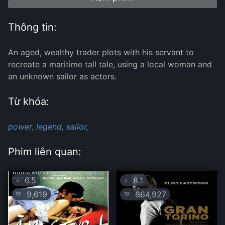
Thông tin:
An aged, wealthy trader plots with his servant to
recreate a maritime tall tale, using a local woman and
an unknown sailor as actors.
Từ khóa:
power,
legend,
sailor,
Phim liên quan:
6.5
8.1
⭐
⭐
9,619
664,927
💛
💛