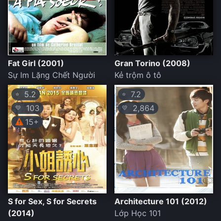
Fat Girl (2001)
Gran Torino (2008)
Sự Im Lặng Chết Người
Kẻ trộm ô tô
5.2
7.2
⭐
⭐
103
2,864
💛
💛
15+
S for Sex, S for Secrets
Architecture 101 (2012)
(2014)
Lớp Học 101