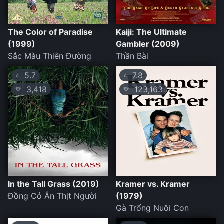
The Color of Paradise
Kaiji: The Ultimate
(1999)
Gambler (2009)
Sắc Màu Thiên Đường
Thần Bài
5.7
7.8
⭐
⭐
3,418
123,163
💛
💛
In the Tall Grass (2019)
Kramer vs. Kramer
Đồng Cỏ Ăn Thịt Người
(1979)
Gà Trống Nuôi Con