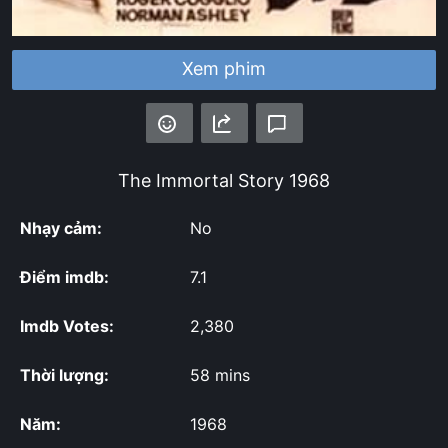
Xem phim
The Immortal Story
1968
Nhạy cảm:
No
Điểm imdb:
7.1
Imdb Votes:
2,380
Thời lượng:
58 mins
Năm:
1968