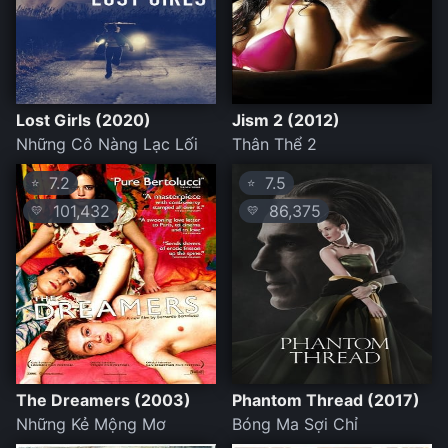
Lost Girls (2020)
Jism 2 (2012)
Những Cô Nàng Lạc Lối
Thân Thể 2
7.2
7.5
⭐
⭐
101,432
86,375
💛
💛
The Dreamers (2003)
Phantom Thread (2017)
Những Kẻ Mộng Mơ
Bóng Ma Sợi Chỉ