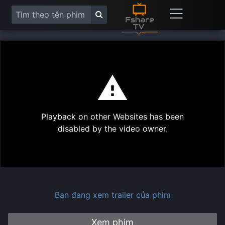
This
is
a
modal
Play
window.
Playback on other Websites has been
Vide
disabled by the video owner.
Bạn đang xem trailer của phim
Xem phim