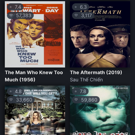
7.4
6.3
⭐
⭐
57,383
3,117
💛
💛
The Man Who Knew Too
The Aftermath (2019)
Much (1956)
Sau Thế Chiến
4.8
7.8
⭐
⭐
33,660
59,860
💛
💛