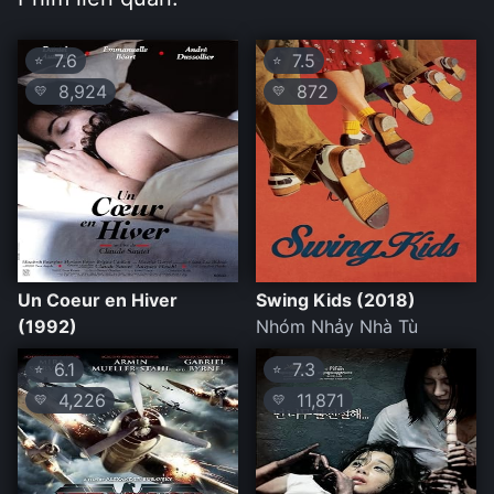
7.6
7.5
⭐
⭐
8,924
872
💛
💛
Un Coeur en Hiver
Swing Kids (2018)
(1992)
Nhóm Nhảy Nhà Tù
6.1
7.3
⭐
⭐
4,226
11,871
💛
💛