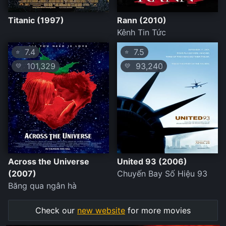
Titanic (1997)
Rann (2010)
Kênh Tin Tức
7.4
7.5
⭐
⭐
101,329
93,240
💛
💛
Across the Universe
United 93 (2006)
(2007)
Chuyến Bay Số Hiệu 93
Băng qua ngân hà
Check our
new website
for more movies