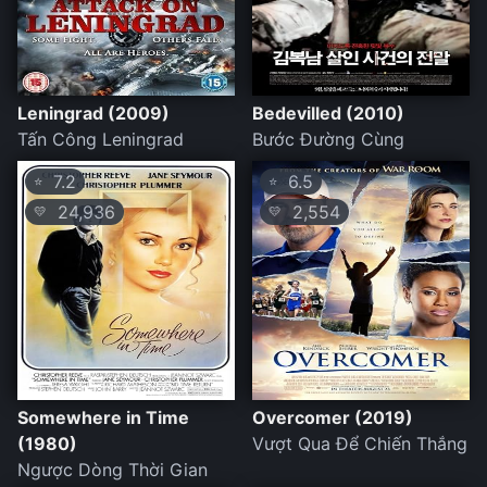
Leningrad (2009)
Bedevilled (2010)
Tấn Công Leningrad
Bước Đường Cùng
7.2
6.5
⭐
⭐
24,936
2,554
💛
💛
Somewhere in Time
Overcomer (2019)
(1980)
Vượt Qua Để Chiến Thắng
Ngược Dòng Thời Gian