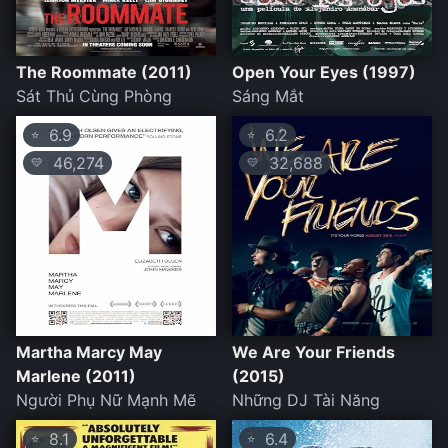
The Roommate (2011)
Open Your Eyes (1997)
Sát Thủ Cùng Phòng
Sáng Mắt
6.9
6.2
⭐
⭐
46,274
32,688
💛
💛
Martha Marcy May
We Are Your Friends
Marlene (2011)
(2015)
Người Phụ Nữ Mạnh Mẽ
Những DJ Tài Năng
8.1
6.4
⭐
⭐