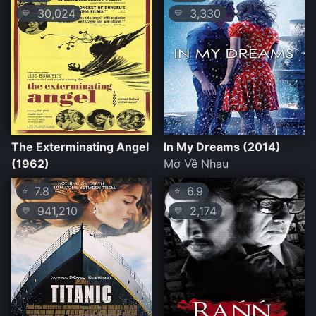
30,024
3,330
💛
💛
The Exterminating Angel
In My Dreams (2014)
(1962)
Mơ Về Nhau
7.8
6.9
⭐
⭐
941,210
2,174
💛
💛