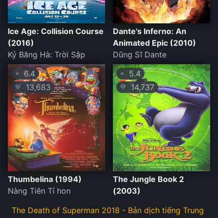
Ice Age: Collision Course
Dante's Inferno: An
(2016)
Animated Epic (2010)
Kỷ Băng Hà: Trời Sập
Dũng Sĩ Dante
6.4
5.4
⭐
⭐
13,683
14,737
💛
💛
Thumbelina (1994)
The Jungle Book 2
Nàng Tiên Tí hon
(2003)
The Death of Superman 2018 - Bản dịch tiếng Trung