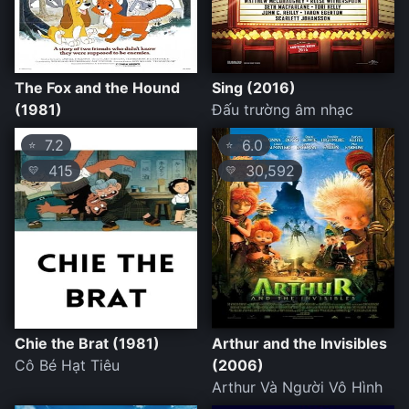
The Fox and the Hound
Sing (2016)
(1981)
Đấu trường âm nhạc
7.2
6.0
⭐
⭐
415
30,592
💛
💛
Chie the Brat (1981)
Arthur and the Invisibles
Cô Bé Hạt Tiêu
(2006)
Arthur Và Người Vô Hình