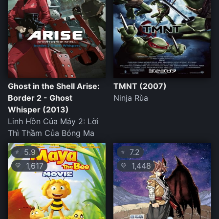
Ghost in the Shell Arise:
TMNT (2007)
Border 2 - Ghost
Ninja Rùa
Whisper (2013)
Linh Hồn Của Máy 2: Lời
Thì Thầm Của Bóng Ma
5.9
7.2
⭐
⭐
1,617
1,448
💛
💛