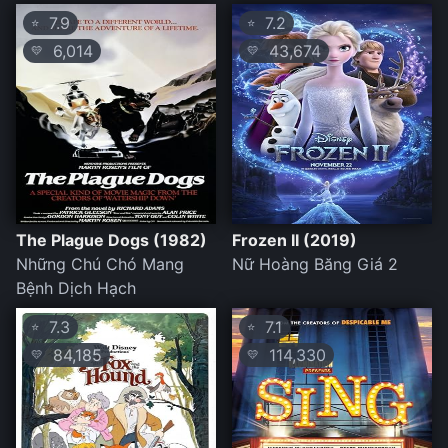
7.9
7.2
⭐
⭐
6,014
43,674
💛
💛
The Plague Dogs (1982)
Frozen II (2019)
Những Chú Chó Mang
Nữ Hoàng Băng Giá 2
Bệnh Dịch Hạch
7.3
7.1
⭐
⭐
84,185
114,330
💛
💛