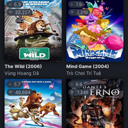
5.3
7.9
⭐
⭐
22,257
7,319
💛
💛
The Wild (2006)
Mind Game (2004)
Vùng Hoang Dã
Trò Chơi Trí Tuệ
5.7
6.6
⭐
⭐
49,694
7,348
💛
💛