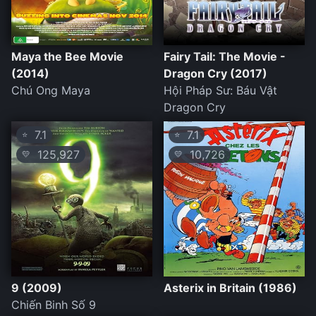
Maya the Bee Movie
Fairy Tail: The Movie -
(2014)
Dragon Cry (2017)
Chú Ong Maya
Hội Pháp Sư: Báu Vật
Dragon Cry
7.1
7.1
⭐
⭐
125,927
10,726
💛
💛
9 (2009)
Asterix in Britain (1986)
Chiến Binh Số 9