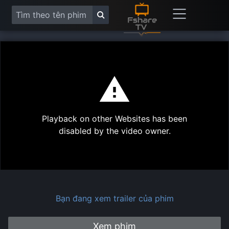
This
is
a
modal
Play
window.
Playback on other Websites has been
Vide
disabled by the video owner.
Bạn đang xem trailer của phim
Xem phim