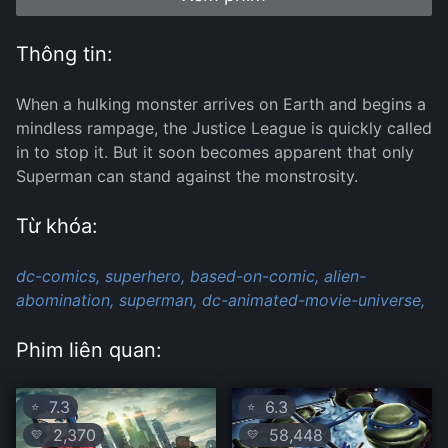
Thông tin:
When a hulking monster arrives on Earth and begins a
mindless rampage, the Justice League is quickly called
in to stop it. But it soon becomes apparent that only
Superman can stand against the monstrosity.
Từ khóa:
dc-comics,
superhero,
based-on-comic,
alien-
abomination,
superman,
dc-animated-movie-universe,
Phim liên quan:
7.3
6.3
⭐
⭐
2,370
58,448
💛
💛