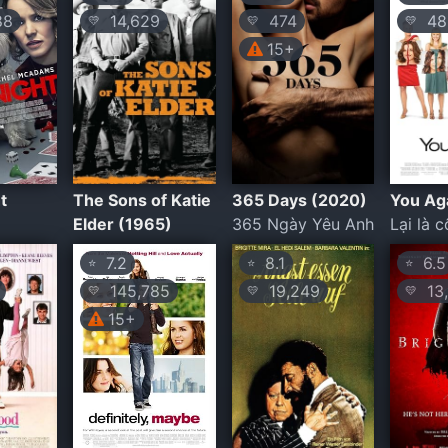
88
14,629
474
48,
💛
💛
💛
15+
t
The Sons of Katie
365 Days (2020)
You Ag
Elder (1965)
365 Ngày Yêu Anh
Lại là c
7.2
8.1
6.5
⭐
⭐
⭐
145,785
19,249
13,
💛
💛
💛
15+