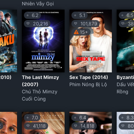
Nhiên Vẫy Gọi
6.2
5.1
6.5
⭐
⭐
⭐
20,216
101,879
38,
💛
💛
💛
15+
2010)
The Last Mimzy
Sex Tape (2014)
Byzant
(2007)
Phim Nóng Bị Lộ
Dấu Vế
Chú Thỏ Mimzy
Rồng
Cuối Cùng
7.0
6.4
8.3
⭐
⭐
⭐
2
41,118
14,818
80
💛
💛
💛