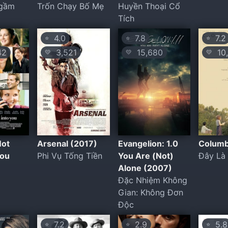
Ngầm
Trốn Chạy Bố Mẹ
Huyền Thoại Cổ
Tích
4.0
7.8
7.2
⭐
⭐
⭐
42
3,521
15,680
10,
💛
💛
💛
Not
Arsenal (2017)
Evangelion: 1.0
Columb
You
Phi Vụ Tống Tiền
You Are (Not)
Đây Là
Alone (2007)
Đặc Nhiệm Không
Gian: Không Đơn
Độc
7.2
2.9
5.8
⭐
⭐
⭐