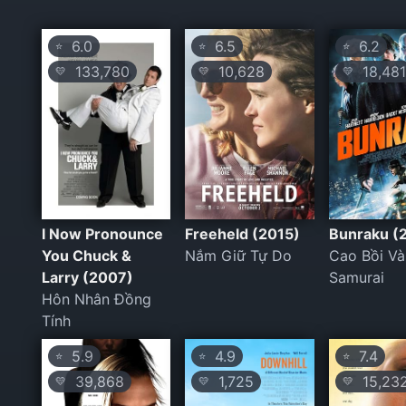
6.0
6.5
6.2
⭐
⭐
⭐
133,780
10,628
18,481
💛
💛
💛
I Now Pronounce
Freeheld (2015)
Bunraku (
You Chuck &
Nắm Giữ Tự Do
Cao Bồi Và
Larry (2007)
Samurai
Hôn Nhân Đồng
Tính
5.9
4.9
7.4
⭐
⭐
⭐
39,868
1,725
15,23
💛
💛
💛