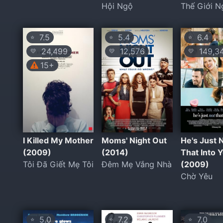
Hội Ngộ
Thế Giới 
7.5
5.4
6.4
⭐
⭐
⭐
24,499
12,576
149,3
💛
💛
💛
15+
I Killed My Mother
Moms' Night Out
He's Just 
(2009)
(2014)
That Into 
Tôi Đã Giết Mẹ Tôi
Đêm Mẹ Vắng Nhà
(2009)
Chờ Yêu
5.0
7.2
7.0
⭐
⭐
⭐