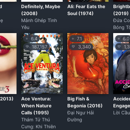
d
Definitely, Maybe
Ali: Fear Eats the
Bright
(2008)
Soul (1974)
(2019)
Mẹ
Mảnh Ghép Tình
Đứa Co
Yêu
Bóng T
6.4
7.1
6.0
⭐
⭐
⭐
187,157
3,340
1,3
💛
💛
💛
(2013)
Ace Ventura:
Big Fish &
Acciden
When Nature
Begonia (2016)
Engage
Calls (1995)
Đại Ngư Hải
Lời Cầ
Thám Tử Thú
Đường
Cưng: Khi Thiên