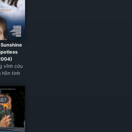
l Sunshine
Spotless
2004)
g vĩnh cửu
h hồn tinh
487
+