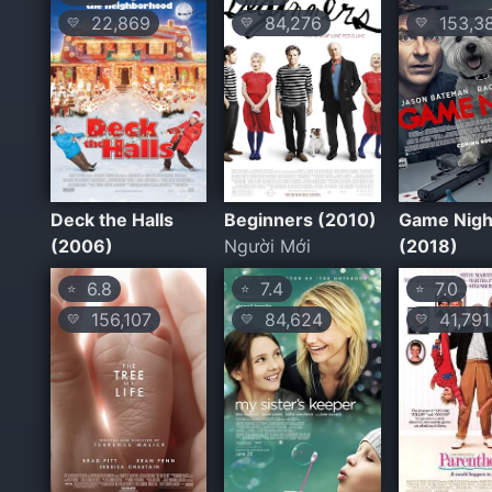
22,869
84,276
153,3
💛
💛
💛
Deck the Halls
Beginners (2010)
Game Nigh
(2006)
Người Mới
(2018)
6.8
7.4
7.0
⭐
⭐
⭐
156,107
84,624
41,791
💛
💛
💛