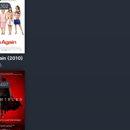
102
ain (2010)
ô
497