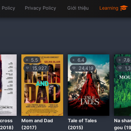
 Policy
Privacy Policy
Giới thiệu
Learning
5.5
6.4
7.8
⭐
⭐
⭐
15,927
24,419
1,3
💛
💛
💛
cross
Mom and Dad
Tale of Tales
Na sha
(2018)
(2017)
(2015)
gou (1