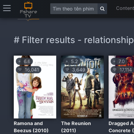
Content
# Filter results - relationship
6.6
5.2
7.0
⭐
⭐
⭐
16,041
3,649
17,114
💛
💛
💛
Ramona and
The Reunion
Dragged A
Beezus (2010)
(2011)
Concrete 