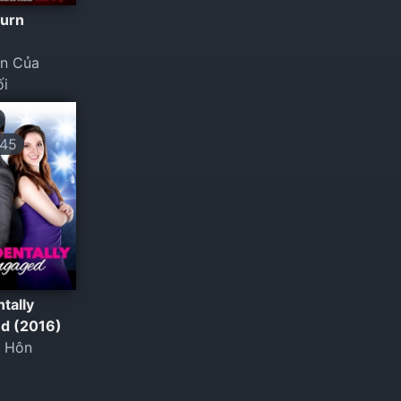
burn
n Của
ối
45
tally
d (2016)
u Hôn