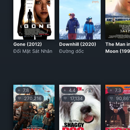
Gone (2012)
Downhill (2020)
The Man in
Đối Mặt Sát Nhân
Đường dốc
Moon (199
7.8
4.4
7.3
⭐
⭐
⭐
270,216
17,134
90,86
💛
💛
💛