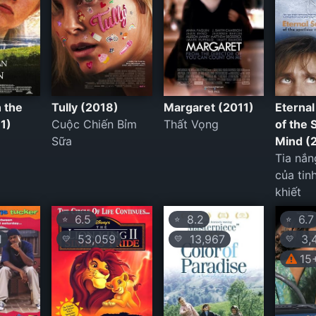
 the
Tully (2018)
Margaret (2011)
Eterna
1)
Cuộc Chiến Bỉm
Thất Vọng
of the 
Sữa
Mind (
Tia nắn
của tin
khiết
6.5
8.2
6.7
⭐
⭐
⭐
1
53,059
13,967
3,
💛
💛
💛
15