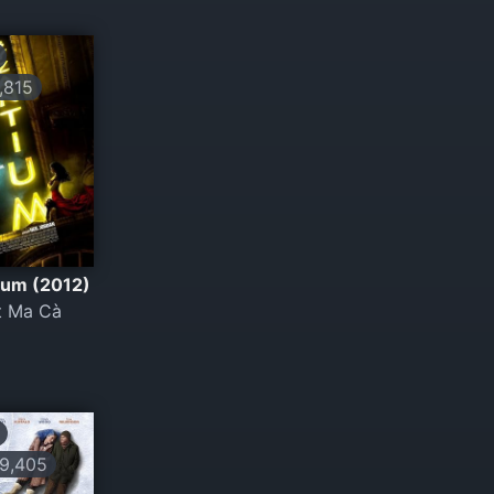
815
ium (2012)
t Ma Cà
9,405