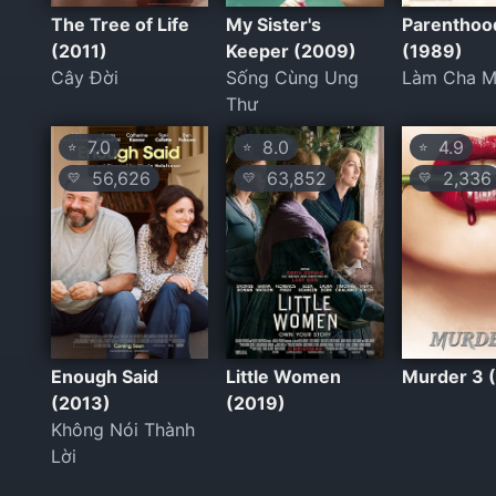
The Tree of Life
My Sister's
Parenthoo
(2011)
Keeper (2009)
(1989)
Cây Đời
Sống Cùng Ung
Làm Cha 
Thư
7.0
8.0
4.9
⭐
⭐
⭐
56,626
63,852
2,336
💛
💛
💛
Enough Said
Little Women
Murder 3 
(2013)
(2019)
Không Nói Thành
Lời