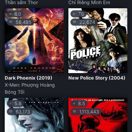
Thần sấm Thor
Chỉ Riêng Mình Em
6.0
7.0
⭐
⭐
58,485
22,624
💛
💛
Dark Phoenix (2019)
New Police Story (2004)
X-Men: Phượng Hoàng
Bóng Tối
5.8
8.5
⭐
⭐
63,173
1,113,443
💛
💛