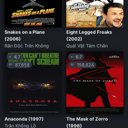
Snakes on a Plane
Eight Legged Freaks
(2006)
(2002)
Rắn Độc Trên Không
Quái Vật Tám Chân
4.7
6.7
⭐
⭐
87,658
156,824
💛
💛
Anaconda (1997)
The Mask of Zorro
Trăn Khổng Lồ
(1998)