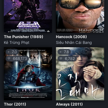
The Punisher (1989)
Hancock (2008)
Kẻ Trừng Phạt
Siêu Nhân Cái Bang
7.0
7.8
⭐
⭐
668,173
6,782
💛
💛
Thor (2011)
Always (2011)