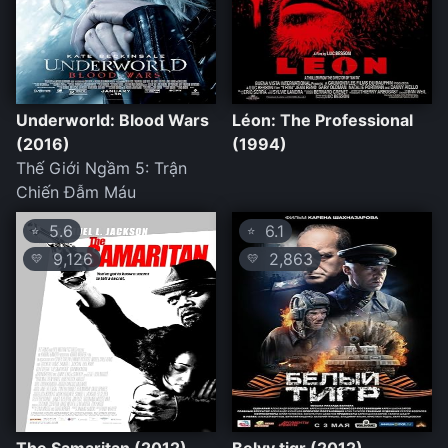
Underworld: Blood Wars
Léon: The Professional
(2016)
(1994)
Thế Giới Ngầm 5: Trận
Chiến Đẫm Máu
5.6
6.1
⭐
⭐
9,126
2,863
💛
💛