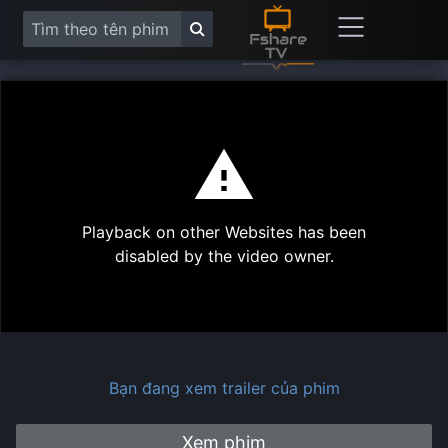
This
is
a
modal
Play
window.
Playback on other Websites has been
Vide
disabled by the video owner.
Bạn đang xem trailer của phim
Xem phim