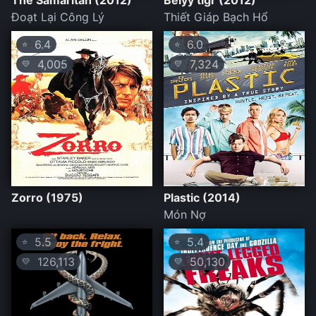
The Samaritan (2012)
Belyy tigr (2012)
Đoạt Lại Công Lý
Thiết Giáp Bạch Hổ
6.4
6.0
⭐
⭐
4,005
7,324
💛
💛
Zorro (1975)
Plastic (2014)
Món Nợ
5.5
5.4
⭐
⭐
126,113
50,130
💛
💛