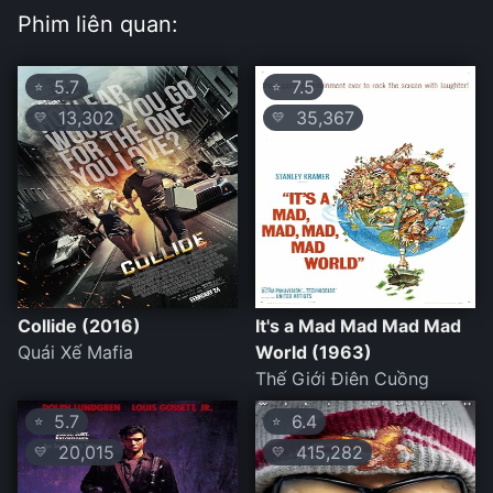
Phim liên quan:
5.7
7.5
⭐
⭐
13,302
35,367
💛
💛
Collide (2016)
It's a Mad Mad Mad Mad
Quái Xế Mafia
World (1963)
Thế Giới Điên Cuồng
5.7
6.4
⭐
⭐
20,015
415,282
💛
💛