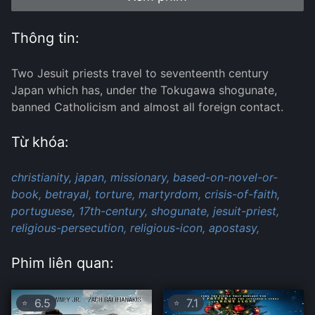
Thông tin:
Two Jesuit priests travel to seventeenth century
Japan which has, under the Tokugawa shogunate,
banned Catholicism and almost all foreign contact.
Từ khóa:
christianity,
japan,
missionary,
based-on-novel-or-
book,
betrayal,
torture,
martyrdom,
crisis-of-faith,
portuguese,
17th-century,
shogunate,
jesuit-priest,
religious-persecution,
religious-icon,
apostasy,
Phim liên quan:
6.5
7.1
⭐
⭐