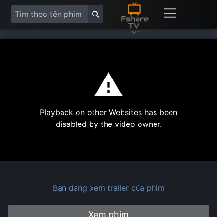
This
is
a
modal
Play
window.
Playback on other Websites has been
Vide
disabled by the video owner.
Bạn đang xem trailer của phim
Xem phim