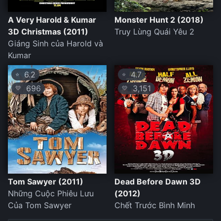
A Very Harold & Kumar
Monster Hunt 2 (2018)
3D Christmas (2011)
Truy Lùng Quái Yêu 2
Giáng Sinh của Harold và
Kumar
6.2
4.7
⭐
⭐
696
3,151
💛
💛
Tom Sawyer (2011)
Dead Before Dawn 3D
Những Cuộc Phiêu Lưu
(2012)
Của Tom Sawyer
Chết Trước Bình Minh