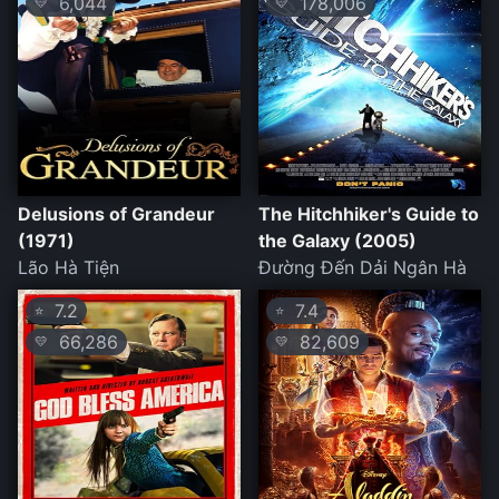
6,044
178,006
💛
💛
Delusions of Grandeur
The Hitchhiker's Guide to
(1971)
the Galaxy (2005)
Lão Hà Tiện
Đường Đến Dải Ngân Hà
7.2
7.4
⭐
⭐
66,286
82,609
💛
💛