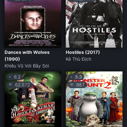
Dances with Wolves
Hostiles (2017)
(1990)
Kẻ Thù Địch
Khiêu Vũ Với Bầy Sói
6.3
5.3
⭐
⭐
62,672
987
💛
💛