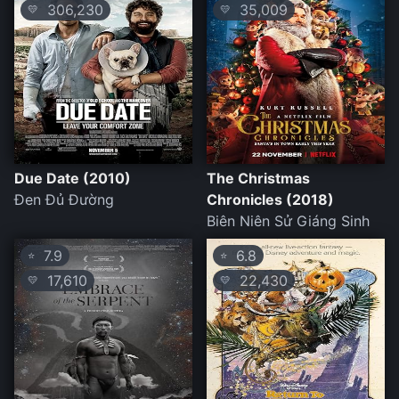
306,230
35,009
💛
💛
Due Date (2010)
The Christmas
Đen Đủ Đường
Chronicles (2018)
Biên Niên Sử Giáng Sinh
7.9
6.8
⭐
⭐
17,610
22,430
💛
💛