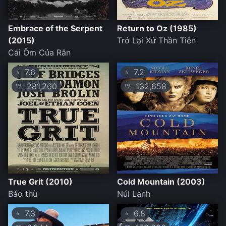
Embrace of the Serpent
Return to Oz (1985)
(2015)
Trở Lại Xứ Thần Tiên
Cái Ôm Của Rắn
7.6
7.2
⭐
⭐
281,260
132,658
💛
💛
True Grit (2010)
Cold Mountain (2003)
Báo thù
Núi Lạnh
7.3
6.8
⭐
⭐