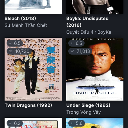
Bleach (2018)
Boyka: Undisputed
Sứ Mệnh Thần Chết
(2016)
Quyết Đấu 4 : BoyKa
6.5
6.5
⭐
⭐
10,720
71,013
💛
💛
Twin Dragons (1992)
Under Siege (1992)
Trong Vòng Vây
6.2
5.6
⭐
⭐