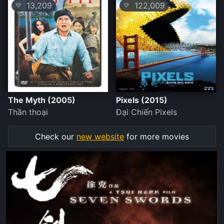
13,209
122,009
💛
💛
The Myth (2005)
Pixels (2015)
Thần thoại
Đại Chiến Pixels
Check our
new website
for more movies