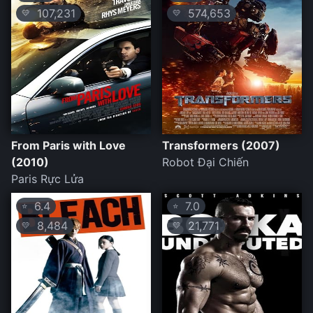
107,231
574,653
💛
💛
From Paris with Love
Transformers (2007)
(2010)
Robot Đại Chiến
Paris Rực Lửa
6.4
7.0
⭐
⭐
8,484
21,771
💛
💛