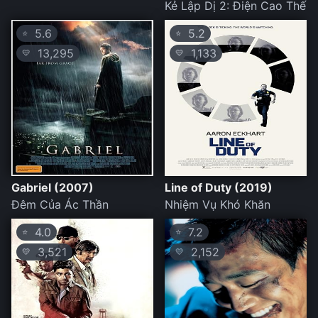
Kẻ Lập Dị 2: Điện Cao Thế
5.6
5.2
⭐
⭐
13,295
1,133
💛
💛
Gabriel (2007)
Line of Duty (2019)
Đêm Của Ác Thần
Nhiệm Vụ Khó Khăn
4.0
7.2
⭐
⭐
3,521
2,152
💛
💛