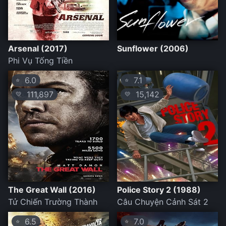
Arsenal (2017)
Sunflower (2006)
Phi Vụ Tống Tiền
6.0
7.1
⭐
⭐
111,897
15,142
💛
💛
The Great Wall (2016)
Police Story 2 (1988)
Tử Chiến Trường Thành
Câu Chuyện Cảnh Sát 2
6.5
7.0
⭐
⭐