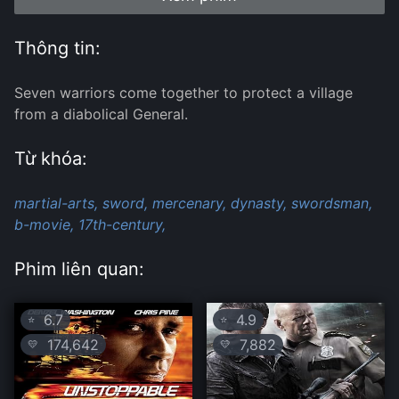
Thông tin:
Seven warriors come together to protect a village
from a diabolical General.
Từ khóa:
martial-arts,
sword,
mercenary,
dynasty,
swordsman,
b-movie,
17th-century,
Phim liên quan:
6.7
4.9
⭐
⭐
174,642
7,882
💛
💛