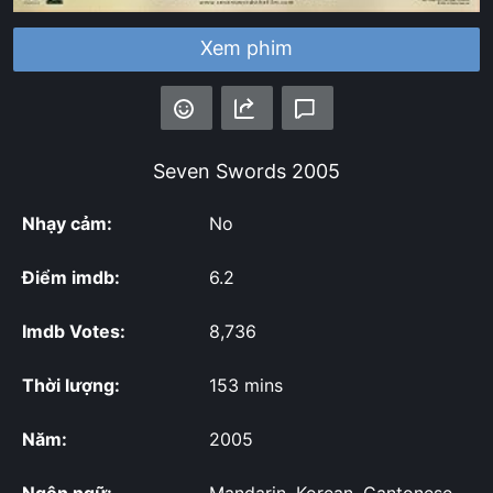
Xem phim
Seven Swords
2005
Nhạy cảm:
No
Điểm imdb:
6.2
Imdb Votes:
8,736
Thời lượng:
153 mins
Năm:
2005