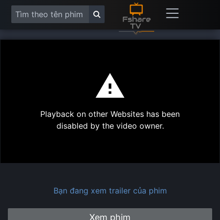
This
is
a
modal
Play
window.
Playback on other Websites has been
Vide
disabled by the video owner.
Bạn đang xem trailer của phim
Xem phim