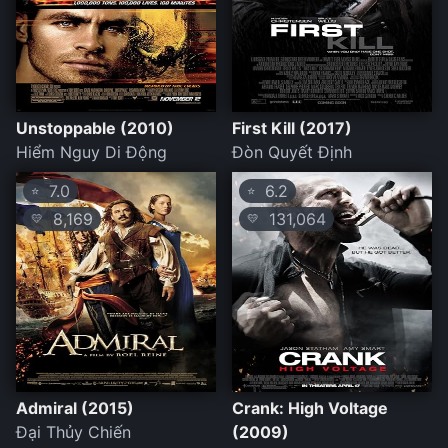
Unstoppable (2010)
First Kill (2017)
Hiểm Nguy Di Động
Đòn Quyết Định
7.0
6.2
⭐
⭐
8,169
131,064
💛
💛
Admiral (2015)
Crank: High Voltage
Đại Thủy Chiến
(2009)