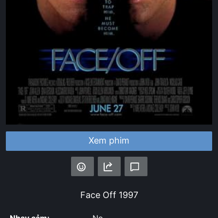
Xem phim
Face Off
1997
Nhạy cảm:
No