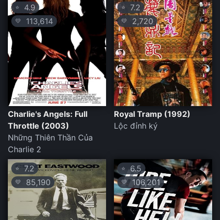
4.9
7.2
⭐
⭐
113,614
2,720
💛
💛
Charlie's Angels: Full
Royal Tramp (1992)
Throttle (2003)
Lộc đỉnh ký
Những Thiên Thần Của
Charlie 2
7.2
6.5
⭐
⭐
85,190
106,201
💛
💛