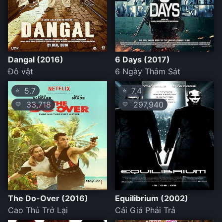
Dangal (2016)
6 Days (2017)
Đô vật
6 Ngày Thảm Sát
5.7
7.4
⭐
⭐
33,718
297,940
💛
💛
The Do-Over (2016)
Equilibrium (2002)
Cao Thủ Trở Lại
Cái Giá Phải Trả