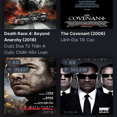
Death Race 4: Beyond
The Covenant (2006)
Anarchy (2018)
Lãnh Địa Tối Cao
Cuộc Đua Tử Thần 4:
Cuộc Chiến Hỗn Loạn
6.0
6.8
⭐
⭐
111,897
303,836
💛
💛