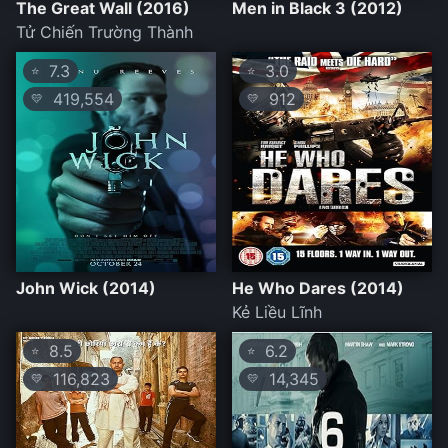
The Great Wall (2016)
Men in Black 3 (2012)
Tử Chiến Trường Thành
7.3
3.0
⭐
⭐
419,554
912
💛
💛
John Wick (2014)
He Who Dares (2014)
Kẻ Liều Lĩnh
8.5
6.2
⭐
⭐
116,823
14,345
💛
💛