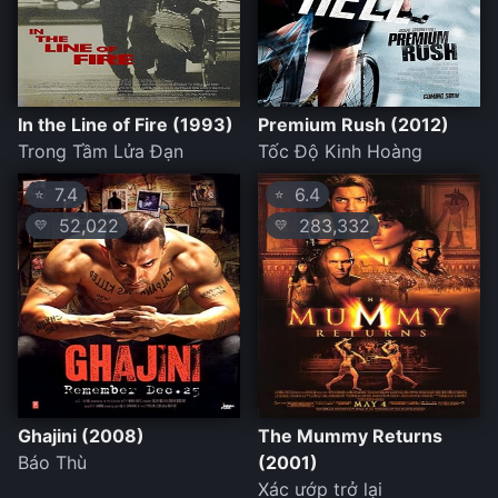
In the Line of Fire (1993)
Premium Rush (2012)
Trong Tầm Lửa Đạn
Tốc Độ Kinh Hoàng
7.4
6.4
⭐
⭐
52,022
283,332
💛
💛
Ghajini (2008)
The Mummy Returns
Báo Thù
(2001)
Xác ướp trở lại