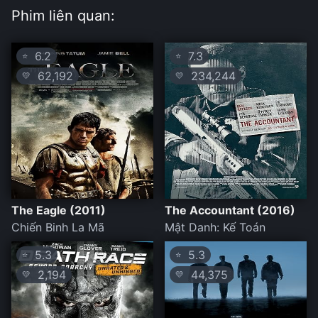
Phim liên quan:
6.2
7.3
⭐
⭐
62,192
234,244
💛
💛
The Eagle (2011)
The Accountant (2016)
Chiến Binh La Mã
Mật Danh: Kế Toán
5.3
5.3
⭐
⭐
2,194
44,375
💛
💛