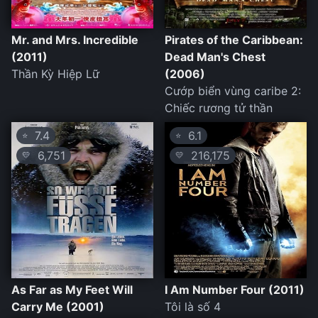
Mr. and Mrs. Incredible
Pirates of the Caribbean:
(2011)
Dead Man's Chest
Thần Kỳ Hiệp Lữ
(2006)
Cướp biển vùng caribe 2:
Chiếc rương tử thần
7.4
6.1
⭐
⭐
6,751
216,175
💛
💛
As Far as My Feet Will
I Am Number Four (2011)
Carry Me (2001)
Tôi là số 4