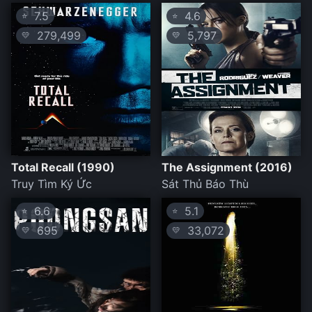
7.5
4.6
⭐
⭐
279,499
5,797
💛
💛
Total Recall (1990)
The Assignment (2016)
Truy Tìm Ký Ức
Sát Thủ Báo Thù
6.6
5.1
⭐
⭐
695
33,072
💛
💛