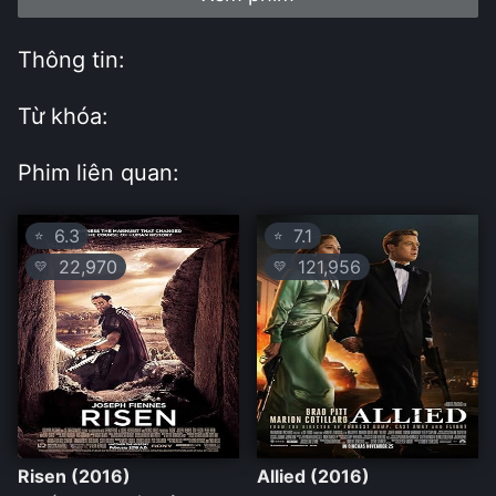
Thông tin:
Từ khóa:
Phim liên quan:
6.3
7.1
⭐
⭐
22,970
121,956
💛
💛
Risen (2016)
Allied (2016)