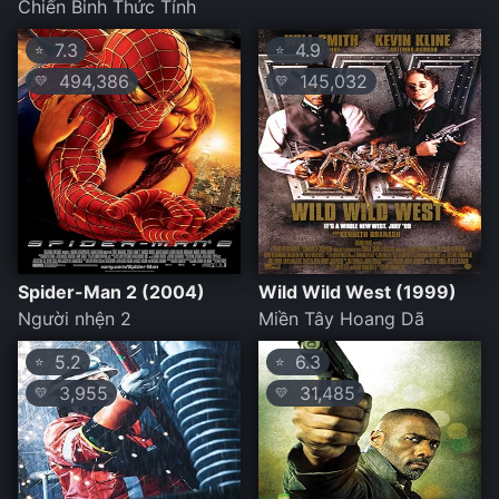
Chiến Binh Thức Tỉnh
7.3
4.9
⭐
⭐
494,386
145,032
💛
💛
Spider-Man 2 (2004)
Wild Wild West (1999)
Người nhện 2
Miền Tây Hoang Dã
5.2
6.3
⭐
⭐
3,955
31,485
💛
💛