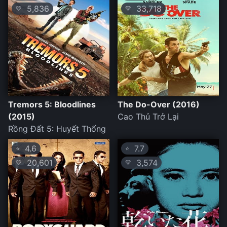
5,836
33,718
💛
💛
Tremors 5: Bloodlines
The Do-Over (2016)
(2015)
Cao Thủ Trở Lại
Rồng Đất 5: Huyết Thống
4.6
7.7
⭐
⭐
20,601
3,574
💛
💛