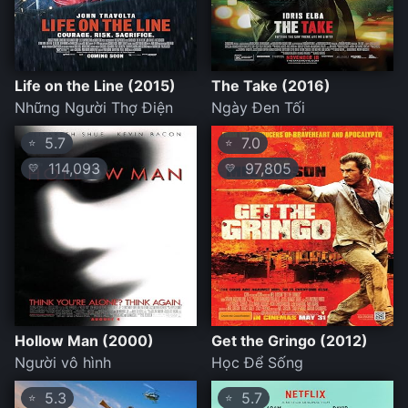
Life on the Line (2015)
The Take (2016)
Những Người Thợ Điện
Ngày Đen Tối
5.7
7.0
⭐
⭐
114,093
97,805
💛
💛
Hollow Man (2000)
Get the Gringo (2012)
Người vô hình
Học Để Sống
5.3
5.7
⭐
⭐