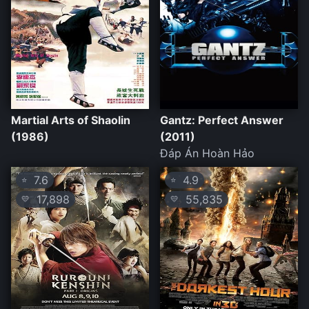
Martial Arts of Shaolin
Gantz: Perfect Answer
(1986)
(2011)
Đáp Án Hoàn Hảo
7.6
4.9
⭐
⭐
17,898
55,835
💛
💛