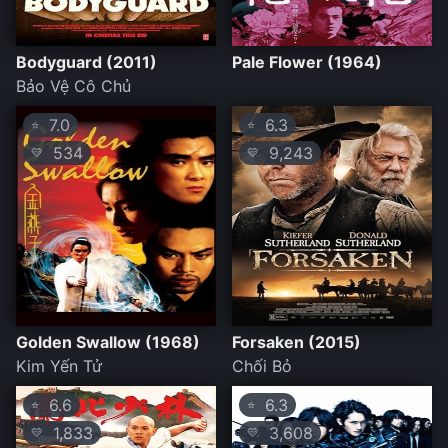
Bodyguard (2011)
Pale Flower (1964)
Bảo Vệ Cô Chủ
7.0
6.3
⭐
⭐
534
9,243
💛
💛
Golden Swallow (1968)
Forsaken (2015)
Kim Yến Tử
Chối Bỏ
6.6
6.3
⭐
⭐
1,833
3,608
💛
💛