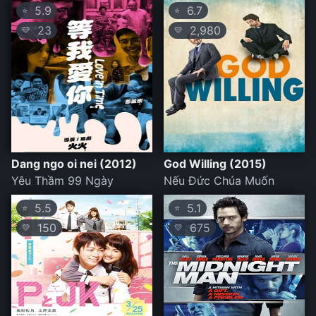
5.9
6.7
⭐
⭐
23
2,980
💛
💛
Dang ngo oi nei (2012)
God Willing (2015)
Yêu Thầm 99 Ngày
Nếu Đức Chúa Muốn
5.5
5.1
⭐
⭐
150
675
💛
💛