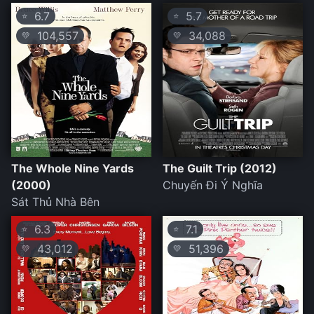
6.7
5.7
⭐
⭐
104,557
34,088
💛
💛
The Whole Nine Yards
The Guilt Trip (2012)
(2000)
Chuyến Đi Ý Nghĩa
Sát Thủ Nhà Bên
6.3
7.1
⭐
⭐
43,012
51,396
💛
💛