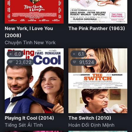
New York, I Love You
The Pink Panther (1963)
(2008)
Chuyện Tình New York
6.0
6.1
⭐
⭐
23,622
91,524
💛
💛
Playing It Cool (2014)
The Switch (2010)
Tiếng Sét Ái Tình
Hoán Đổi Định Mệnh