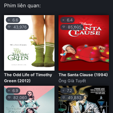
Phim liên quan:
6.6
6.4
⭐
⭐
43,976
85,605
💛
💛
The Odd Life of Timothy
The Santa Clause (1994)
Green (2012)
Ông Già Tuyết
6.9
7.2
⭐
⭐
82,060
49,883
💛
💛