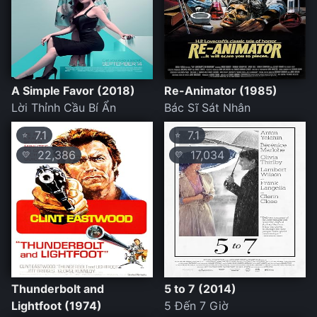
A Simple Favor (2018)
Re-Animator (1985)
Lời Thỉnh Cầu Bí Ẩn
Bác Sĩ Sát Nhân
7.1
7.1
⭐
⭐
22,386
17,034
💛
💛
Thunderbolt and
5 to 7 (2014)
Lightfoot (1974)
5 Đến 7 Giờ