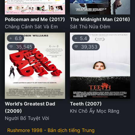
Policeman and Me (2017)
The Midnight Man (2016)
Chàng Cảnh Sát Và Em
Sát Thủ Nửa Đêm
6.9
5.4
⭐
⭐
35,545
39,353
💛
💛
World's Greatest Dad
Teeth (2007)
(2009)
Khi Chỗ Ấy Mọc Răng
Người Bố Tuyệt Vời
Rushmore 1998 - Bản dịch tiếng Trung