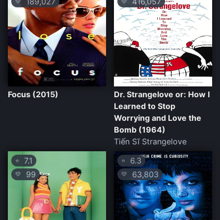
189,027
416,057
💛
💛
Focus (2015)
Dr. Strangelove or: How I
Learned to Stop
Worrying and Love the
Bomb (1964)
Tiến Sĩ Strangelove
7.1
6.3
⭐
⭐
99
63,803
💛
💛