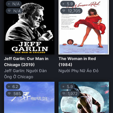
N/A
5.9
⭐
⭐
N/A
12,705
💛
💛
Jeff Garlin: Our Man in
The Woman in Red
Chicago (2019)
(1984)
Jeff Garlin: Người Đàn
Người Phụ Nữ Áo Đỏ
Ông Ở Chicago
6.2
5.9
⭐
⭐
585
1,972
💛
💛