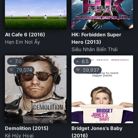
At Cafe 6 (2016)
HK: Forbidden Super
Hẹn Em Nơi Ấy
Hero (2013)
Siêu Nhân Biến Thái
7.0
6.5
⭐
⭐
79,074
59,937
💛
💛
Demolition (2015)
Bridget Jones's Baby
Kẻ Hủy Hoại
(2016)