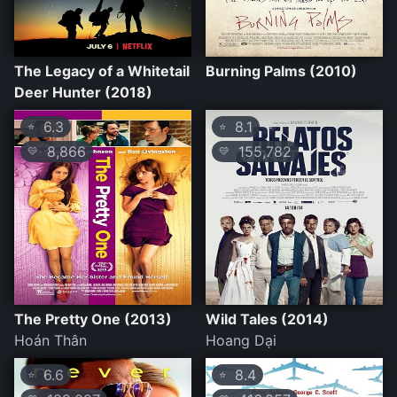
The Legacy of a Whitetail
Burning Palms (2010)
Deer Hunter (2018)
6.3
8.1
⭐
⭐
8,866
155,782
💛
💛
The Pretty One (2013)
Wild Tales (2014)
Hoán Thân
Hoang Dại
6.6
8.4
⭐
⭐