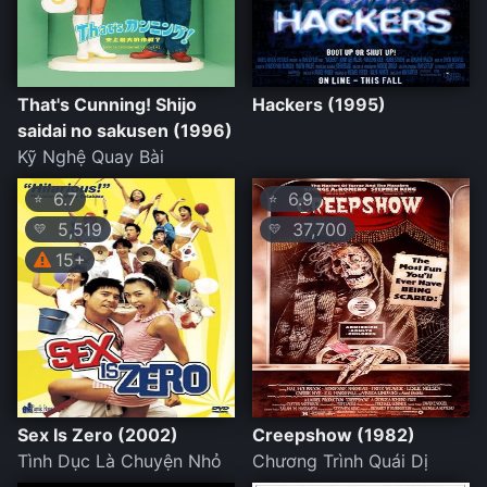
That's Cunning! Shijo
Hackers (1995)
saidai no sakusen (1996)
Kỹ Nghệ Quay Bài
6.7
6.9
⭐
⭐
5,519
37,700
💛
💛
15+
Sex Is Zero (2002)
Creepshow (1982)
Tình Dục Là Chuyện Nhỏ
Chương Trình Quái Dị