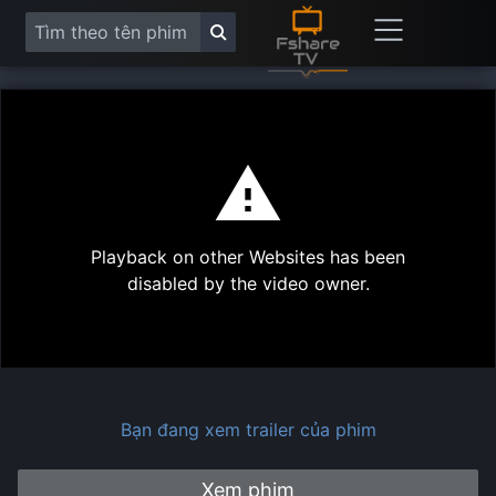
This
is
a
modal
Play
window.
Playback on other Websites has been
Vide
disabled by the video owner.
Bạn đang xem trailer của phim
Xem phim