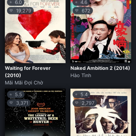
6.0
4.6
⭐
⭐
19,279
672
💛
💛
Waiting for Forever
Naked Ambition 2 (2014)
(2010)
Hào Tình
Mãi Mãi Đợi Chờ
5.5
5.4
⭐
⭐
3,371
2,797
💛
💛