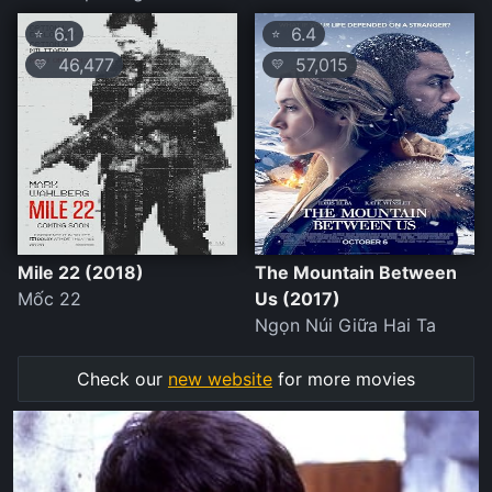
6.1
6.4
⭐
⭐
46,477
57,015
💛
💛
Mile 22 (2018)
The Mountain Between
Mốc 22
Us (2017)
Ngọn Núi Giữa Hai Ta
Check our
new website
for more movies