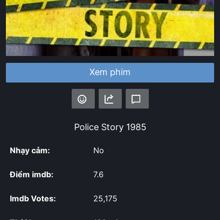
Xem phim
Police Story
1985
Nhạy cảm:
No
Điểm imdb:
7.6
Imdb Votes:
25,175