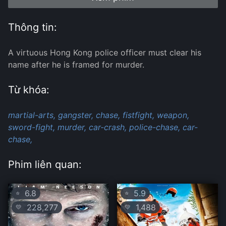
Thông tin:
A virtuous Hong Kong police officer must clear his
name after he is framed for murder.
Từ khóa:
martial-arts,
gangster,
chase,
fistfight,
weapon,
sword-fight,
murder,
car-crash,
police-chase,
car-
chase,
Phim liên quan:
6.8
5.9
⭐
⭐
228,277
1,488
💛
💛