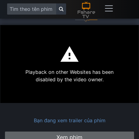
This
is
a
modal
Play
window.
Playback on other Websites has been
Vide
disabled by the video owner.
Bạn đang xem trailer của phim
Xem phim