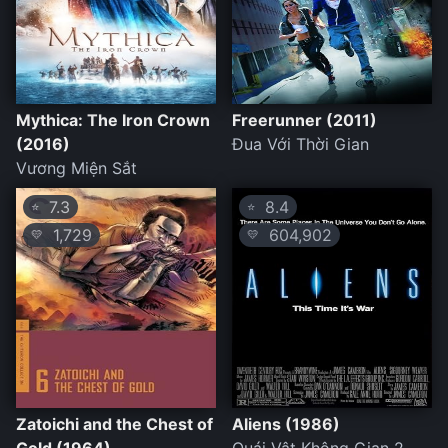
Mythica: The Iron Crown
Freerunner (2011)
(2016)
Đua Với Thời Gian
Vương Miện Sắt
7.3
8.4
⭐
⭐
1,729
604,902
💛
💛
Zatoichi and the Chest of
Aliens (1986)