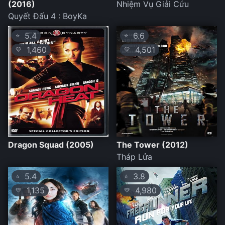
(2016)
Nhiệm Vụ Giải Cứu
Quyết Đấu 4 : BoyKa
5.4
6.6
⭐
⭐
1,460
4,501
💛
💛
Dragon Squad (2005)
The Tower (2012)
Tháp Lửa
5.4
3.8
⭐
⭐
1,135
4,980
💛
💛