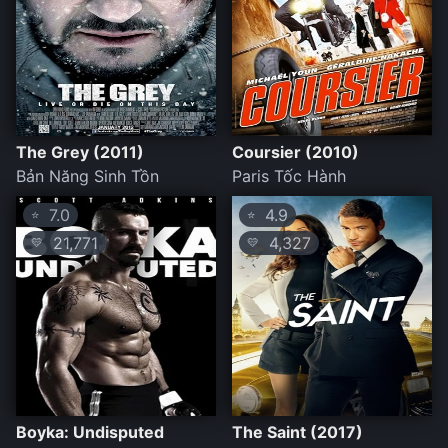
The Grey (2011)
Coursier (2010)
Bản Năng Sinh Tồn
Paris Tốc Hành
7.0
4.9
⭐
⭐
21,771
4,327
💛
💛
Boyka: Undisputed
The Saint (2017)