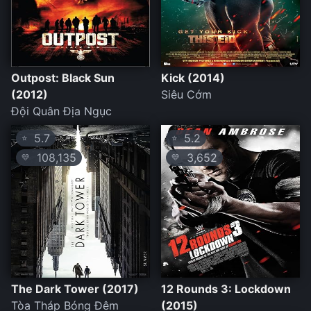
Outpost: Black Sun
Kick (2014)
(2012)
Siêu Cớm
Đội Quân Địa Ngục
5.7
5.2
⭐
⭐
108,135
3,652
💛
💛
The Dark Tower (2017)
12 Rounds 3: Lockdown
Tòa Tháp Bóng Đêm
(2015)