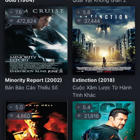
Gold (1964)
Quái Vật Không Gian 2
7.6
5.8
⭐
⭐
472,824
37,444
💛
💛
Minority Report (2002)
Extinction (2018)
Bản Báo Cáo Thiếu Số
Cuộc Xâm Lược Từ Hành
Tinh Khác
5.0
5.4
⭐
⭐
4,860
21,916
💛
💛