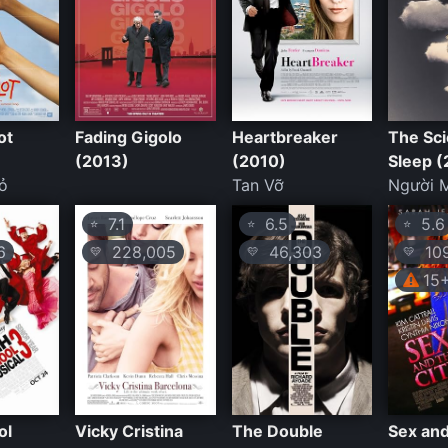
ot
Fading Gigolo
Heartbreaker
The Sci
(2013)
(2010)
Sleep 
ỏ
Tan Vỡ
Người 
7.1
6.5
5.6
⭐
⭐
⭐
6
228,005
46,303
109
💛
💛
💛
15
ol
Vicky Cristina
The Double
Sex and