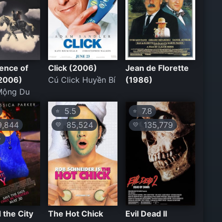
ence of
Click (2006)
Jean de Florette
(2006)
Cú Click Huyền Bí
(1986)
Mộng Du
5.5
7.8
⭐
⭐
,844
85,524
135,779
💛
💛
+
 the City
The Hot Chick
Evil Dead II