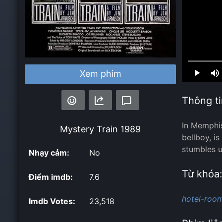
Loaded
:
Xem phim
0.00%
Thông ti
In Memphis
Mystery Train
1989
bellboy, i
stumbles u
Nhạy cảm:
No
Từ khóa
Điểm imdb:
7.6
hotel-room
Imdb Votes:
23,518