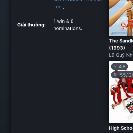
Lee
,
1 win & 8
Giải thưởng:
nominations.
The Sandl
(1993)
Lũ Quỷ Nh
4.8
⭐
55,12
💛
High Scho