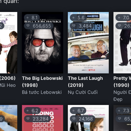
n quan:
8.1
5.6
7.0
⭐
⭐
⭐
2
656,655
3,484
262
💛
💛
💛
(2006)
The Big Lebowski
The Last Laugh
Pretty
ũi Heo
(1998)
(2019)
(1990)
Bá tước Lebowski
Nụ Cười Cuối
Người 
Đẹp
6.2
6.7
7.3
⭐
⭐
⭐
9
23,284
24,168
65,
💛
💛
💛