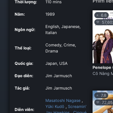
Phim liê
Thời lượng:
110 mins
Năm:
1989
6.8
⭐
57,60
💛
English, Japanese,
Ngôn ngữ:
Italian
Comedy, Crime,
Thể loại:
Drama
Quốc gia:
Japan, USA
Penelope 
Cô Nàng M
Đạo diễn:
Jim Jarmusch
Tác giả:
Jim Jarmusch
7.8
⭐
Masatoshi Nagase
,
72,05
💛
Yûki Kudô
,
Screamin'
Diễn viên:
Jay Hawkins
,
Cinqué