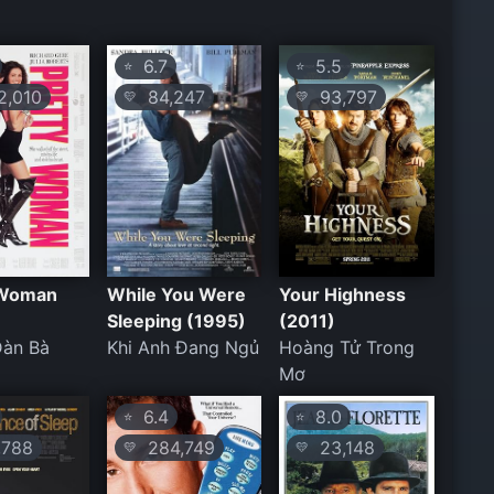
6.7
5.5
⭐
⭐
,010
84,247
93,797
💛
💛
 Woman
While You Were
Your Highness
Sleeping (1995)
(2011)
Đàn Bà
Khi Anh Đang Ngủ
Hoàng Tử Trong
Mơ
6.4
8.0
⭐
⭐
788
284,749
23,148
💛
💛