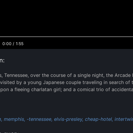
0:00
/
1:55
n:
, Tennessee, over the course of a single night, the Arcade H
s visited by a young Japanese couple traveling in search of
pon a fleeing charlatan girl; and a comical trio of accident
:
,
memphis,
-tennessee,
elvis-presley,
cheap-hotel,
intertwi