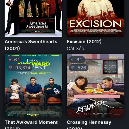
America's Sweethearts
Excision (2012)
(2001)
Cắt Xẻo
6.1
6.2
⭐
⭐
93,374
526
💛
💛
That Awkward Moment
Crossing Hennessy