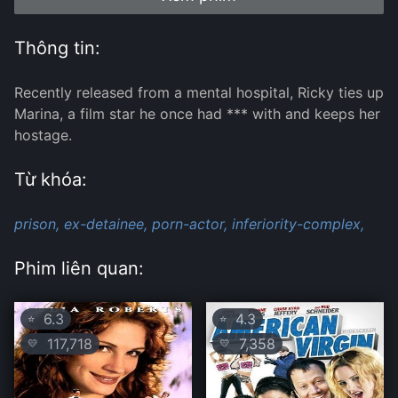
Thông tin:
Recently released from a mental hospital, Ricky ties up
Marina, a film star he once had *** with and keeps her
hostage.
Từ khóa:
prison,
ex-detainee,
porn-actor,
inferiority-complex,
Phim liên quan:
6.3
4.3
⭐
⭐
117,718
7,358
💛
💛