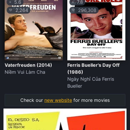
5.6
7.8
⭐
⭐
2,264
296,308
💛
💛
Vaterfreuden (2014)
Ferris Bueller's Day Off
Niềm Vui Làm Cha
(1986)
Ngày Nghỉ Của Ferris
Bueller
Check our
new website
for more movies