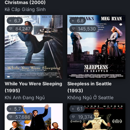
Christmas (2000)
Kẻ Cắp Giáng Sinh
6.7
6.8
⭐
⭐
84,247
145,530
💛
💛
While You Were Sleeping
Sleepless in Seattle
(1995)
(1993)
Khi Anh Đang Ngủ
Không Ngủ Ở Seattle
5.7
6.1
⭐
⭐
57,688
19,374
💛
💛