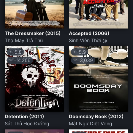
The Dressmaker (2015)
Accepted (2006)
Thợ May Trả Thù
Sinh Viên Thời @
5.8
5.9
⭐
⭐
14,266
3,039
💛
💛
Detention (2011)
Doomsday Book (2012)
Sát Thủ Học Đường
Mật Ngữ Diệt Vong