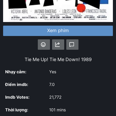
Xem phim
Tie Me Up! Tie Me Down!
1989
Nhạy cảm:
Yes
Điểm imdb:
7.0
Imdb Votes:
21,772
Thời lượng:
101 mins