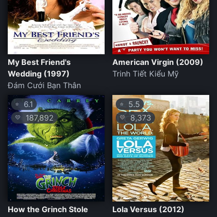
My Best Friend's
American Virgin (2009)
Wedding (1997)
Trinh Tiết Kiểu Mỹ
Đám Cưới Bạn Thân
6.1
5.5
⭐
⭐
187,892
8,373
💛
💛
How the Grinch Stole
Lola Versus (2012)