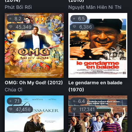
(2014)
(2010)
Phút Bối Rối
Nguyệt Mãn Hiên Ni Thi
8.2
6.5
⭐
⭐
45,349
6,386
💛
💛
OMG: Oh My God! (2012)
Le gendarme en balade
Chúa Ơi
(1970)
7.1
6.4
⭐
⭐
47,456
117,341
💛
💛