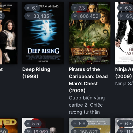
6.1
7.3
6.3
⭐
⭐
⭐
2
33,435
606,452
65,
💛
💛
💛
ht
Deep Rising
Pirates of the
Ninja A
(1998)
Caribbean: Dead
(2009)
Man's Chest
Ninja S
(2006)
Cướp biển vùng
caribe 2: Chiếc
rương tử thần
5.5
6.9
6.7
⭐
⭐
⭐
50
16,969
168,827
11,
💛
💛
💛