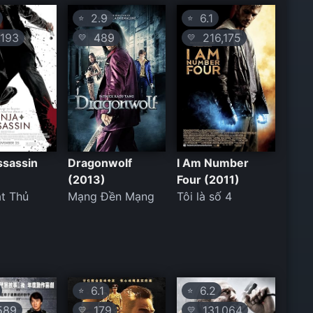
2.9
6.1
⭐
⭐
193
489
216,175
💛
💛
ssassin
Dragonwolf
I Am Number
(2013)
Four (2011)
át Thủ
Mạng Đền Mạng
Tôi là số 4
6.1
6.2
⭐
⭐
589
179
131,064
💛
💛