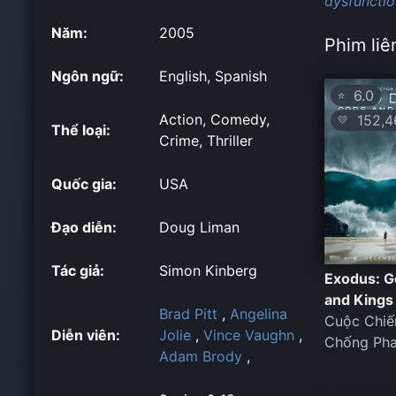
dysfunctio
Năm:
2005
Phim liê
Ngôn ngữ:
English, Spanish
6.0
⭐
Action, Comedy,
152,4
💛
Thể loại:
Crime, Thriller
Quốc gia:
USA
Đạo diễn:
Doug Liman
Tác giả:
Simon Kinberg
Exodus: G
and Kings
Brad Pitt
,
Angelina
Cuộc Chiế
Diễn viên:
Jolie
,
Vince Vaughn
,
Chống Pha
Adam Brody
,