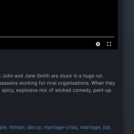
es John and Jane Smith are stuck in a huge rut.
ssassins working for rival organisations. When they
n a spicy, explosive mix of wicked comedy, pent-up
ple,
hitman,
decoy,
marriage-crisis,
marriage,
job,