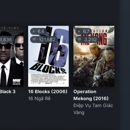
6.6
6.7
⭐
⭐
,836
121,882
3,252
💛
💛
Black 3
16 Blocks (2006)
Operation
16 Ngã Rẽ
Mekong (2016)
Điệp Vụ Tam Giác
Vàng