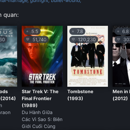
nal-marriage,
gunfight,
bullet-wound,
n quan:
5.5
7.8
6.8
⭐
⭐
⭐
60
51,740
120,230
303
💛
💛
💛
ods
Star Trek V: The
Tombstone
Men in 
 (2014)
Final Frontier
(1993)
(2012)
n
(1989)
raon
Du Hành Giữa
Các Vì Sao 5: Biên
Giới Cuối Cùng