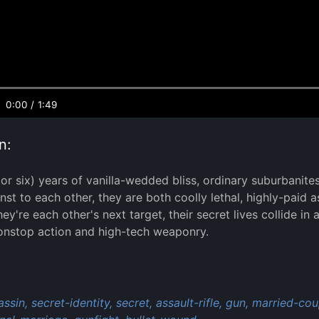
0:00
/
1:49
n:
 (or six) years of vanilla-wedded bliss, ordinary suburbanit
t to each other, they are both coolly lethal, highly-paid a
hey're each other's next target, their secret lives collide i
onstop action and high-tech weaponry.
:
assin,
secret-identity,
secret,
assault-rifle,
gun,
married-cou