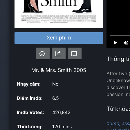
Xem phim
Loaded
:
0.00%
Thông ti
Mr. & Mrs. Smith
2005
After five
Unbeknowns
Nhạy cảm:
No
discover t
passion, n
Điểm imdb:
6.5
Từ khóa
Imdb Votes:
426,842
bomb,
ass
Thời lượng:
120 mins