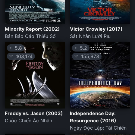
Minority Report (2002)
Victor Crowley (2017)
Bản Báo Cáo Thiếu Số
Sát Nhân Lưỡi Rìu
5.8
5.2
⭐
⭐
103,174
155,973
💛
💛
Freddy vs. Jason (2003)
Independence Day:
Cuộc Chiến Ác Nhân
Resurgence (2016)
Ngày Độc Lập: Tái Chiến