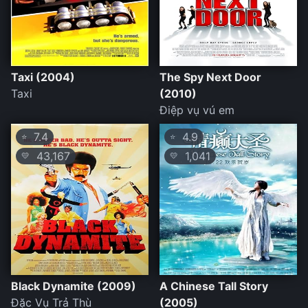
Taxi (2004)
The Spy Next Door
Taxi
(2010)
Điệp vụ vú em
7.4
4.9
⭐
⭐
43,167
1,041
💛
💛
Black Dynamite (2009)
A Chinese Tall Story
Đặc Vụ Trả Thù
(2005)