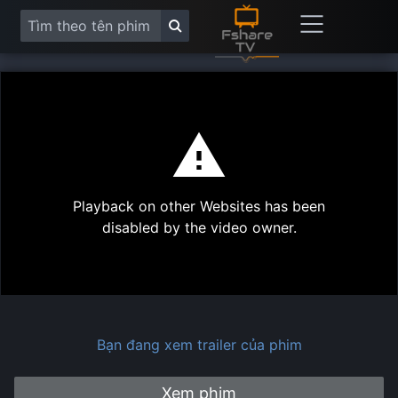
This
is
a
modal
Play
window.
Playback on other Websites has been
Vide
disabled by the video owner.
Bạn đang xem trailer của phim
Xem phim