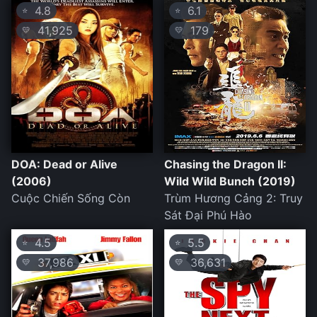
4.8
6.1
⭐
⭐
41,925
179
💛
💛
DOA: Dead or Alive
Chasing the Dragon II:
(2006)
Wild Wild Bunch (2019)
Cuộc Chiến Sống Còn
Trùm Hương Cảng 2: Truy
Sát Đại Phú Hào
4.5
5.5
⭐
⭐
37,986
36,631
💛
💛