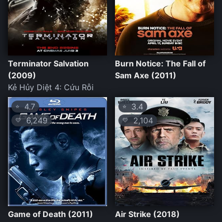
Terminator Salvation
Burn Notice: The Fall of
(2009)
Sam Axe (2011)
Kẻ Hủy Diệt 4: Cứu Rỗi
4.7
3.4
⭐
⭐
6,249
2,104
💛
💛
Game of Death (2011)
Air Strike (2018)