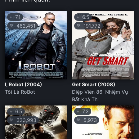
7.1
6.5
⭐
⭐
462,451
191,772
💛
💛
I, Robot (2004)
Get Smart (2008)
Tôi Là RoBot
Điệp Viên 86: Nhiệm Vụ
Bất Khả Thi
6.5
7.2
⭐
⭐
323,993
5,973
💛
💛