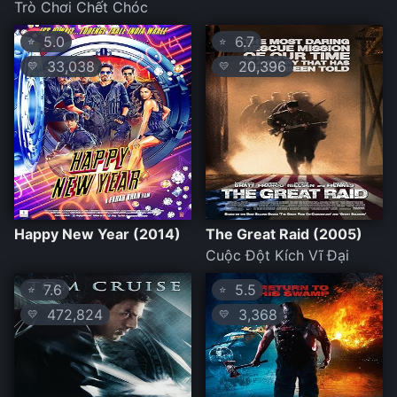
Trò Chơi Chết Chóc
5.0
6.7
⭐
⭐
33,038
20,396
💛
💛
Happy New Year (2014)
The Great Raid (2005)
Cuộc Đột Kích Vĩ Đại
7.6
5.5
⭐
⭐
472,824
3,368
💛
💛