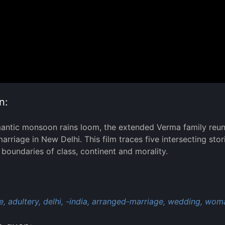
n:
antic monsoon rains loom, the extended Verma family reuni
arriage in New Delhi. This film traces five intersecting stor
 boundaries of class, continent and morality.
:
e,
adultery,
delhi,
-india,
arranged-marriage,
wedding,
woma