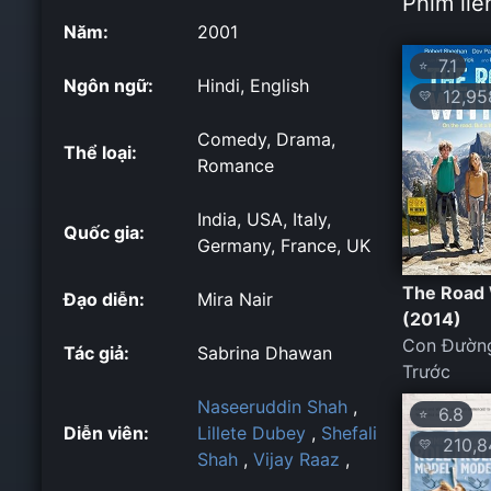
Phim liê
Năm:
2001
7.1
⭐
Ngôn ngữ:
Hindi, English
12,95
💛
Comedy, Drama,
Thể loại:
Romance
India, USA, Italy,
Quốc gia:
Germany, France, UK
The Road 
Đạo diễn:
Mira Nair
(2014)
Con Đường
Tác giả:
Sabrina Dhawan
Trước
Naseeruddin Shah
,
6.8
⭐
Diễn viên:
Lillete Dubey
,
Shefali
210,8
💛
Shah
,
Vijay Raaz
,