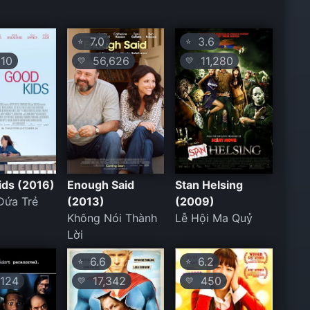
7.0
3.6
⭐
⭐
10
56,626
11,280
💛
💛
ids (2016)
Enough Said
Stan Helsing
Đứa Trẻ
(2013)
(2009)
Không Nói Thành
Lễ Hội Ma Quỷ
Lời
6.6
6.2
⭐
⭐
124
17,342
450
💛
💛