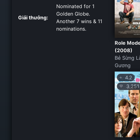
Nominated for 1
Golden Globe.
Giải thưởng:
Another 7 wins & 11
nominations.
Role Mode
(2008)
Bẻ Sừng 
Gương
4.2
⭐
3,251
💛