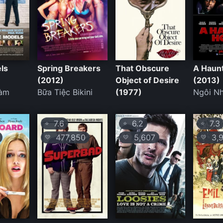
ls
Spring Breakers
That Obscure
A Haun
(2012)
Object of Desire
(2013)
Làm
Bữa Tiệc Bikini
(1977)
Ngôi N
7.6
6.2
7.3
⭐
⭐
⭐
477,850
5,607
3,9
💛
💛
💛