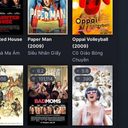
ted House
Paper Man
Oppai Volleyball
(2009)
(2009)
hà Ma Ám
Siêu Nhân Giấy
Cô Giáo Bóng
Chuyền
6.2
5.6
⭐
⭐
08
101,114
390
💛
💛