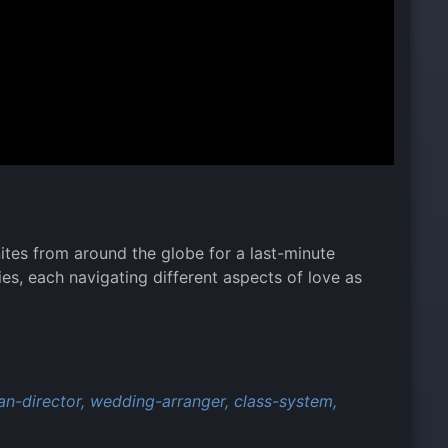
tes from around the globe for a last-minute
ies, each navigating different aspects of love as
n-director,
wedding-arranger,
class-system,