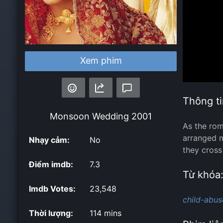
Xem phim
Thông ti
Monsoon Wedding
2001
As the rom
arranged m
Nhạy cảm:
No
they cross
Điểm imdb:
7.3
Từ khóa
Imdb Votes:
23,548
child-abus
Thời lượng:
114 mins