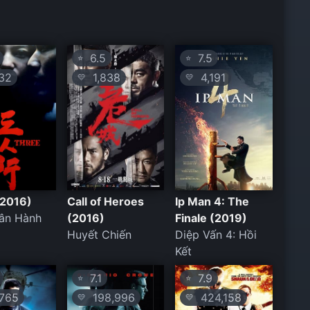
6.5
7.5
⭐
⭐
32
1,838
4,191
💛
💛
(2016)
Call of Heroes
Ip Man 4: The
ân Hành
(2016)
Finale (2019)
Huyết Chiến
Diệp Vấn 4: Hồi
Kết
7.1
7.9
⭐
⭐
765
198,996
424,158
💛
💛