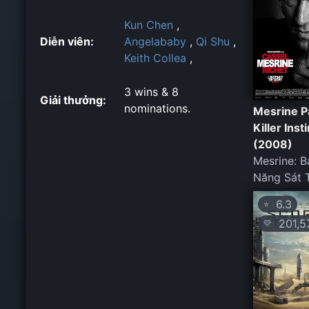
Kun Chen
,
Diễn viên:
Angelababy
,
Qi Shu
,
Keith Collea
,
3 wins & 8
Giải thưởng:
nominations.
Mesrine Pa
Killer Inst
(2008)
Mesrine: B
Năng Sát 
6.3
⭐
201,5
💛