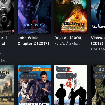
rt 1:
John Wick:
Deja Vu (2006)
Vishwa
inct
Chapter 2 (2017)
Ký Ức Ảo Giác
(2013)
Đội Th
ản
Thủ
5.7
7.6
6.0
⭐
⭐
⭐
77
17,125
3,851
17,
💛
💛
💛