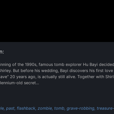
n:
inning of the 1990s, famous tomb explorer Hu Bayi decided 
 Shirley. But before his wedding, Bayi discovers his first lo
ve" 20 years ago, is actually still alive. Together with Shir
llennium-old secret...
:
le,
past,
flashback,
zombie,
tomb,
grave-robbing,
treasure-