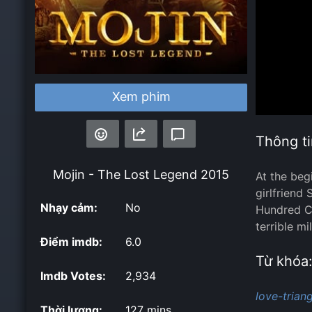
Xem phim
Thông ti
Mojin - The Lost Legend
2015
At the beg
girlfriend
Nhạy cảm:
No
Hundred Ca
terrible mi
Điểm imdb:
6.0
Từ khóa
Imdb Votes:
2,934
love-triang
Thời lượng:
127 mins