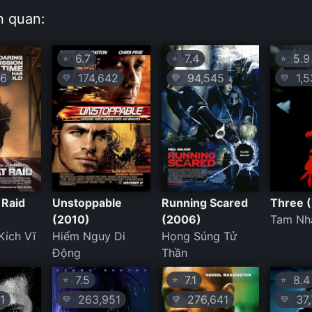
n quan:
6.7
7.4
5.9
⭐
⭐
⭐
6
174,642
94,545
1,5
💛
💛
💛
 Raid
Unstoppable
Running Scared
Three 
(2010)
(2006)
Tam Nh
Kích Vĩ
Hiểm Nguy Di
Họng Súng Tử
Động
Thần
7.5
7.1
8.4
⭐
⭐
⭐
1
263,951
276,641
37,
💛
💛
💛