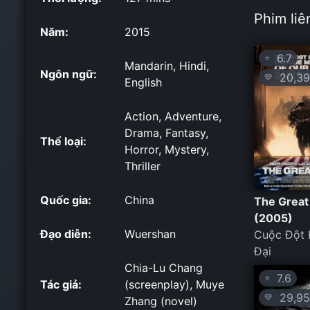
Phim liê
Năm:
2015
6.7
⭐
Mandarin, Hindi,
Ngôn ngữ:
20,39
💛
English
Action, Adventure,
Drama, Fantasy,
Thể loại:
Horror, Mystery,
Thriller
Quốc gia:
China
The Great
(2005)
Đạo diễn:
Wuershan
Cuộc Đột 
Đại
Chia-Lu Chang
7.6
⭐
Tác giả:
(screenplay), Muye
29,95
💛
Zhang (novel)