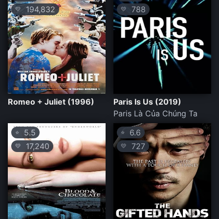
194,832
788
💛
💛
Romeo + Juliet (1996)
Paris Is Us (2019)
Paris Là Của Chúng Ta
5.5
6.6
⭐
⭐
17,240
727
💛
💛