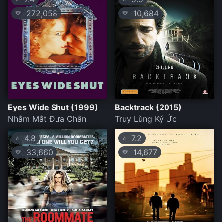
272,058
10,684
💛
💛
Eyes Wide Shut (1999)
Backtrack (2015)
Nhắm Mắt Đưa Chân
Truy Lùng Ký Ức
4.8
7.2
⭐
⭐
33,660
14,677
💛
💛