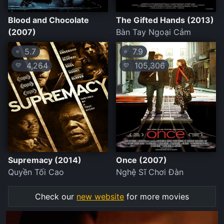
Blood and Chocolate
The Gifted Hands (2013)
(2007)
Bàn Tay Ngoại Cảm
5.7
7.9
⭐
⭐
4,264
105,306
💛
💛
Supremacy (2014)
Once (2007)
Quyền Tối Cao
Nghệ Sĩ Chơi Đàn
Check our
new website
for more movies