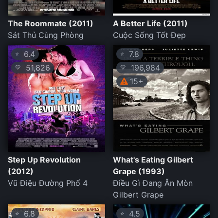
The Roommate (2011)
A Better Life (2011)
Sát Thủ Cùng Phòng
Cuộc Sống Tốt Đẹp
6.4
7.8
⭐
⭐
51,826
196,984
💛
💛
15+
Step Up Revolution
What's Eating Gilbert
(2012)
Grape (1993)
Vũ Điệu Đường Phố 4
Điều Gì Đang Ăn Mòn
Gilbert Grape
6.8
4.5
⭐
⭐