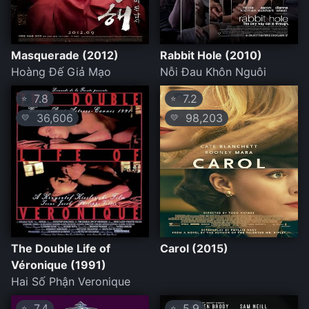
Masquerade (2012)
Rabbit Hole (2010)
Hoàng Đế Giả Mạo
Nỗi Đau Khôn Nguôi
7.8
7.2
⭐
⭐
36,606
98,203
💛
💛
The Double Life of
Carol (2015)
Véronique (1991)
Hai Số Phận Veronique
7.4
5.9
⭐
⭐