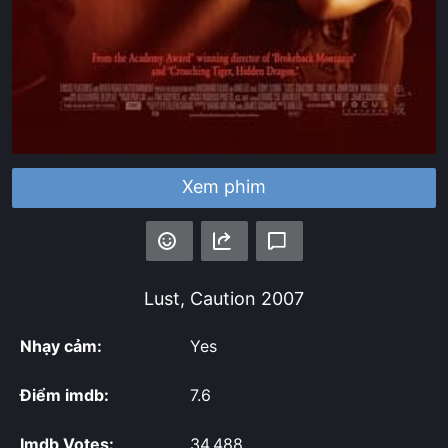
Xem phim
Lust, Caution
2007
Nhạy cảm:
Yes
Điểm imdb:
7.6
Imdb Votes:
34,488