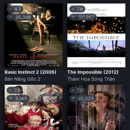
4.3
7.6
⭐
⭐
35,348
181,967
💛
💛
Basic Instinct 2 (2006)
The Impossible (2012)
Bản Năng Gốc 2
Thảm Họa Sóng Thần
7.8
7.0
⭐
⭐
5,149
45,629
💛
💛