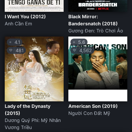
I Want You (2012)
Black Mirror:
Anh Cần Em
Bandersnatch (2018)
Gương Đen: Trò Chơi Ảo
4.1
5.6
⭐
⭐
481
4,562
💛
💛
Lady of the Dynasty
American Son (2019)
(2015)
Người Con Đất Mỹ
Dương Quý Phi: Mỹ Nhân
Vương Triều