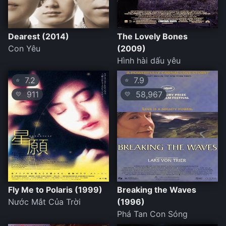
Dearest (2014)
The Lovely Bones
Con Yêu
(2009)
Hình hài dấu yêu
7.2
7.9
⭐
⭐
911
58,967
💛
💛
Fly Me to Polaris (1999)
Breaking the Waves
Nước Mắt Của Trời
(1996)
Phá Tan Con Sóng