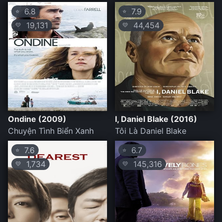
6.8
7.9
⭐
⭐
19,131
44,454
💛
💛
Ondine (2009)
I, Daniel Blake (2016)
Chuyện Tình Biển Xanh
Tôi Là Daniel Blake
7.6
6.7
⭐
⭐
1,734
145,316
💛
💛