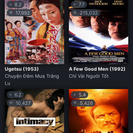
8.2
7.7
⭐
⭐
17,992
215,032
💛
💛
Ugetsu (1953)
A Few Good Men (1992)
Chuyện Đêm Mưa Trăng
Chỉ Vài Người Tốt
Lu
6.2
5.4
⭐
⭐
10,427
5,426
💛
💛