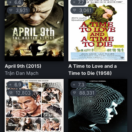
6.6
7.7
⭐
⭐
3,931
3,061
💛
💛
April 9th (2015)
A Time to Love and a
Trận Đan Mạch
Time to Die (1958)
6.9
7.3
⭐
⭐
12,803
88,331
💛
💛