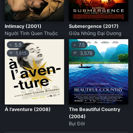
Intimacy (2001)
Submergence (2017)
Người Tình Quen Thuộc
Giữa Những Đại Dương
5.5
7.5
⭐
⭐
1,915
3,578
💛
💛
À l'aventure (2008)
The Beautiful Country
(2004)
Bụi Đời