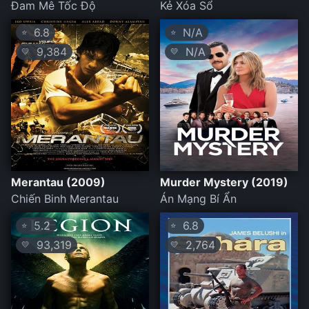
Đam Mê Tốc Độ
Kẻ Xóa Sổ
6.8
N/A
⭐
⭐
9,384
N/A
💛
💛
Merantau (2009)
Murder Mystery (2019)
Chiến Binh Merantau
Án Mạng Bí Ẩn
5.2
6.8
⭐
⭐
93,319
2,764
💛
💛