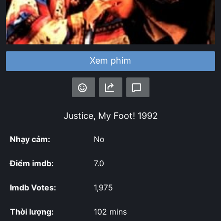
Xem phim
Justice, My Foot!
1992
Nhạy cảm:
No
Điểm imdb:
7.0
Imdb Votes:
1,975
Thời lượng:
102 mins