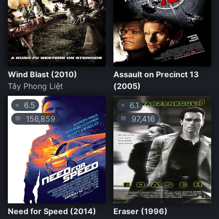
Wind Blast (2010)
Assault on Precinct 13
Tây Phong Liệt
(2005)
6.5
6.1
⭐
⭐
156,859
97,416
💛
💛
Need for Speed (2014)
Eraser (1996)