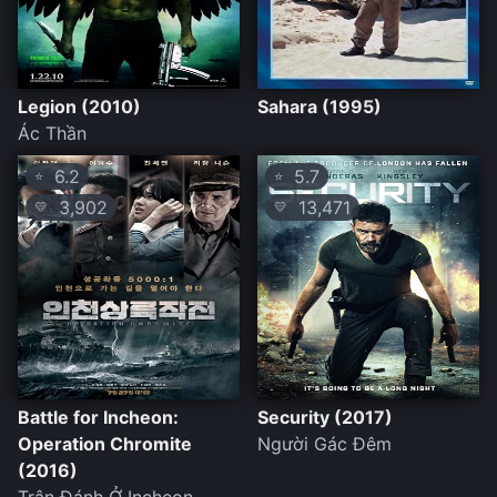
Legion (2010)
Sahara (1995)
Ác Thần
6.2
5.7
⭐
⭐
3,902
13,471
💛
💛
Battle for Incheon:
Security (2017)
Operation Chromite
Người Gác Đêm
(2016)