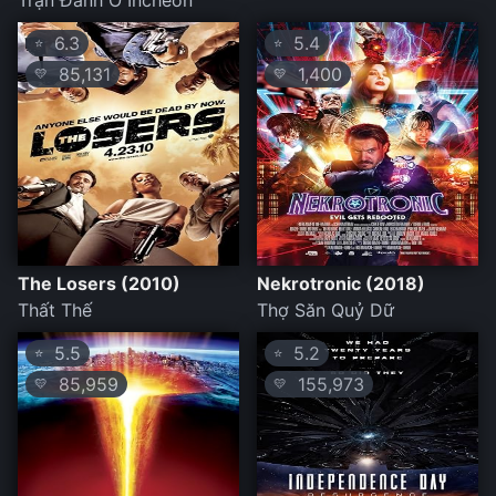
Trận Đánh Ở Incheon
6.3
5.4
⭐
⭐
85,131
1,400
💛
💛
The Losers (2010)
Nekrotronic (2018)
Thất Thế
Thợ Săn Quỷ Dữ
5.5
5.2
⭐
⭐
85,959
155,973
💛
💛