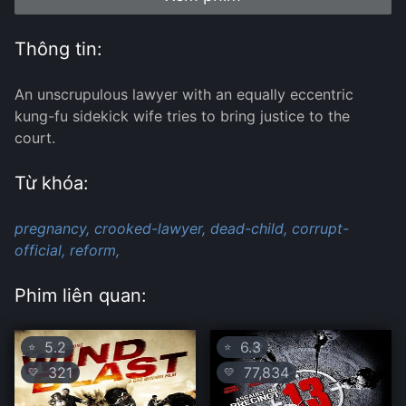
Thông tin:
An unscrupulous lawyer with an equally eccentric
kung-fu sidekick wife tries to bring justice to the
court.
Từ khóa:
pregnancy,
crooked-lawyer,
dead-child,
corrupt-
official,
reform,
Phim liên quan:
5.2
6.3
⭐
⭐
321
77,834
💛
💛