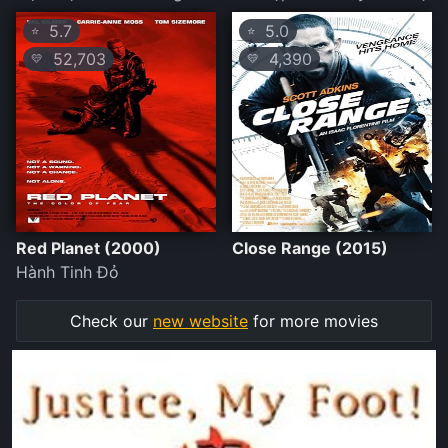
5.7
5.0
⭐
⭐
52,703
4,390
💛
💛
Red Planet (2000)
Close Range (2015)
Hành Tinh Đỏ
Check our
new website
for more movies