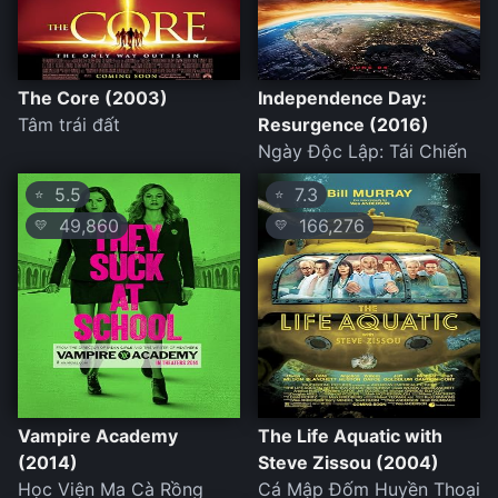
The Core (2003)
Independence Day:
Tâm trái đất
Resurgence (2016)
Ngày Độc Lập: Tái Chiến
5.5
7.3
⭐
⭐
49,860
166,276
💛
💛
Vampire Academy
The Life Aquatic with
(2014)
Steve Zissou (2004)
Học Viện Ma Cà Rồng
Cá Mập Đốm Huyền Thoại