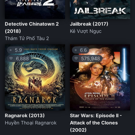
Detective Chinatown 2
Jailbreak (2017)
(2018)
Kẻ Vượt Ngục
Thám Tử Phố Tàu 2
5.9
6.6
⭐
⭐
6,888
575,948
💛
💛
Ragnarok (2013)
Star Wars: Episode II -
Huyền Thoại Ragnarok
Attack of the Clones
(2002)