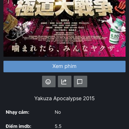
Xem phim
Yakuza Apocalypse
2015
Nhạy cảm:
No
Điểm imdb:
5.5