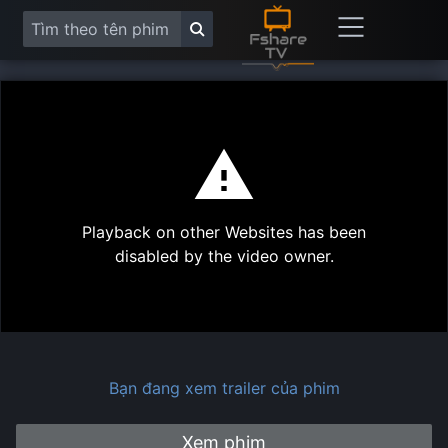
This
is
a
modal
Play
window.
Playback on other Websites has been
Vide
disabled by the video owner.
Bạn đang xem trailer của phim
Xem phim