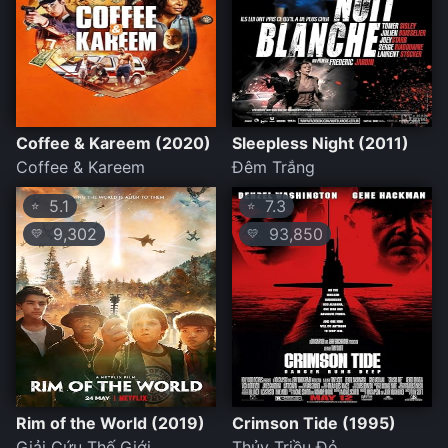
Coffee & Kareem (2020)
Sleepless Night (2011)
Coffee & Kareem
Đêm Trắng
5.1
7.3
⭐
⭐
9,302
93,850
💛
💛
Rim of the World (2019)
Crimson Tide (1995)
Giải Cứu Thế Giới
Thủy Triều Đỏ