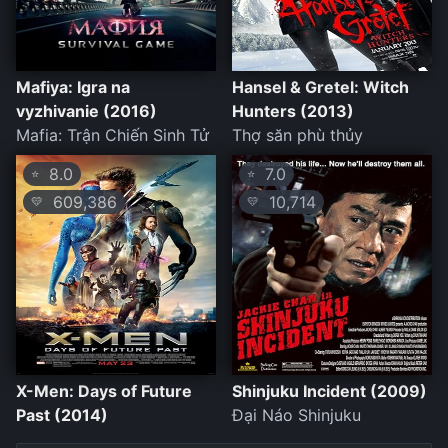
Mafiya: Igra na
Hansel & Gretel: Witch
vyzhivanie (2016)
Hunters (2013)
Mafia: Trận Chiến Sinh Tử
Thợ săn phù thủy
8.0
7.0
⭐
⭐
609,386
10,714
💛
💛
X-Men: Days of Future
Shinjuku Incident (2009)
Past (2014)
Đại Náo Shinjuku