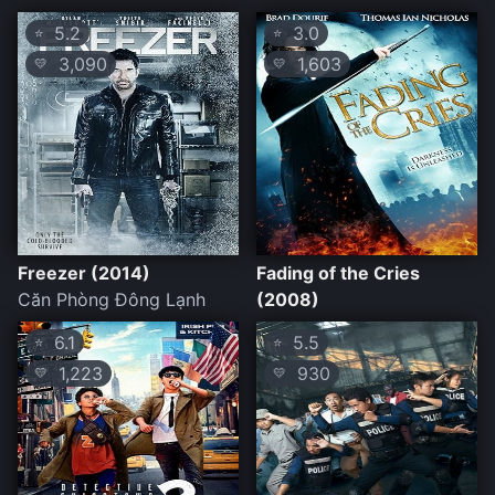
5.2
3.0
⭐
⭐
3,090
1,603
💛
💛
Freezer (2014)
Fading of the Cries
Căn Phòng Đông Lạnh
(2008)
6.1
5.5
⭐
⭐
1,223
930
💛
💛