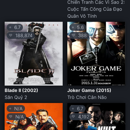
Chiến Tranh Các Vì Sao 2:
Cuộc Tấn Công Của Đạo
Quân Vô Tính
6.7
5.6
⭐
⭐
188,874
388
💛
💛
Blade II (2002)
Joker Game (2015)
Săn Quỷ 2
Trò Chơi Cân Não
N/A
6.7
⭐
⭐
N/A
4,192
💛
💛