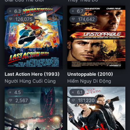
6.3
6.7
⭐
⭐
126,075
174,642
💛
💛
Last Action Hero (1993)
Unstoppable (2010)
Người Hùng Cuối Cùng
Hiểm Nguy Di Động
4.5
6.1
⭐
⭐
2,567
181,220
💛
💛