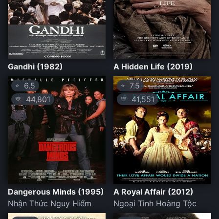
Gandhi (1982)
A Hidden Life (2019)
6.5
7.5
⭐
⭐
44,801
41,551
💛
💛
Dangerous Minds (1995)
A Royal Affair (2012)
Nhận Thức Nguy Hiểm
Ngoại Tình Hoàng Tộc