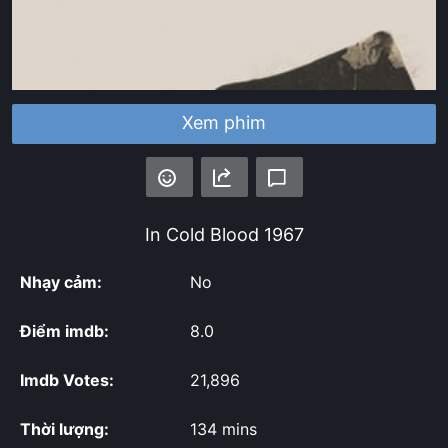
Xem phim
In Cold Blood
1967
Nhạy cảm:
No
Điểm imdb:
8.0
Imdb Votes:
21,896
Thời lượng:
134 mins