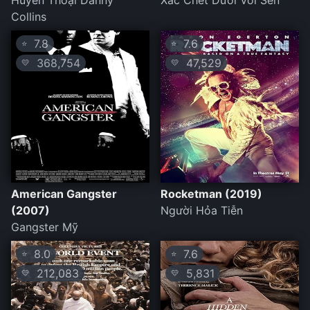
Huyền Thoại Danny
Xác Chết Dưới Vòi Sen
Collins
7.8
7.6
⭐
⭐
368,754
47,529
💛
💛
American Gangster
Rocketman (2019)
(2007)
Người Hỏa Tiễn
Gangster Mỹ
8.0
7.6
⭐
⭐
212,083
5,831
💛
💛