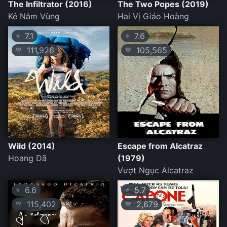
The Infiltrator (2016)
The Two Popes (2019)
Kẻ Nằm Vùng
Hai Vị Giáo Hoàng
7.1
7.6
⭐
⭐
111,926
105,565
💛
💛
Wild (2014)
Escape from Alcatraz
Hoang Dã
(1979)
Vượt Ngục Alcatraz
6.6
5.7
⭐
⭐
115,402
2,679
💛
💛