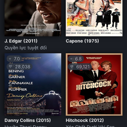
J. Edgar (2011)
Capone (1975)
Quyền lực tuyệt đối
7.0
6.8
⭐
⭐
28,038
69,121
💛
💛
Danny Collins (2015)
Hitchcock (2012)