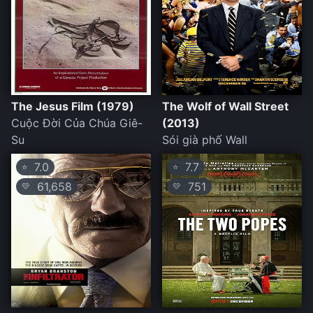
The Jesus Film (1979)
The Wolf of Wall Street
Cuộc Đời Của Chúa Giê-
(2013)
Su
Sói già phố Wall
7.0
7.7
⭐
⭐
61,658
751
💛
💛