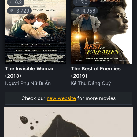
6.2
7.0
⭐
⭐
8,729
4,956
💛
💛
The Invisible Woman
The Best of Enemies
(2013)
(2019)
Người Phụ Nữ Bí Ẩn
Kẻ Thù Đáng Quý
Check our
new website
for more movies