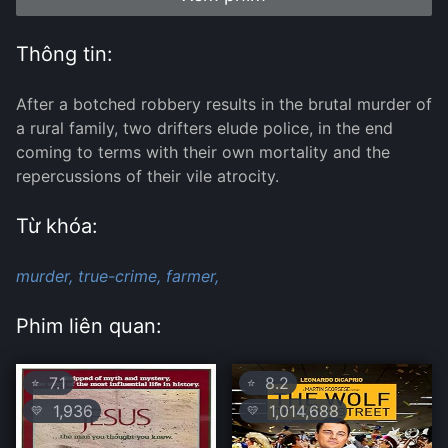
Thông tin:
After a botched robbery results in the brutal murder of
a rural family, two drifters elude police, in the end
coming to terms with their own mortality and the
repercussions of their vile atrocity.
Từ khóa:
murder,
true-crime,
farmer,
Phim liên quan:
7.1
8.2
⭐
⭐
1,936
1,014,688
💛
💛