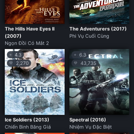
The Hills Have Eyes II
The Adventurers (2017)
(2007)
Phi Vụ Cuối Cùng
Ngọn Đồi Có Mắt 2
4.3
6.3
⭐
⭐
2,270
43,735
💛
💛
Ice Soldiers (2013)
Spectral (2016)
Chiến Binh Băng Giá
Nhiệm Vụ Đặc Biệt