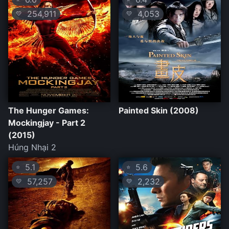
254,911
4,053
💛
💛
The Hunger Games:
Painted Skin (2008)
Mockingjay - Part 2
(2015)
Húng Nhại 2
5.1
5.6
⭐
⭐
57,257
2,232
💛
💛