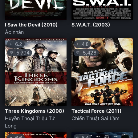
I Saw the Devil (2010)
S.W.A.T. (2003)
Ác nhân
6.2
4.8
⭐
⭐
5,794
5,426
💛
💛
Three Kingdoms (2008)
Tactical Force (2011)
Huyền Thoại Triệu Tử
Chiến Thuật Sai Lầm
Long
6.6
6.4
⭐
⭐