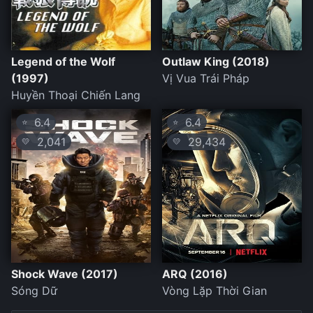
Legend of the Wolf
Outlaw King (2018)
(1997)
Vị Vua Trái Pháp
Huyền Thoại Chiến Lang
6.4
6.4
⭐
⭐
2,041
29,434
💛
💛
Shock Wave (2017)
ARQ (2016)
Sóng Dữ
Vòng Lặp Thời Gian