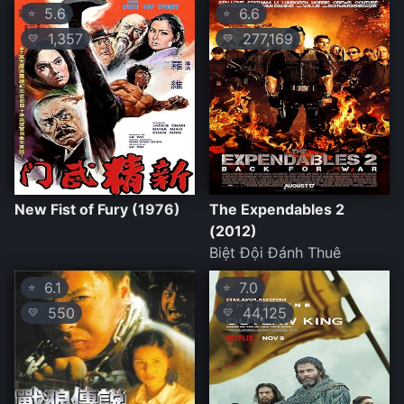
5.6
6.6
⭐
⭐
1,357
277,169
💛
💛
New Fist of Fury (1976)
The Expendables 2
(2012)
Biệt Đội Đánh Thuê
6.1
7.0
⭐
⭐
550
44,125
💛
💛