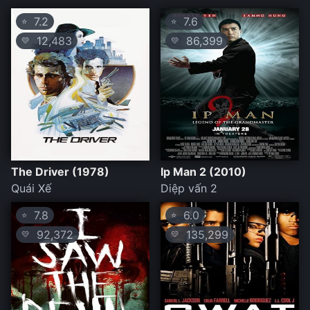
7.2
7.6
⭐
⭐
12,483
86,399
💛
💛
The Driver (1978)
Ip Man 2 (2010)
Quái Xế
Diệp vấn 2
7.8
6.0
⭐
⭐
92,372
135,299
💛
💛