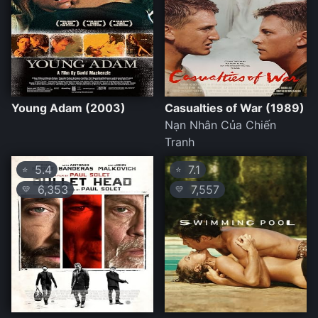
Young Adam (2003)
Casualties of War (1989)
Nạn Nhân Của Chiến
Tranh
5.4
7.1
⭐
⭐
6,353
7,557
💛
💛