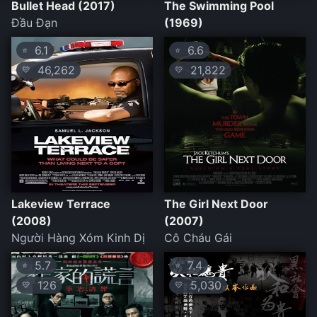
Bullet Head (2017)
The Swimming Pool
Đầu Đạn
(1969)
6.1
6.6
⭐
⭐
46,262
21,822
💛
💛
Lakeview Terrace
The Girl Next Door
(2008)
(2007)
Người Hàng Xóm Kinh Dị
Cô Cháu Gái
5.7
7.4
⭐
⭐
126
5,030
💛
💛