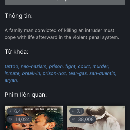
Thông tin:
A family man convicted of killing an intruder must
cope with life afterward in the violent penal system.
Từ khóa:
tattoo,
neo-nazism,
prison,
fight,
court,
murder,
inmate,
break-in,
prison-riot,
tear-gas,
san-quentin,
aryan,
Phim liên quan:
6.4
7.1
⭐
⭐
14,024
38,008
💛
💛