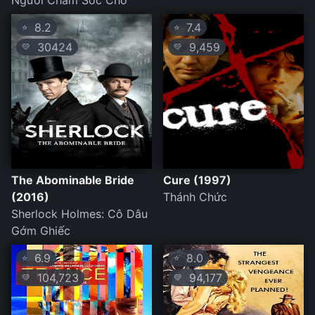
Người Chăm Sóc Chó
8.2
7.4
⭐
⭐
30424
9,459
💛
💛
The Abominable Bride
Cure (1997)
(2016)
Thánh Chức
Sherlock Holmes: Cô Dâu
Gớm Ghiếc
6.9
8.0
⭐
⭐
104,723
94,177
💛
💛