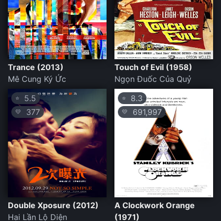
Trance (2013)
Touch of Evil (1958)
Mê Cung Ký Ức
Ngọn Đuốc Của Quỷ
5.5
8.3
⭐
⭐
377
691,997
💛
💛
Double Xposure (2012)
A Clockwork Orange
Hai Lần Lộ Diện
(1971)