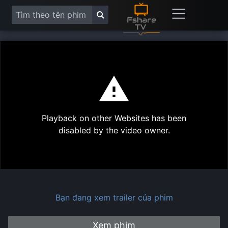
This
is
a
modal
Play
window.
Playback on other Websites has been
Vide
disabled by the video owner.
Bạn đang xem trailer của phim
Xem phim