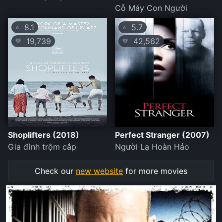
Cỗ Máy Con Người
8.1
5.7
⭐
⭐
19,739
42,562
💛
💛
Shoplifters (2018)
Perfect Stranger (2007)
Gia đình trộm cắp
Người Lạ Hoàn Hảo
Check our
new website
for more movies