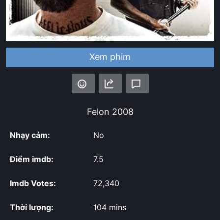
Xem phim
Felon
2008
Nhạy cảm:
No
Điểm imdb:
7.5
Imdb Votes:
72,340
Thời lượng:
104 mins