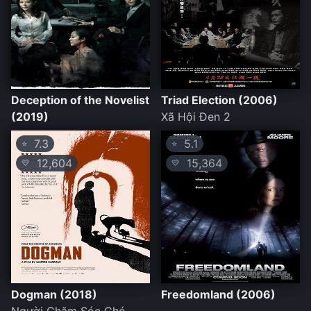
Deception of the Novelist
Triad Election (2006)
(2019)
Xã Hội Đen 2
7.3
5.1
⭐
⭐
12,604
15,364
💛
💛
Dogman (2018)
Freedomland (2006)