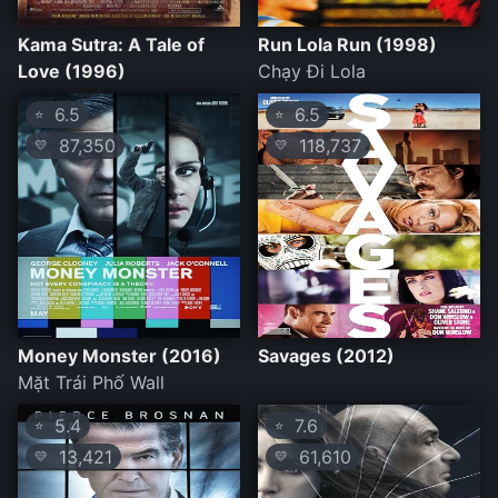
Kama Sutra: A Tale of
Run Lola Run (1998)
Love (1996)
Chạy Đi Lola
6.5
6.5
⭐
⭐
87,350
118,737
💛
💛
Money Monster (2016)
Savages (2012)
Mặt Trái Phố Wall
5.4
7.6
⭐
⭐
13,421
61,610
💛
💛