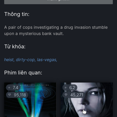
Thông tin:
A pair of cops investigating a drug invasion stumble
upon a mysterious bank vault.
Từ khóa:
heist,
dirty-cop,
las-vegas,
Phim liên quan:
7.4
6.2
⭐
⭐
95,118
45,271
💛
💛