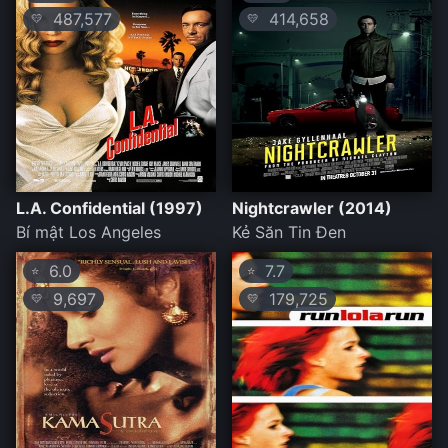
487,577
414,658
💛
💛
L.A. Confidential (1997)
Nightcrawler (2014)
Bí mật Los Angeles
Kẻ Săn Tin Đen
6.0
7.7
⭐
⭐
9,697
179,725
💛
💛