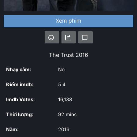
Xem phim
The Trust
2016
Nhạy cảm:
No
Điểm imdb:
5.4
Imdb Votes:
16,138
Thời lượng:
92 mins
Năm:
2016