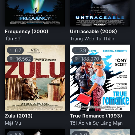
Frequency (2000)
Untraceable (2008)
Tần Số
Trang Web Tử Thần
6.7
7.9
⭐
⭐
16,562
188,970
💛
💛
Zulu (2013)
True Romance (1993)
Mật Vụ
Tội Ác và Sự Lãng Mạn
6.6
8.0
⭐
⭐