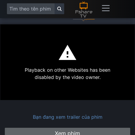
This
is
a
modal
Play
window.
Playback on other Websites has been
Vide
disabled by the video owner.
Bạn đang xem trailer của phim
Xem phim