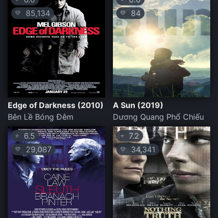
85,134
84
💛
💛
Edge of Darkness (2010)
A Sun (2019)
Bên Lề Bóng Đêm
Dương Quang Phổ Chiếu
6.5
7.2
⭐
⭐
29,087
34,341
💛
💛