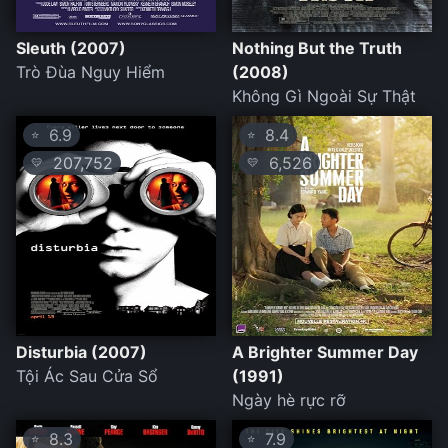
Sleuth (2007)
Nothing But the Truth
Trò Đùa Nguy Hiểm
(2008)
Không Gì Ngoài Sự Thật
6.9
8.4
⭐
⭐
207,752
6,526
💛
💛
Disturbia (2007)
A Brighter Summer Day
Tội Ác Sau Cửa Sổ
(1991)
Ngày hè rực rỡ
8.3
7.9
⭐
⭐