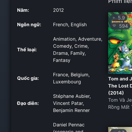
Phim liê
Năm:
2012
5.9
⭐
Ngôn ngữ:
French, English
594
💛
Animation, Adventure,
Comedy, Crime,
Thể loại:
Drama, Family,
Fantasy
France, Belgium,
Quốc gia:
Tom and J
Luxembourg
The Lost 
(2014)
Stéphane Aubier,
Tom Và Je
Đạo diễn:
Vincent Patar,
Rồng Mất 
Benjamin Renner
Daniel Pennac
(scenario and