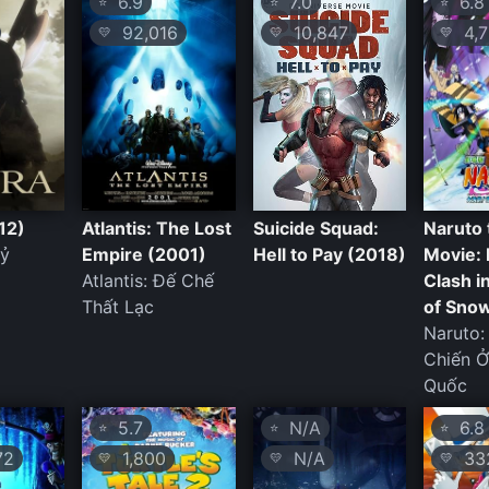
6.9
7.0
6.8
⭐
⭐
⭐
92,016
10,847
4,7
💛
💛
💛
12)
Atlantis: The Lost
Suicide Squad:
Naruto 
ỷ
Empire (2001)
Hell to Pay (2018)
Movie: 
Atlantis: Đế Chế
Clash i
Thất Lạc
of Sno
Naruto:
Chiến Ở
Quốc
5.7
N/A
6.8
⭐
⭐
⭐
72
1,800
N/A
33
💛
💛
💛