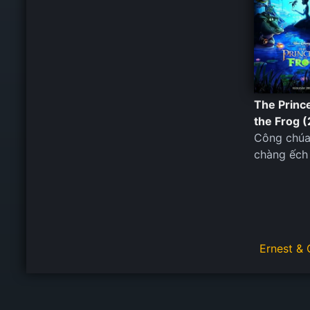
The Princ
the Frog 
Công chúa
chàng ếch
Ernest & 