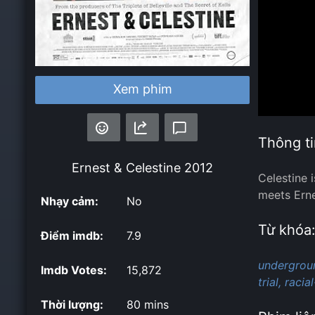
Xem phim
Thông ti
Ernest & Celestine
2012
Celestine i
meets Erne
Nhạy cảm:
No
Từ khóa
Điểm imdb:
7.9
undergrou
Imdb Votes:
15,872
trial,
racia
Thời lượng:
80 mins