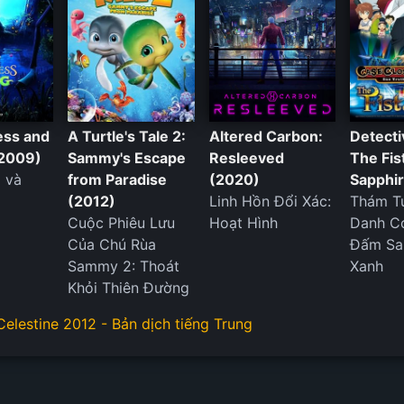
ess and
A Turtle's Tale 2:
Altered Carbon:
Detecti
(2009)
Sammy's Escape
Resleeved
The Fis
 và
from Paradise
(2020)
Sapphi
(2012)
Linh Hồn Đổi Xác:
Thám T
Cuộc Phiêu Lưu
Hoạt Hình
Danh C
Của Chú Rùa
Đấm Sa
Sammy 2: Thoát
Xanh
Khỏi Thiên Đường
Celestine 2012 - Bản dịch tiếng Trung