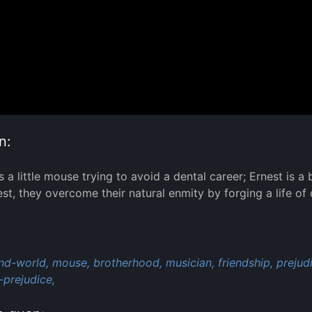
n:
s a little mouse trying to avoid a dental career; Ernest is a
st, they overcome their natural enmity by forging a life of 
:
nd-world,
mouse,
brotherhood,
musician,
friendship,
prejud
l-prejudice,