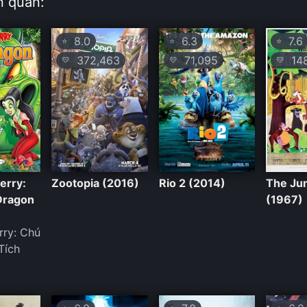
n quan:
8.0
6.3
7.6
⭐
⭐
⭐
372,463
71,095
148
💛
💛
💛
erry:
Zootopia (2016)
Rio 2 (2014)
The Ju
Dragon
(1967)
rry: Chú
Tích