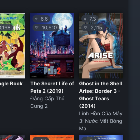
6.6
7.3
⭐
⭐
,168
10,610
2,115
💛
💛
ngle Book
The Secret Life of
Ghost in the Shell
Pets 2 (2019)
Arise: Border 3 -
Đẳng Cấp Thú
Ghost Tears
Cưng 2
(2014)
Linh Hồn Của Máy
3: Nước Mắt Bóng
Ma