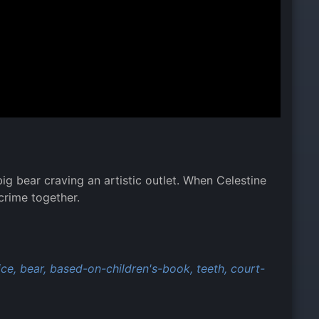
 big bear craving an artistic outlet. When Celestine
crime together.
ice,
bear,
based-on-children's-book,
teeth,
court-