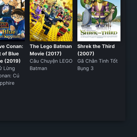
ve Conan:
The Lego Batman
Shrek the Third
t of Blue
Movie (2017)
(2007)
re (2019)
Câu Chuyện LEGO
Gã Chằn Tinh Tốt
ử Lừng
Batman
Bụng 3
onan: Cú
pphire