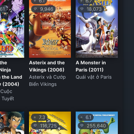
6.1
6.7
⭐
⭐
61
9,946
18,073
💛
💛
the
Asterix and the
A Monster in
Ninja
Vikings (2006)
Paris (2011)
n the Land
Asterix và Cướp
Quái vật ở Paris
w (2004)
Biển Vikings
 Cuộc
 Tuyết
7.3
6.1
⭐
⭐
2
116,725
255,640
💛
💛