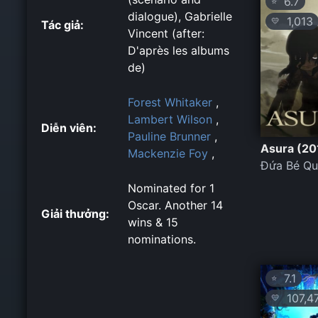
6.7
⭐
dialogue), Gabrielle
1,013
💛
Tác giả:
Vincent (after:
D'après les albums
de)
Forest Whitaker
,
Lambert Wilson
,
Diễn viên:
Pauline Brunner
,
Asura (20
Mackenzie Foy
,
Đứa Bé Qu
Nominated for 1
Oscar. Another 14
Giải thưởng:
wins & 15
nominations.
7.1
⭐
107,4
💛