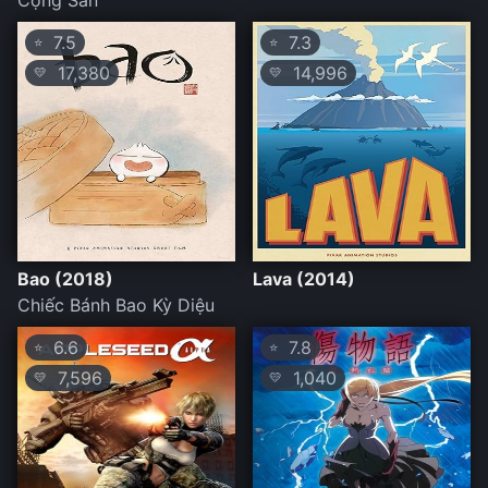
Cộng Sản
7.5
7.3
⭐
⭐
17,380
14,996
💛
💛
Bao (2018)
Lava (2014)
Chiếc Bánh Bao Kỳ Diệu
6.6
7.8
⭐
⭐
7,596
1,040
💛
💛