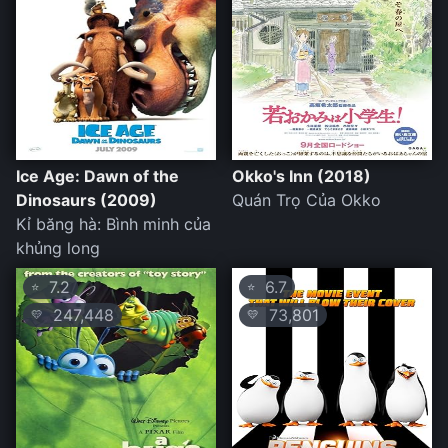
Ice Age: Dawn of the
Okko's Inn (2018)
Dinosaurs (2009)
Quán Trọ Của Okko
Kỉ băng hà: Bình minh của
khủng long
7.2
6.7
⭐
⭐
247,448
73,801
💛
💛