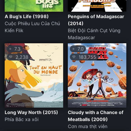
A Bug's Life (1998)
Penguins of Madagascar
Cuộc Phiêu Lưu Của Chú
(2014)
Kiến Flik
Biệt Đội Cánh Cụt Vùng
Madagascar
7.3
7.0
⭐
⭐
2,238
183,755
💛
💛
Long Way North (2015)
Cloudy with a Chance of
Phía Bắc xa xôi
Meatballs (2009)
Cơn mưa thịt viên