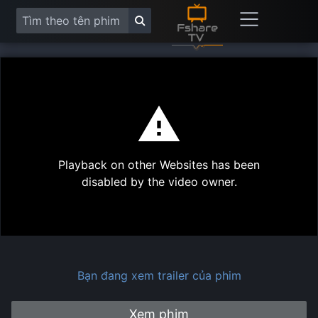
This
is
a
modal
Play
window.
Playback on other Websites has been
Vide
disabled by the video owner.
Bạn đang xem trailer của phim
Xem phim