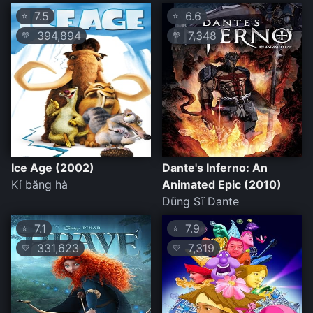
7.5
6.6
⭐
⭐
394,894
7,348
💛
💛
Ice Age (2002)
Dante's Inferno: An
Kỉ băng hà
Animated Epic (2010)
Dũng Sĩ Dante
7.1
7.9
⭐
⭐
331,623
7,319
💛
💛