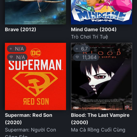
Brave (2012)
Mind Game (2004)
Trò Chơi Trí Tuệ
N/A
6.7
⭐
⭐
N/A
11,364
💛
💛
Superman: Red Son
Blood: The Last Vampire
(2020)
(2000)
Superman: Người Con
Ma Cà Rồng Cuối Cùng