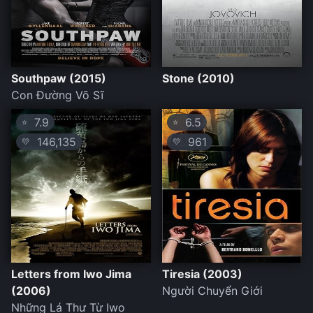
Southpaw (2015)
Stone (2010)
Con Đường Võ Sĩ
7.9
6.5
⭐
⭐
146,135
961
💛
💛
Letters from Iwo Jima
Tiresia (2003)
(2006)
Người Chuyển Giới
Những Lá Thư Từ Iwo