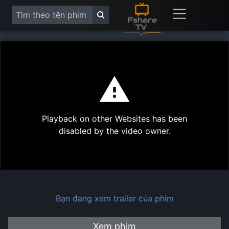
This
is
a
modal
Play
window.
Playback on other Websites has been
Vide
disabled by the video owner.
Bạn đang xem trailer của phim
Xem phim