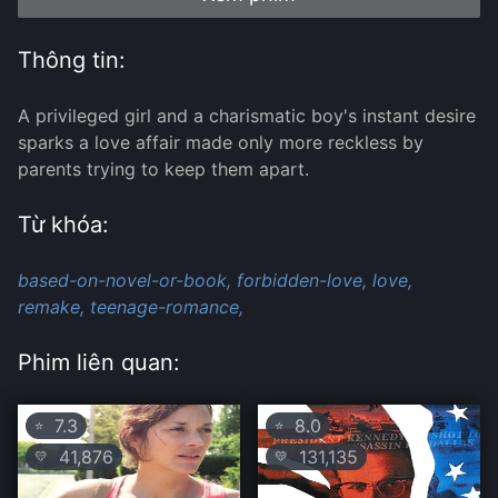
Thông tin:
A privileged girl and a charismatic boy's instant desire
sparks a love affair made only more reckless by
parents trying to keep them apart.
Từ khóa:
based-on-novel-or-book,
forbidden-love,
love,
remake,
teenage-romance,
Phim liên quan:
7.3
8.0
⭐
⭐
41,876
131,135
💛
💛