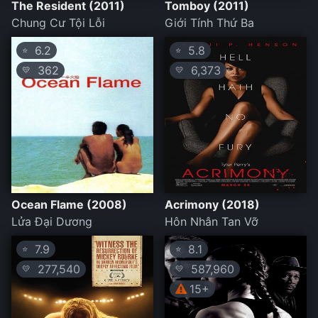
The Resident (2011)
Tomboy (2011)
Chung Cư Tội Lỗi
Giới Tính Thứ Ba
6.2
5.8
⭐
⭐
362
6,373
💛
💛
Ocean Flame (2008)
Acrimony (2018)
Lửa Đại Dương
Hôn Nhân Tan Vỡ
7.9
8.1
⭐
⭐
277,540
587,960
💛
💛
15+