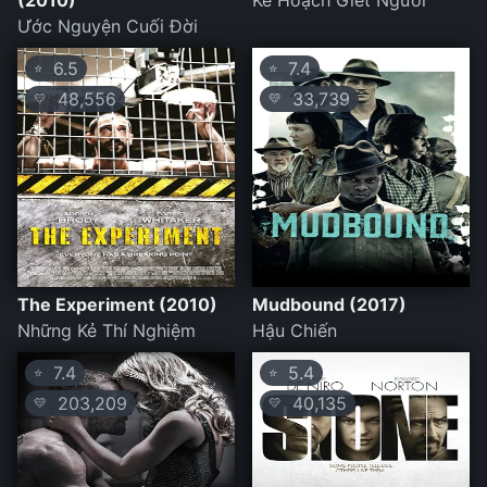
(2010)
Kế Hoạch Giết Người
Ước Nguyện Cuối Đời
6.5
7.4
⭐
⭐
48,556
33,739
💛
💛
The Experiment (2010)
Mudbound (2017)
Những Kẻ Thí Nghiệm
Hậu Chiến
7.4
5.4
⭐
⭐
203,209
40,135
💛
💛