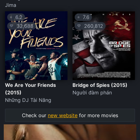
Jima
6.2
7.6
⭐
⭐
32,688
260,812
💛
💛
We Are Your Friends
Bridge of Spies (2015)
(2015)
Người đàm phán
Những DJ Tài Năng
Check our
new website
for more movies