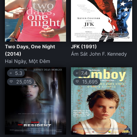
Two Days, One Night
JFK (1991)
(2014)
Ám Sát John F. Kennedy
Hai Ngày, Một Đêm
5.3
7.4
⭐
⭐
25,015
15,695
💛
💛