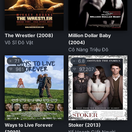
The Wrestler (2008)
Million Dollar Baby
Võ Sĩ Đô Vật
(2004)
Cô Nàng Triệu Đô
7.1
6.8
⭐
⭐
961
97,207
💛
💛
Ways to Live Forever
Stoker (2013)