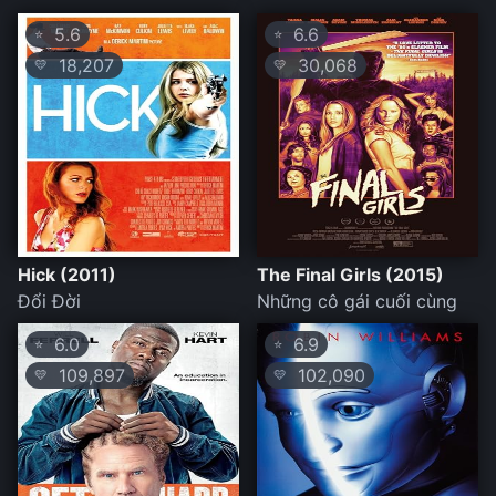
5.6
6.6
⭐
⭐
18,207
30,068
💛
💛
Hick (2011)
The Final Girls (2015)
Đổi Đời
Những cô gái cuối cùng
6.0
6.9
⭐
⭐
109,897
102,090
💛
💛