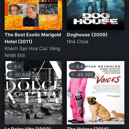
The Best Exotic Marigold
Doghouse (2009)
Hotel (2011)
Nhà Chứa
Khách Sạn Hoa Cúc Vàng
Nhiệt Đới
8.0
6.4
⭐
⭐
60,643
49,392
💛
💛