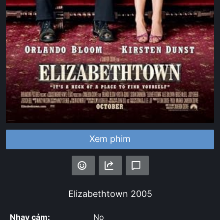
Xem phim
Elizabethtown
2005
Nhạy cảm:
No