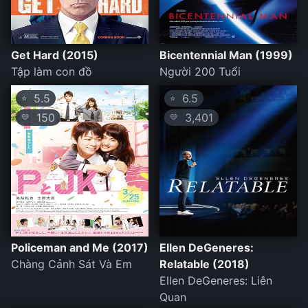
Get Hard (2015)
Bicentennial Man (1999)
Tập làm con đồ
Người 200 Tuổi
5.5
6.5
⭐
⭐
150
3,401
💛
💛
Policeman and Me (2017)
Ellen DeGeneres:
Chàng Cảnh Sát Và Em
Relatable (2018)
Ellen DeGeneres: Liên
Quan