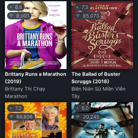
6.8
7.3
⭐
⭐
8,901
85,073
💛
💛
Brittany Runs a Marathon
The Ballad of Buster
(2019)
Scruggs (2018)
Brittany Thi Chạy
Biên Niên Sử Miền Viễn
Marathon
Tây
7.2
6.0
⭐
⭐
86,806
20,245
💛
💛