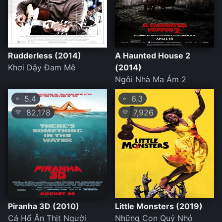
Rudderless (2014)
A Haunted House 2
Khơi Dậy Đam Mê
(2014)
Ngôi Nhà Ma Ám 2
5.4
6.3
⭐
⭐
82,178
7,926
💛
💛
Piranha 3D (2010)
Little Monsters (2019)
Cá Hổ Ăn Thịt Người
Những Con Quỷ Nhỏ