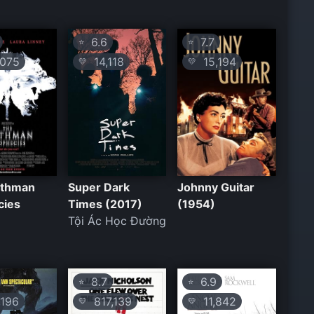
6.6
7.7
⭐
⭐
075
14,118
15,194
💛
💛
othman
Super Dark
Johnny Guitar
cies
Times (2017)
(1954)
Tội Ác Học Đường
8.7
6.9
⭐
⭐
196
817,139
11,842
💛
💛