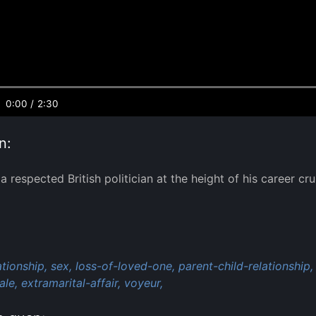
0:00
/
2:30
n:
f a respected British politician at the height of his career
:
ationship,
sex,
loss-of-loved-one,
parent-child-relationship,
ale,
extramarital-affair,
voyeur,