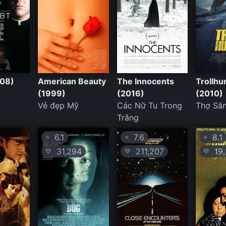
008)
American Beauty
The Innocents
Trollhu
(1999)
(2016)
(2010)
Vẻ đẹp Mỹ
Các Nữ Tu Trong
Thợ Săn
Trắng
6.1
7.6
8.1
⭐
⭐
⭐
31,294
211,207
19,
💛
💛
💛