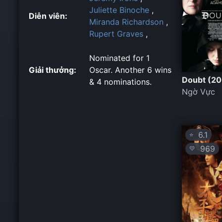
Juliette Binoche
,
Diễn viên:
Miranda Richardson
,
Rupert Graves
,
Nominated for 1
Giải thưởng:
Oscar. Another 6 wins
Doubt (2
& 4 nominations.
Ngờ Vực
6.1
⭐
969
💛