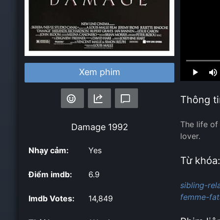
Loaded
:
Xem phim
0.00%
Thông ti
The life o
Damage
1992
lover.
Nhạy cảm:
Yes
Từ khóa
Điểm imdb:
6.9
sibling-rel
femme-fat
Imdb Votes:
14,849