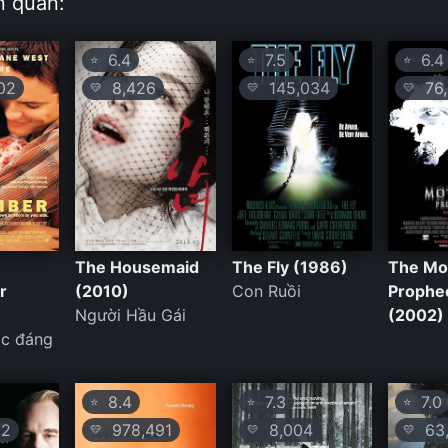
n quan:
6.4
7.5
6.4
⭐
⭐
⭐
02
8,426
145,034
76,
💛
💛
💛
The Housemaid
The Fly (1986)
The M
r
(2010)
Con Ruồi
Prophe
Người Hầu Gái
(2002)
c đáng
8.4
7.3
7.0
⭐
⭐
⭐
12
978,491
8,004
63,
💛
💛
💛