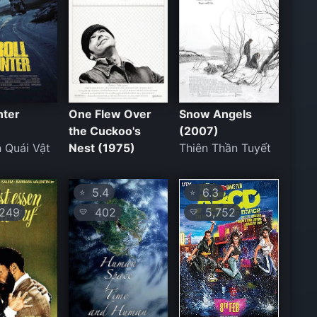
nter
One Flew Over
Snow Angels
the Cuckoo's
(2007)
 Quái Vật
Nest (1975)
Thiên Thần Tuyết
5.4
6.3
⭐
⭐
249
402
5,752
💛
💛