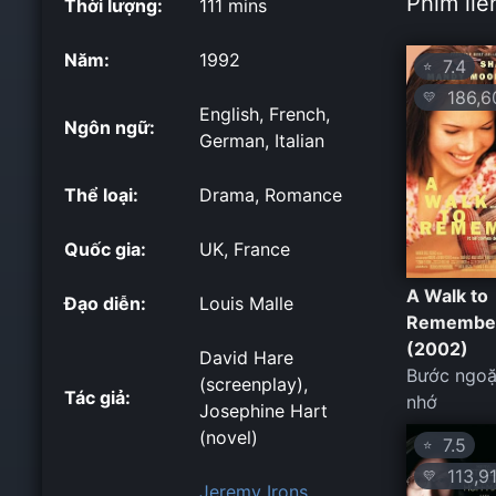
Phim liê
Thời lượng:
111 mins
Năm:
1992
7.4
⭐
186,6
💛
English, French,
Ngôn ngữ:
German, Italian
Thể loại:
Drama, Romance
Quốc gia:
UK, France
A Walk to
Đạo diễn:
Louis Malle
Remembe
(2002)
David Hare
Bước ngoặ
(screenplay),
Tác giả:
nhớ
Josephine Hart
(novel)
7.5
⭐
113,9
💛
Jeremy Irons
,