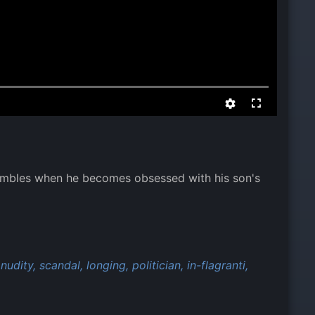
 crumbles when he becomes obsessed with his son's
nudity,
scandal,
longing,
politician,
in-flagranti,