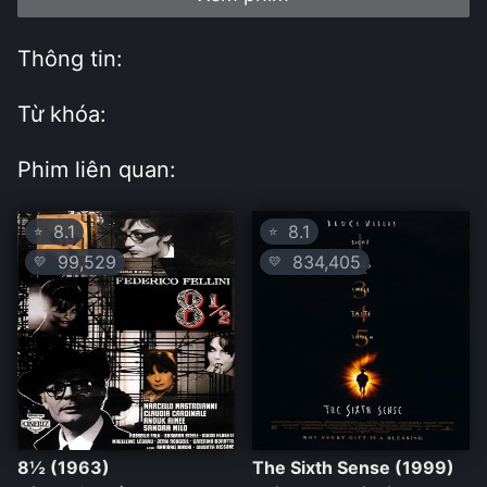
Thông tin:
Từ khóa:
Phim liên quan:
8.1
8.1
⭐
⭐
99,529
834,405
💛
💛
8½ (1963)
The Sixth Sense (1999)