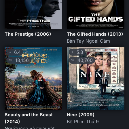
The Prestige (2006)
The Gifted Hands (2013)
Bàn Tay Ngoại Cảm
6.4
5.8
⭐
⭐
18,156
40,760
💛
💛
Beauty and the Beast
Nine (2009)
(2014)
Bộ Phim Thứ 9
Người Đẹp và Quái Vật