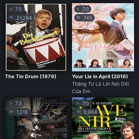
7.5
7.0
⭐
⭐
21,284
745
💛
💛
The Tin Drum (1979)
Your Lie in April (2016)
Tháng Tư Là Lời Nói Dối
Của Em
7.3
7.0
⭐
⭐
1,218
9,964
💛
💛