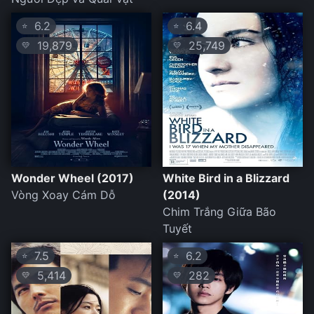
6.2
6.4
⭐
⭐
19,879
25,749
💛
💛
Wonder Wheel (2017)
White Bird in a Blizzard
Vòng Xoay Cám Dỗ
(2014)
Chim Trắng Giữa Bão
Tuyết
7.5
6.2
⭐
⭐
5,414
282
💛
💛