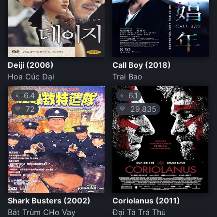
Deiji (2006)
Call Boy (2018)
Hoa Cúc Dại
Trai Bao
6.4
6.1
⭐
⭐
72
29,835
💛
💛
Shark Busters (2002)
Coriolanus (2011)
Bắt Trùm CHo Vay
Đại Tá Trả Thù