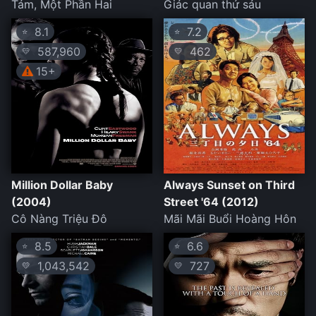
Tám, Một Phần Hai
Giác quan thứ sáu
8.1
7.2
⭐
⭐
587,960
462
💛
💛
15+
Million Dollar Baby
Always Sunset on Third
(2004)
Street '64 (2012)
Cô Nàng Triệu Đô
Mãi Mãi Buổi Hoàng Hôn
8.5
6.6
⭐
⭐
1,043,542
727
💛
💛