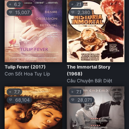
6.2
7.1
⭐
⭐
15,007
2,380
💛
💛
Tulip Fever (2017)
The Immortal Story
Cơn Sốt Hoa Tuy Líp
(1968)
Câu Chuyện Bất Diệt
7.7
7.1
⭐
⭐
68,104
28,071
💛
💛