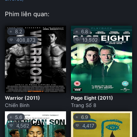
Phim liên quan:
8.2
6.8
⭐
⭐
408,873
13,502
💛
💛
Warrior (2011)
Page Eight (2011)
Chiến Binh
Trang Số 8
5.6
6.9
⭐
⭐
4,562
4,417
💛
💛