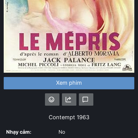
Xem phim
Contempt
1963
Nhạy cảm:
No