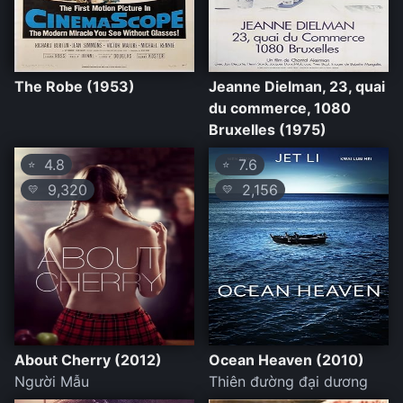
The Robe (1953)
Jeanne Dielman, 23, quai
du commerce, 1080
Bruxelles (1975)
4.8
7.6
⭐
⭐
9,320
2,156
💛
💛
About Cherry (2012)
Ocean Heaven (2010)
Người Mẫu
Thiên đường đại dương