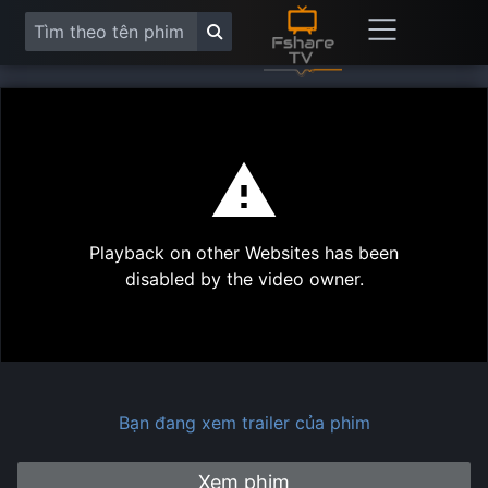
This
is
a
modal
Play
window.
Playback on other Websites has been
Vide
disabled by the video owner.
Bạn đang xem trailer của phim
Xem phim