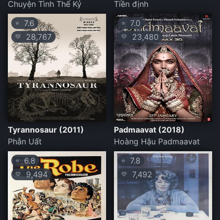
Chuyện Tình Thế Kỷ
Tiền định
7.6
7.0
⭐
⭐
28,767
23,480
💛
💛
Tyrannosaur (2011)
Padmaavat (2018)
Phẫn Uất
Hoàng Hậu Padmaavat
6.8
7.8
⭐
⭐
9,494
7,492
💛
💛