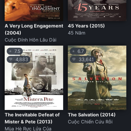
A Very Long Engagement
45 Years (2015)
(2004)
45 Năm
Cuộc Đính Hôn Lâu Dài
7.5
6.7
⭐
⭐
4,883
33,641
💛
💛
The Inevitable Defeat of
The Salvation (2014)
Mister & Pete (2013)
Cuộc Chiến Cứu Rỗi
Mùa Hè Rực Lửa Của