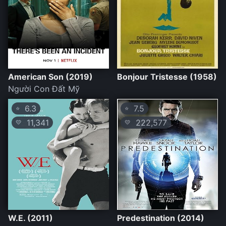
American Son (2019)
Bonjour Tristesse (1958)
Người Con Đất Mỹ
6.3
7.5
⭐
⭐
11,341
222,577
💛
💛
W.E. (2011)
Predestination (2014)