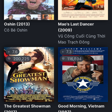
Oshin (2013)
Mao's Last Dancer
Cô Bé Oshin
(2009)
Vũ Công Cuối Cùng Thời
Mao Trạch Đông
7.6
7.3
⭐
⭐
200,225
116,894
💛
💛
The Greatest Showman
Good Morning, Vietnam