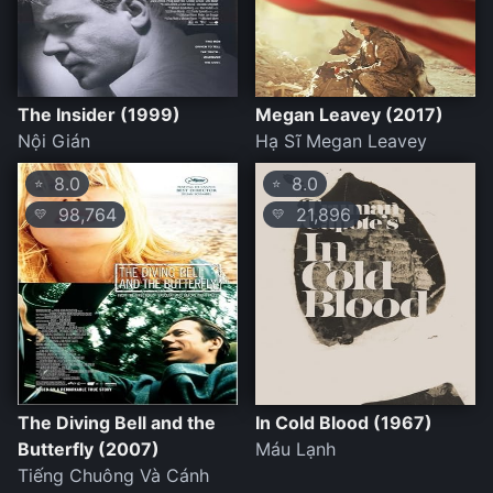
The Insider (1999)
Megan Leavey (2017)
Nội Gián
Hạ Sĩ Megan Leavey
8.0
8.0
⭐
⭐
98,764
21,896
💛
💛
The Diving Bell and the
In Cold Blood (1967)
Butterfly (2007)
Máu Lạnh
Tiếng Chuông Và Cánh