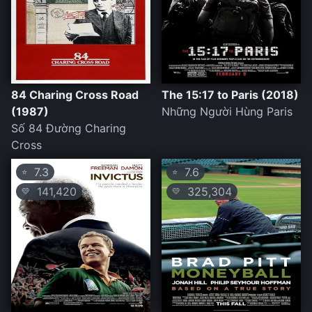
84 Charing Cross Road
The 15:17 to Paris (2018)
(1987)
Những Người Hùng Paris
Số 84 Đường Charing
Cross
7.3
7.6
⭐
⭐
141,420
325,304
💛
💛