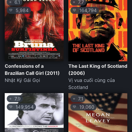
6.1
7.7
⭐
⭐
5,984
164,794
💛
💛
Confessions of a
The Last King of Scotland
Brazilian Call Girl (2011)
(2006)
Nhật Ký Gái Gọi
Vị vua cuối cùng của
Scotland
7.9
7.1
⭐
⭐
149,954
19,060
💛
💛