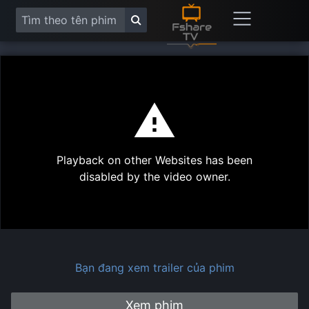
This
is
a
modal
Play
window.
Playback on other Websites has been
Vide
disabled by the video owner.
Bạn đang xem trailer của phim
Xem phim