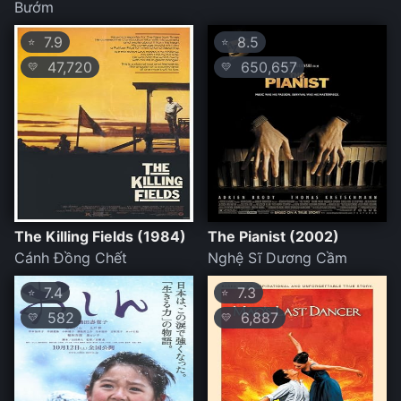
Bướm
7.9
8.5
⭐
⭐
47,720
650,657
💛
💛
The Killing Fields (1984)
The Pianist (2002)
Cánh Đồng Chết
Nghệ Sĩ Dương Cầm
7.4
7.3
⭐
⭐
582
6,887
💛
💛