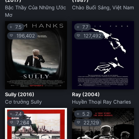
(2017)
(1987)
Bậc Thầy Của Những Ước
Chào Buổi Sáng, Việt Nam
Mơ
7.5
7.7
⭐
⭐
196,402
127,492
💛
💛
Sully (2016)
Ray (2004)
Cơ trưởng Sully
Huyền Thoại Ray Charles
7.4
5.2
⭐
⭐
7,264
22,129
💛
💛