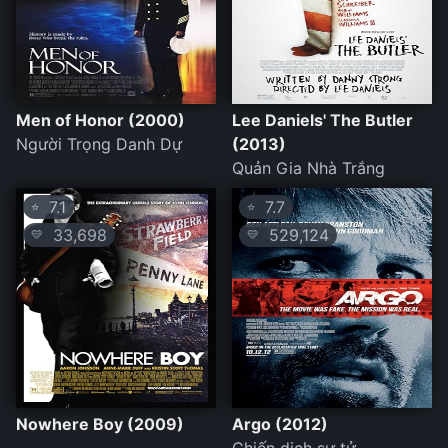
Men of Honor (2000)
Lee Daniels' The Butler
Người Trọng Danh Dự
(2013)
Quản Gia Nhà Trắng
7.1
7.7
⭐
⭐
33,698
529,124
💛
💛
Nowhere Boy (2009)
Argo (2012)