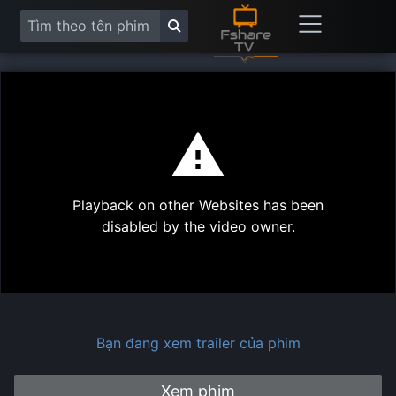
This
is
a
modal
Play
window.
Playback on other Websites has been
Vide
disabled by the video owner.
Bạn đang xem trailer của phim
Xem phim