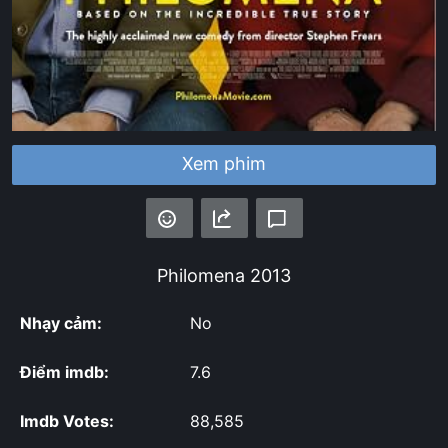
Xem phim
Philomena
2013
Nhạy cảm:
No
Điểm imdb:
7.6
Imdb Votes:
88,585