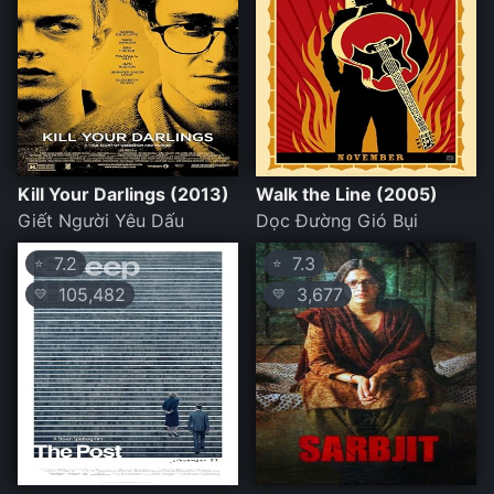
Kill Your Darlings (2013)
Walk the Line (2005)
Giết Người Yêu Dấu
Dọc Đường Gió Bụi
7.2
7.3
⭐
⭐
105,482
3,677
💛
💛