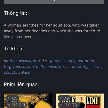
Thông tin:
A woman searches for her adult son, who was taken
away from her decades ago when she was forced to
live in a convent.
Từ khóa:
mother,
washington-d.c.,
journalist,
nun,
adoption,
forgiveness,
son,
faith,
based-on-a-true-story,
search,
church,
ireland,
Phim liên quan:
6.5
7.9
⭐
⭐
32,521
212,761
💛
💛