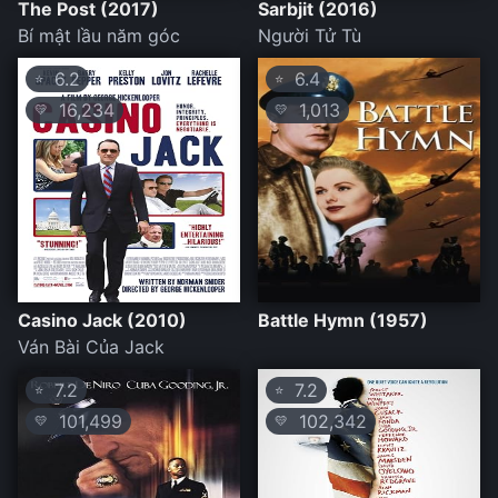
The Post (2017)
Sarbjit (2016)
Bí mật lầu năm góc
Người Tử Tù
6.2
6.4
⭐
⭐
16,234
1,013
💛
💛
Casino Jack (2010)
Battle Hymn (1957)
Ván Bài Của Jack
7.2
7.2
⭐
⭐
101,499
102,342
💛
💛