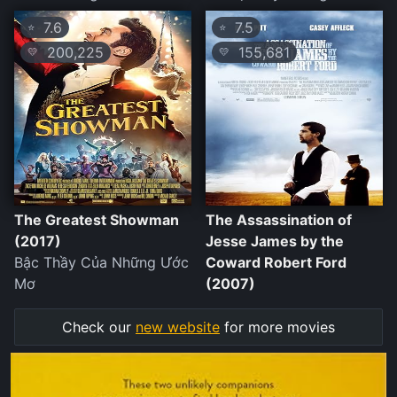
7.6
7.5
⭐
⭐
200,225
155,681
💛
💛
The Greatest Showman
The Assassination of
(2017)
Jesse James by the
Bậc Thầy Của Những Ước
Coward Robert Ford
Mơ
(2007)
Check our
new website
for more movies