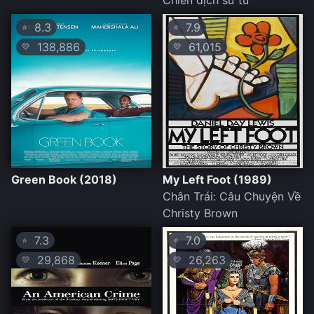
Chiến dịch sư tử
8.3
7.9
⭐
⭐
138,886
61,015
💛
💛
Green Book (2018)
My Left Foot (1989)
Chân Trái: Câu Chuyện Về
Christy Brown
7.3
7.0
⭐
⭐
29,868
26,263
💛
💛