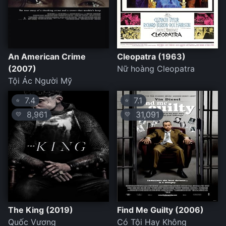
An American Crime
Cleopatra (1963)
(2007)
Nữ hoàng Cleopatra
Tội Ác Người Mỹ
7.4
7.1
⭐
⭐
8,961
31,091
💛
💛
The King (2019)
Find Me Guilty (2006)
Quốc Vương
Có Tội Hay Không