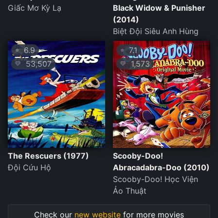
Giấc Mơ Kỳ Lạ
Black Widow & Punisher
(2014)
Biệt Đội Siêu Anh Hùng
6.9
7.1
⭐
⭐
53,507
1,573
💛
💛
The Rescuers (1977)
Scooby-Doo!
Đội Cứu Hộ
Abracadabra-Doo (2010)
Scooby-Doo! Học Viện
Ảo Thuật
Check our
new website
for more movies