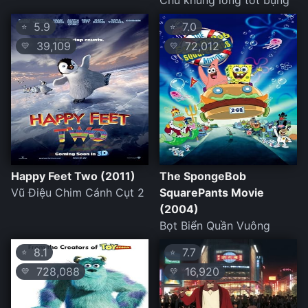
Chú khủng long tốt bụng
5.9
7.0
⭐
⭐
39,109
72,012
💛
💛
Happy Feet Two (2011)
The SpongeBob
Vũ Điệu Chim Cánh Cụt 2
SquarePants Movie
(2004)
Bọt Biển Quần Vuông
8.1
7.7
⭐
⭐
728,088
16,920
💛
💛