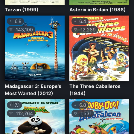
Tarzan (1999)
Asterix in Britain (1986)
6.8
6.4
⭐
⭐
143,100
12,289
💛
💛
Madagascar 3: Europe's
The Three Caballeros
Most Wanted (2012)
(1944)
7.1
6.8
⭐
⭐
112,764
1,531
💛
💛