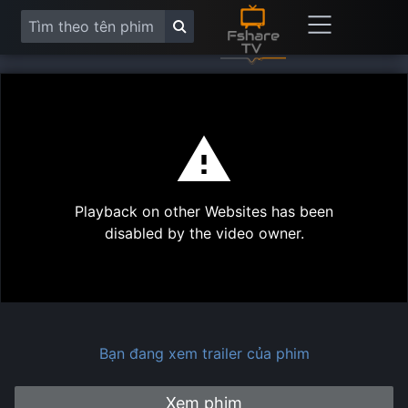
This
is
a
modal
Play
window.
Playback on other Websites has been
Vide
disabled by the video owner.
Bạn đang xem trailer của phim
Xem phim