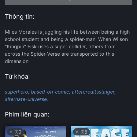
Thông tin:
Miles Morales is juggling his life between being a high
school student and being a spider-man. When Wilson
"Kingpin" Fisk uses a super collider, others from
across the Spider-Verse are transported to this
dimension.
Từ khóa:
superhero,
based-on-comic,
aftercreditsstinger,
alternate-universe,
Phim liên quan:
7.0
7.5
⭐
⭐