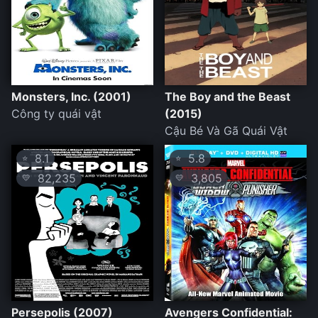
Monsters, Inc. (2001)
The Boy and the Beast
Công ty quái vật
(2015)
Cậu Bé Và Gã Quái Vật
8.1
5.8
⭐
⭐
82,235
3,805
💛
💛
Persepolis (2007)
Avengers Confidential: