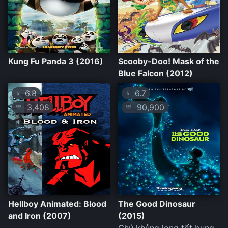
Kung Fu Panda 3 (2016)
Scooby-Doo! Mask of the
Blue Falcon (2012)
6.8
6.7
⭐
⭐
3,408
90,900
💛
💛
Hellboy Animated: Blood
The Good Dinosaur
and Iron (2007)
(2015)