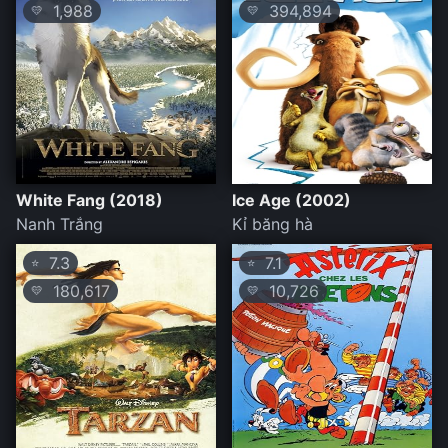
1,988
394,894
💛
💛
White Fang (2018)
Ice Age (2002)
Nanh Trắng
Kỉ băng hà
7.3
7.1
⭐
⭐
180,617
10,726
💛
💛