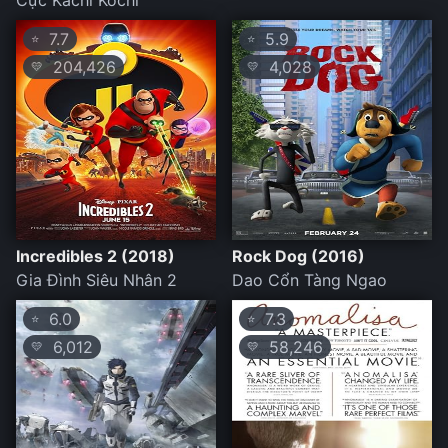
Cực Kachi Kochi
7.7
5.9
⭐
⭐
204,426
4,028
💛
💛
Incredibles 2 (2018)
Rock Dog (2016)
Gia Đình Siêu Nhân 2
Dao Cổn Tàng Ngao
6.0
7.3
⭐
⭐
6,012
58,246
💛
💛