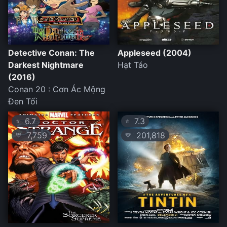
Detective Conan: The
Appleseed (2004)
Darkest Nightmare
Hạt Táo
(2016)
Conan 20 : Cơn Ác Mộng
Đen Tối
6.7
7.3
⭐
⭐
7,759
201,818
💛
💛