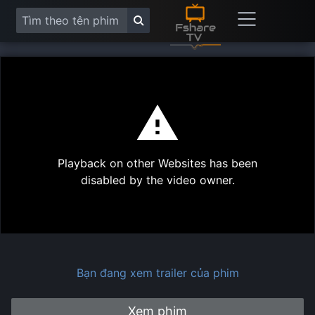
This
is
a
modal
Play
window.
Playback on other Websites has been
Vide
disabled by the video owner.
Bạn đang xem trailer của phim
Xem phim