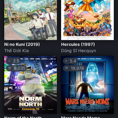
Ni no Kuni (2019)
Hercules (1997)
Thế Giới Kia
Dũng Sĩ Hecquyn
3.5
5.4
⭐
⭐
8,031
19,978
💛
💛