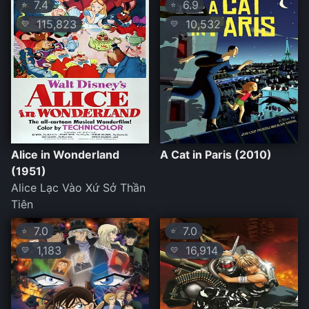
7.4
6.9
⭐
⭐
115,823
10,532
💛
💛
Alice in Wonderland
A Cat in Paris (2010)
(1951)
Alice Lạc Vào Xứ Sở Thần
Tiên
7.0
7.0
⭐
⭐
1,183
16,914
💛
💛