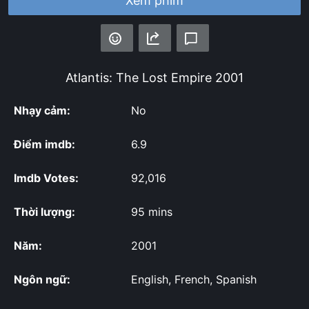
Xem phim
Atlantis: The Lost Empire
2001
Nhạy cảm:
No
Điểm imdb:
6.9
Imdb Votes:
92,016
Thời lượng:
95 mins
Năm:
2001
Ngôn ngữ:
English, French, Spanish