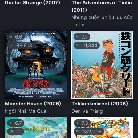
Doctor Strange (2007)
The Adventures of Tintin
(2011)
Những cuộc phiêu lưu của
Tintin
6.6
7.7
⭐
⭐
89,913
11,344
💛
💛
Monster House (2006)
Tekkonkinkreet (2006)
Ngôi Nhà Ma Quái
Đen Và Trắng
6.7
7.3
⭐
⭐
10
182,908
💛
💛