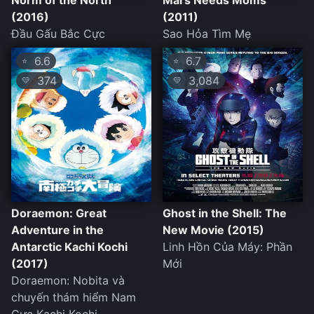
Norm of the North
Mars Needs Moms
(2016)
(2011)
Đầu Gấu Bắc Cực
Sao Hỏa Tìm Mẹ
6.6
6.7
⭐
⭐
374
3,084
💛
💛
Doraemon: Great
Ghost in the Shell: The
Adventure in the
New Movie (2015)
Antarctic Kachi Kochi
Linh Hồn Của Máy: Phần
(2017)
Mới
Doraemon: Nobita và
chuyến thám hiểm Nam