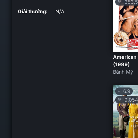
353,5
💛
Giải thưởng:
N/A
American 
(1999)
Bánh Mỹ
6.9
⭐
9,054
💛