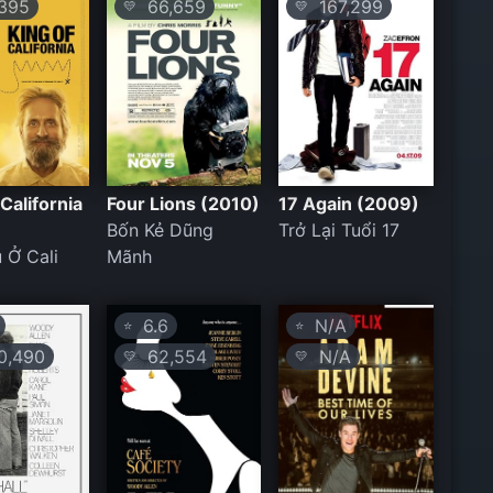
395
66,659
167,299
💛
💛
 California
Four Lions (2010)
17 Again (2009)
Bốn Kẻ Dũng
Trở Lại Tuổi 17
 Ở Cali
Mãnh
6.6
N/A
⭐
⭐
,490
62,554
N/A
💛
💛