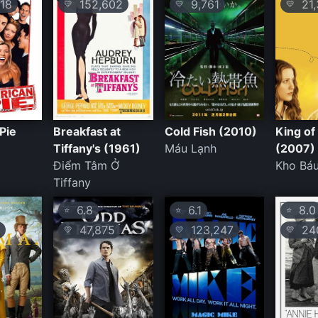
18
152,602
9,761
21,
💛
💛
💛
Pie
Breakfast at
Cold Fish (2010)
King of
Tiffany's (1961)
Máu Lạnh
(2007)
Điểm Tâm Ở
Kho Báu
Tiffany
6.8
6.1
8.0
⭐
⭐
⭐
47,875
123,247
240
💛
💛
💛