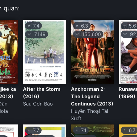
n quan:
7.4
6.3
5.6
⭐
⭐
⭐
7,149
155,600
92,
💛
💛
💛
ijlee ka
After the Storm
Anchorman 2:
Runawa
2013)
(2016)
The Legend
(1999)
Dân
Sau Cơn Bão
Continues (2013)
ola
Huyền Thoại Tái
Xuất
7.7
7.1
6.7
⭐
⭐
⭐