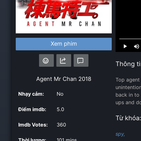
Loaded
:
Xem phim
0.00%
Thông ti
Agent Mr Chan
2018
Top agent 
unintentio
Nhạy cảm:
No
back in to
ups and do
Điểm imdb:
5.0
Từ khóa
Imdb Votes:
360
spy,
Thời lượng:
101 mins