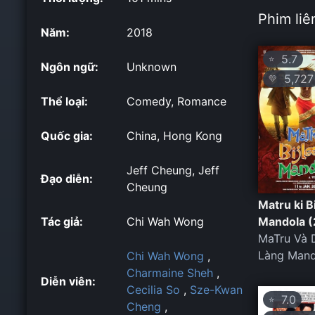
Phim liê
Năm:
2018
5.7
⭐
Ngôn ngữ:
Unknown
5,727
💛
Thể loại:
Comedy, Romance
Quốc gia:
China, Hong Kong
Jeff Cheung, Jeff
Đạo diễn:
Cheung
Matru ki B
Tác giả:
Chi Wah Wong
Mandola (
MaTru Và 
Làng Mand
Chi Wah Wong
,
Charmaine Sheh
,
Diễn viên:
Cecilia So
,
Sze-Kwan
7.0
⭐
Cheng
,