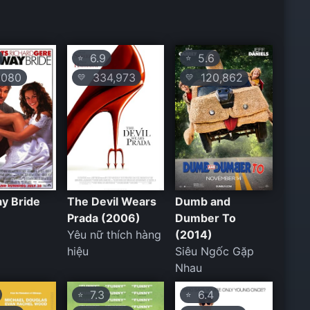
6.9
5.6
⭐
⭐
080
334,973
120,862
💛
💛
y Bride
The Devil Wears
Dumb and
Prada (2006)
Dumber To
Yêu nữ thích hàng
(2014)
hiệu
Siêu Ngốc Gặp
Nhau
7.3
6.4
⭐
⭐