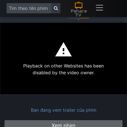
This
is
a
modal
Play
window.
Playback on other Websites has been
Vide
disabled by the video owner.
Bạn đang xem trailer của phim
Xem phim