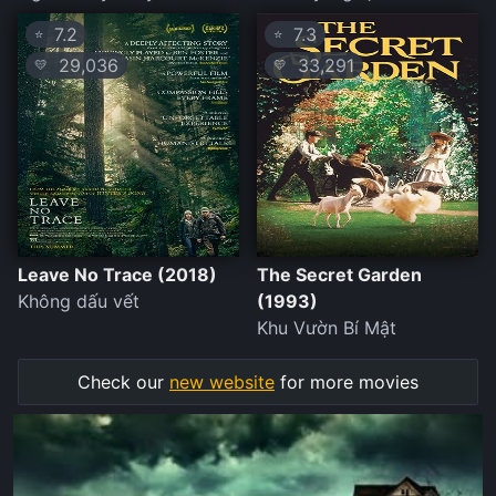
7.2
7.3
⭐
⭐
29,036
33,291
💛
💛
Leave No Trace (2018)
The Secret Garden
Không dấu vết
(1993)
Khu Vườn Bí Mật
Check our
new website
for more movies