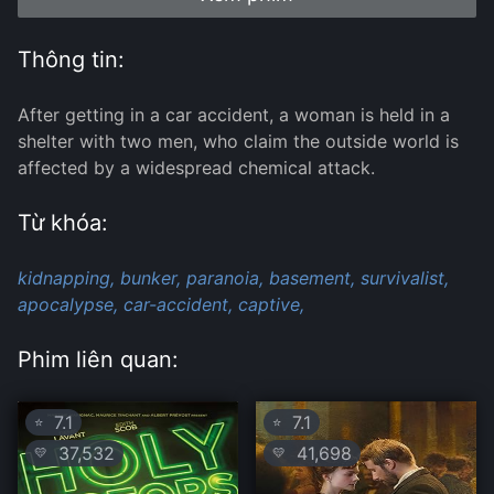
Thông tin:
After getting in a car accident, a woman is held in a
shelter with two men, who claim the outside world is
affected by a widespread chemical attack.
Từ khóa:
kidnapping,
bunker,
paranoia,
basement,
survivalist,
apocalypse,
car-accident,
captive,
Phim liên quan:
7.1
7.1
⭐
⭐
37,532
41,698
💛
💛