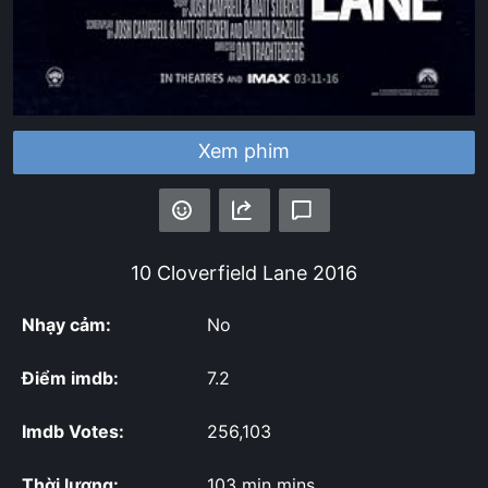
Xem phim
10 Cloverfield Lane
2016
Nhạy cảm:
No
Điểm imdb:
7.2
Imdb Votes:
256,103
Thời lượng:
103 min mins