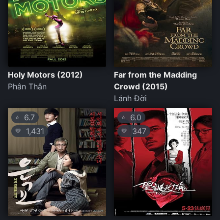
Holy Motors (2012)
Far from the Madding
Phân Thân
Crowd (2015)
Lánh Đời
6.7
6.0
⭐
⭐
1,431
347
💛
💛