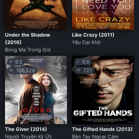
Under the Shadow
Like Crazy (2011)
(2016)
Yêu Dại Khờ
Bóng Ma Trong Gió
6.5
6.6
⭐
⭐
106,529
727
💛
💛
The Giver (2014)
The Gifted Hands (2013)
Người Truyền Ký Ức
Bàn Tay Ngoại Cảm