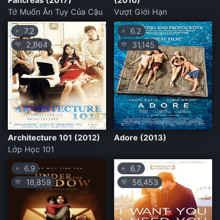
Pancreas (2017)
(2010)
Tớ Muốn Ăn Tụy Của Cậu
Vượt Giới Hạn
7.2
6.2
⭐
⭐
2,864
31,145
💛
💛
Architecture 101 (2012)
Adore (2013)
Lớp Học 101
6.9
6.7
⭐
⭐
18,859
56,453
💛
💛