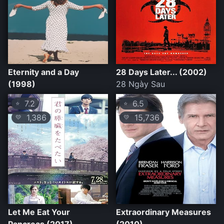
Eternity and a Day
28 Days Later... (2002)
(1998)
28 Ngày Sau
7.2
6.5
⭐
⭐
1,386
15,736
💛
💛
Let Me Eat Your
Extraordinary Measures