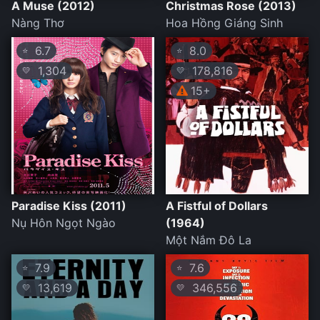
A Muse (2012)
Christmas Rose (2013)
Nàng Thơ
Hoa Hồng Giáng Sinh
6.7
8.0
⭐
⭐
1,304
178,816
💛
💛
15+
Paradise Kiss (2011)
A Fistful of Dollars
Nụ Hôn Ngọt Ngào
(1964)
Một Nắm Đô La
7.9
7.6
⭐
⭐
13,619
346,556
💛
💛