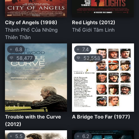
City of Angels (1998)
Red Lights (2012)
Thành Phố Của Những
Thế Giới Tâm Linh
Thiên Thần
6.8
7.4
⭐
⭐
58,477
52,558
💛
💛
Trouble with the Curve
A Bridge Too Far (1977)
(2012)
5.5
6.2
⭐
⭐