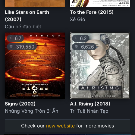
Like Stars on Earth
To the Fore (2015)
(2007)
Xé Gió
Cậu bé đặc biệt
6.7
6.2
⭐
⭐
319,550
6,626
💛
💛
Signs (2002)
A.I. Rising (2018)
Những Vòng Tròn Bí Ẩn
Trí Tuệ Nhân Tạo
Check our
new website
for more movies