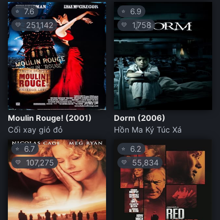
7.6
6.9
⭐
⭐
251,142
1,758
💛
💛
Moulin Rouge! (2001)
Dorm (2006)
Cối xay gió đỏ
Hồn Ma Ký Túc Xá
6.7
6.2
⭐
⭐
107,275
55,834
💛
💛