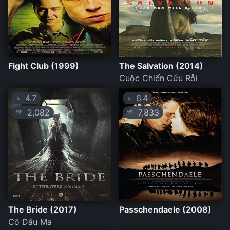
Fight Club (1999)
The Salvation (2014)
Cuộc Chiến Cứu Rỗi
4.7
6.4
⭐
⭐
2,082
7,833
💛
💛
The Bride (2017)
Passchendaele (2008)
Cô Dâu Ma