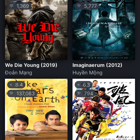
1,369
5,777
💛
💛
We Die Young (2019)
Imaginaerum (2012)
Đoản Mạng
Huyền Mộng
8.4
6.3
⭐
⭐
137,063
794
💛
💛