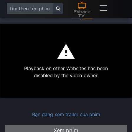
This
is
a
modal
Play
window.
Playback on other Websites has been
Vide
disabled by the video owner.
Bạn đang xem trailer của phim
Xem phim