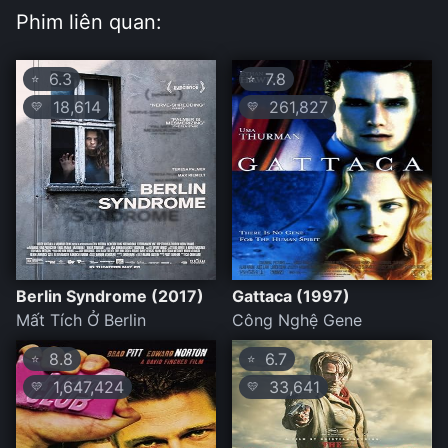
Phim liên quan:
6.3
7.8
⭐
⭐
18,614
261,827
💛
💛
Berlin Syndrome (2017)
Gattaca (1997)
Mất Tích Ở Berlin
Công Nghệ Gene
8.8
6.7
⭐
⭐
1,647,424
33,641
💛
💛