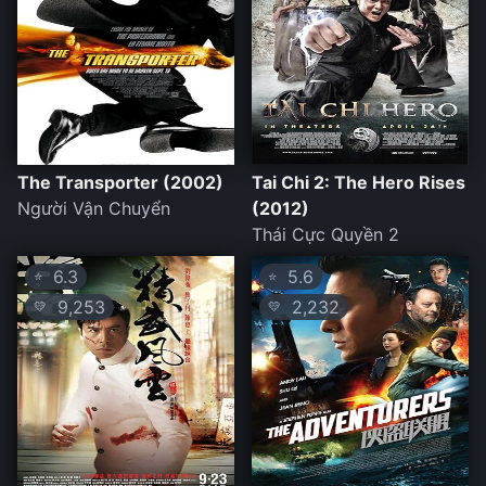
The Transporter (2002)
Tai Chi 2: The Hero Rises
Người Vận Chuyển
(2012)
Thái Cực Quyền 2
6.3
5.6
⭐
⭐
9,253
2,232
💛
💛