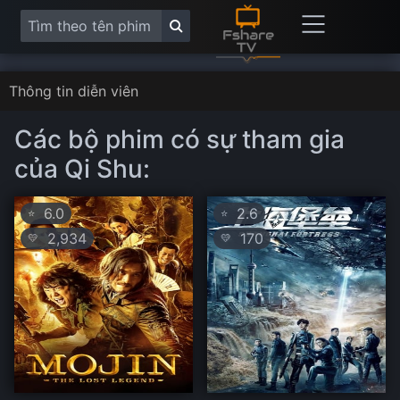
Thông tin diễn viên
Các bộ phim có sự tham gia
của Qi Shu:
6.0
2.6
⭐
⭐
2,934
170
💛
💛