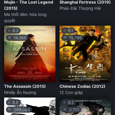
Mojin - The Lost Legend
Shanghai Fortress (2019)
(2015)
Pháo Đài Thượng Hải
Ma thổi đèn: hỏa long
quyết
6.3
6.1
⭐
⭐
14,365
19,796
💛
💛
The Assassin (2015)
Chinese Zodiac (2012)
Nhiếp Ẩn Nương
12 Con giáp
6.8
6.2
⭐
⭐
269,084
3,150
💛
💛