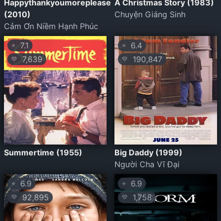
Happythankyoumoreplease
A Christmas Story (1983)
(2010)
Chuyện Giáng Sinh
Cảm Ơn Niềm Hạnh Phúc
7.1
6.4
⭐
⭐
7,639
190,847
💛
💛
Summertime (1955)
Big Daddy (1999)
Người Cha Vĩ Đại
6.9
6.9
⭐
⭐
92,895
1,758
💛
💛