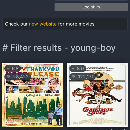
Lọc phim
Check our
new website
for more movies
# Filter results - young-boy
6.8
8.0
⭐
⭐
28,422
122,171
💛
💛