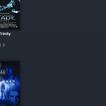
Trinity
ỷ 3
944
+