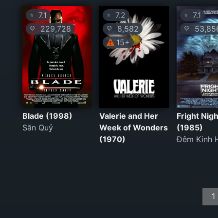
7.1
7.2
7.1
⭐
⭐
⭐
229,728
8,582
53,85
💛
💛
💛
15+
Blade (1998)
Valerie and Her
Fright Nigh
Săn Quỷ
Week of Wonders
(1985)
(1970)
Đêm Kinh 
1