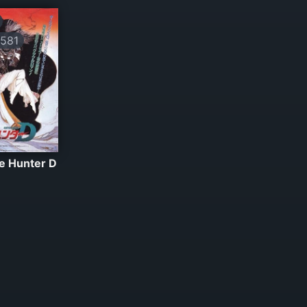
581
e Hunter D