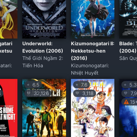
atari
Underworld:
Kizumonogatari II:
Blade: 
iketsu
Evolution (2006)
Nekketsu-hen
(2004)
Thế Giới Ngầm 2:
(2016)
Săn Qu
tari:
Tiến Hóa
Kizumonogatari:
t
Nhiệt Huyết
6.5
7.6
5.3
⭐
⭐
⭐
4
32,126
3,118
7,
💛
💛
💛
15