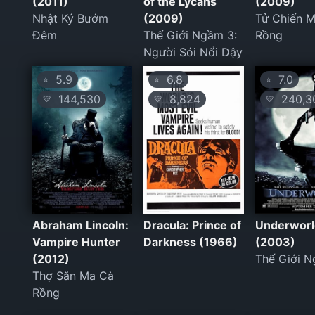
(2011)
of the Lycans
(2009)
Nhật Ký Bướm
(2009)
Tử Chiến 
Đêm
Thế Giới Ngầm 3:
Rồng
Người Sói Nổi Dậy
5.9
6.8
7.0
⭐
⭐
⭐
144,530
8,824
240,3
💛
💛
💛
Abraham Lincoln:
Dracula: Prince of
Underworl
Vampire Hunter
Darkness (1966)
(2003)
(2012)
Thế Giới 
Thợ Săn Ma Cà
Rồng