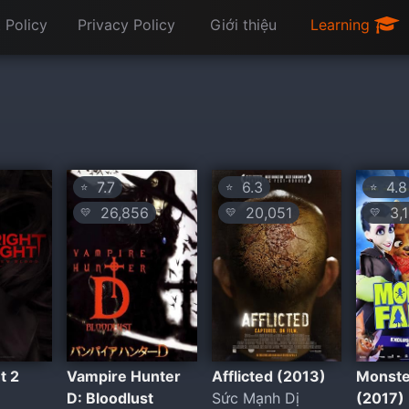
 Policy
Privacy Policy
Giới thiệu
Learning
7.7
6.3
4.8
⭐
⭐
⭐
26,856
20,051
3,1
💛
💛
💛
t 2
Vampire Hunter
Afflicted (2013)
Monste
D: Bloodlust
Sức Mạnh Dị
(2017)