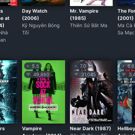
ks
Day Watch
Mr. Vampire
The Fo
e at
(2006)
(1985)
(2001)
4)
Kỷ Nguyên Bóng
Thiên Sứ Bắt Ma
Ma Cà 
 Nhà
Tối
Sa Mạc
Ban
5.5
7.0
6.8
⭐
⭐
⭐
0
49,860
31,045
3,
💛
💛
💛
rs
Vampire
Near Dark (1987)
Hellbo