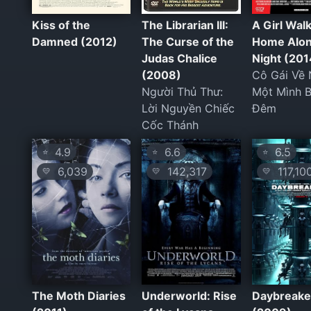
Kiss of the
The Librarian III:
A Girl Wal
Damned (2012)
The Curse of the
Home Alon
Judas Chalice
Night (201
(2008)
Cô Gái Về
Người Thủ Thư:
Một Mình 
Lời Nguyền Chiếc
Đêm
Cốc Thánh
4.9
6.6
6.5
⭐
⭐
⭐
6,039
142,317
117,10
💛
💛
💛
The Moth Diaries
Underworld: Rise
Daybreake