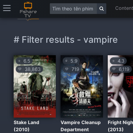
Content
# Filter results - vampire
6.5
5.9
4.3
⭐
⭐
⭐
38,863
719
6,119
💛
💛
💛
Stake Land
Vampire Cleanup
Fright Nigh
(2010)
Department
(2013)