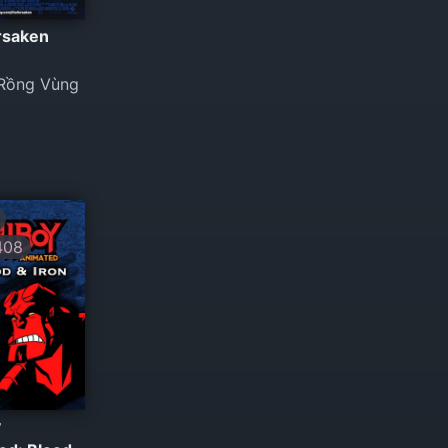
rsaken
Rồng Vùng
408
y