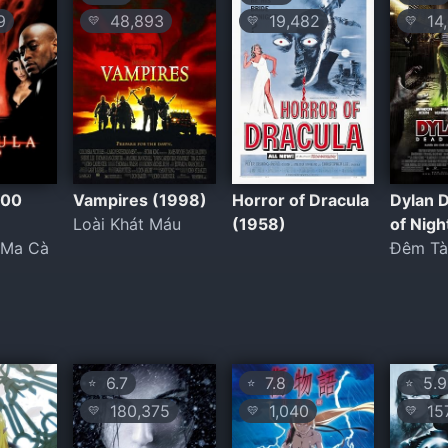
9
48,893
19,482
14,
💛
💛
💛
000
Vampires (1998)
Horror of Dracula
Dylan 
Loài Khát Máu
(1958)
of Nigh
 Ma Cà
Đêm Tà
6.7
7.8
5.9
⭐
⭐
⭐
180,375
1,040
157
💛
💛
💛