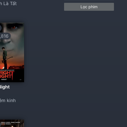
h Là Tất
Lọc phim
816
Night
êm kinh