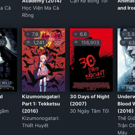
Academy (2014)
Cận Kề Bóng Tối
Animat
Ma Cà
Học Viện Ma Cà
and Ir
Rồng
7.6
6.6
5.8
⭐
⭐
⭐
02
1,241
156,903
63,
💛
💛
💛
d
Kizumonogatari
30 Days of Night
Underw
Part 1: Tekketsu
(2007)
Blood 
Ngầm
(2016)
30 Ngày Tăm Tối
(2016)
Kizumonogatari:
Thế Gi
Thiết Huyết
Trận C
Máu