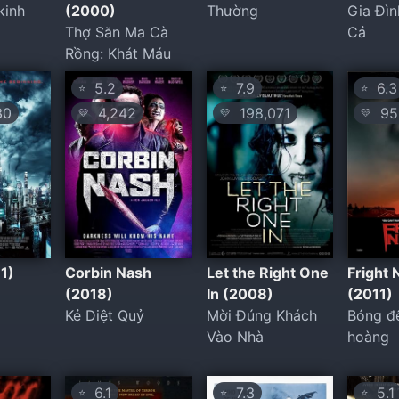
kinh
(2000)
Thường
Gia Đìn
Thợ Săn Ma Cà
Cả
Rồng: Khát Máu
5.2
7.9
6.3
⭐
⭐
⭐
30
4,242
198,071
95,
💛
💛
💛
11)
Corbin Nash
Let the Right One
Fright 
(2018)
In (2008)
(2011)
Kẻ Diệt Quỷ
Mời Đúng Khách
Bóng đ
Vào Nhà
hoàng
6.1
7.3
5.1
⭐
⭐
⭐