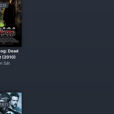
215
Dog: Dead
t (2010)
n Sát
,611