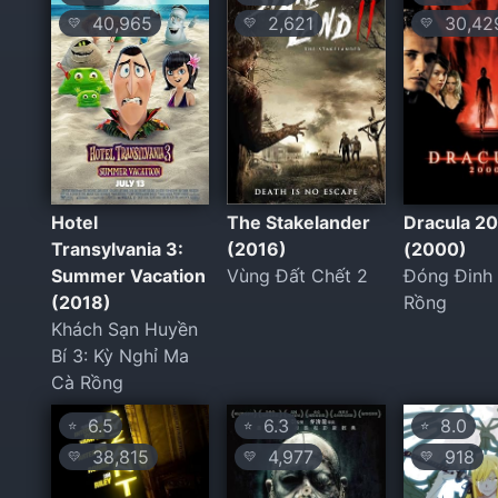
40,965
2,621
30,42
💛
💛
💛
Hotel
The Stakelander
Dracula 2
Transylvania 3:
(2016)
(2000)
Summer Vacation
Vùng Đất Chết 2
Đóng Đinh
(2018)
Rồng
Khách Sạn Huyền
Bí 3: Kỳ Nghỉ Ma
Cà Rồng
6.5
6.3
8.0
⭐
⭐
⭐
38,815
4,977
918
💛
💛
💛