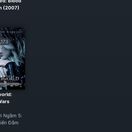
ed: Blood
on (2007)
173
orld:
Wars
ới Ngầm 5:
hiến Đẫm