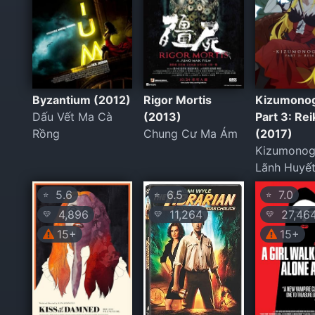
Byzantium (2012)
Rigor Mortis
Kizumonog
Dấu Vết Ma Cà
(2013)
Part 3: Re
Rồng
Chung Cư Ma Ám
(2017)
Kizumonoga
Lãnh Huyế
5.6
6.5
7.0
⭐
⭐
⭐
4,896
11,264
27,46
💛
💛
💛
15+
15+