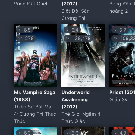
Vùng Đất Chết
(2017)
Bóng đêm 
Biệt Đội Săn
hoàng 2
Cương Thi
6.5
6.4
5.7
⭐
⭐
⭐
278
138,478
109,3
💛
💛
💛
Mr. Vampire Saga
Underworld
Priest (20
(1988)
Awakening
Giáo Sỹ
Thiên Sứ Bắt Ma
(2012)
4: Cương Thi Thúc
Thế Giới Ngầm 4:
Thúc
Thức Giấc
6.3
5.3
4.9
⭐
⭐
⭐