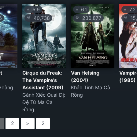
5.9
6.1
7.2
⭐
⭐
⭐
6
40,738
230,877
15,
💛
💛
💛
t
Cirque du Freak:
Van Helsing
Vampir
The Vampire's
(2004)
(1985)
Hoàng
Assistant (2009)
Khắc Tinh Ma Cà
Gánh Xiếc Quái Dị:
Rồng
Đệ Tử Ma Cà
Rồng
2
>
2